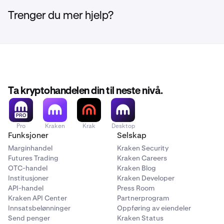
Trenger du mer hjelp?
Ta kryptohandelen din til neste nivå.
Pro
Kraken
Krak
Desktop
Funksjoner
Selskap
Marginhandel
Kraken Security
Futures Trading
Kraken Careers
OTC-handel
Kraken Blog
Institusjoner
Kraken Developer
API-handel
Press Room
Kraken API Center
Partnerprogram
Innsatsbelønninger
Oppføring av eiendeler
Send penger
Kraken Status