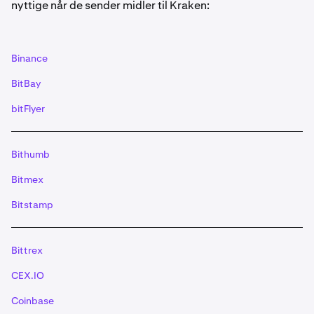
nyttige når de sender midler til Kraken:
innskudd krever et «
memo
» hvis du ikke bruker en
muxed adresse- Stacks (STX)-innskudd krever et
«memo»
- EOS-innskudd krever et «
memo
»
Alternativt kan du også bruke den oppgitte «QR-
Binance
koden».
VIKTIG: Hvis du bruker QR-koden for XRP
og XLM, sørg for at tag/memo er inkludert. For EOS
BitBay
må memoet skrives inn manuelt.
bitFlyer
Når du har initiert en gyldig transaksjon fra
5
lommeboken din, vil innskuddet bli kreditert kontoen
din når minimum antall nødvendige bekreftelser er
Bithumb
nådd.
Bitmex
Bitstamp
Bittrex
CEX.IO
Coinbase