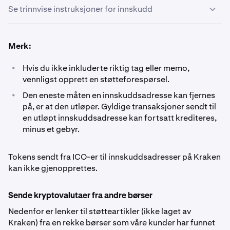
Se trinnvise instruksjoner for innskudd
Logg inn på Kraken-kontoen din og naviger til
1
Merk:
Portfolio.
•
Hvis du ikke inkluderte riktig tag eller memo,
Klikk på Innskudd-knappen.
2
vennligst opprett en støtteforespørsel.
•
Den eneste måten en innskuddsadresse kan fjernes
Søk etter valutaen du ønsker å sette inn og klikk på
3
på, er at den utløper. Gyldige transaksjoner sendt til
den.
en utløpt innskuddsadresse kan fortsatt krediteres,
minus et gebyr.
Klikk på kopieringsikonet, og lim inn adressen (og
4
eventuelt andre detaljer*) i lommeboken som
Tokens sendt fra ICO-er til innskuddsadresser på Kraken
midlene skal sendes fra. Ikke skriv inn adressen
kan ikke gjenopprettes.
manuelt.
Sende kryptovalutaer fra andre børser
*For enkelte kryptovalutaer må du inkludere flere
Nedenfor er lenker til støtteartikler (ikke laget av
detaljer enn bare adressen:
- Ripple (XRP)-innskudd
Kraken) fra en rekke børser som våre kunder har funnet
krever en «
destinasjonstag
»- Lumens (XLM)-