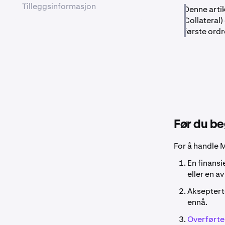
Tilleggsinformasjon
Denne artik
Collateral)
første ordr
Før du b
For å handle M
En finans
eller en a
Aksepterte
ennå.
Overførte