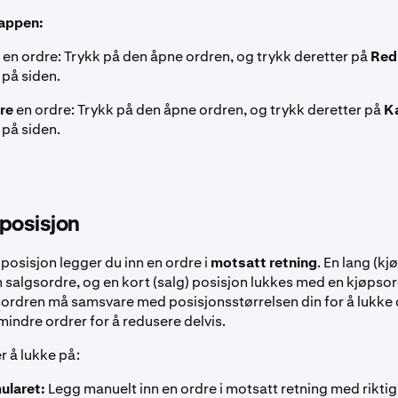
-appen:
i Take Profit eller Stop Loss:
Bruk
TP/SL
-rullegardinmenyen f
i Take Profit eller Stop Loss:
Bruk
TP/SL
-rullegardinmenyen f
luttingsordrer når du åpner posisjonen din.
e
en ordre: Trykk på den åpne ordren, og trykk deretter på
Red
luttingsordrer når du åpner posisjonen din.
på siden.
k på den grønne
Kjøp
- eller røde
Selg
-knappen for å sende inn
k på den grønne
Kjøp
- eller røde
Selg
-knappen for å sende in
rst til høyre bekrefter om ordren ble plassert vellykket.
ere
en ordre: Trykk på den åpne ordren, og trykk deretter på
Ka
på siden.
posisjon
 posisjon legger du inn en ordre i
motsatt retning
. En lang (kj
 salgsordre, og en kort (salg) posisjon lukkes med en kjøpsord
sordren må samsvare med posisjonsstørrelsen din for å lukke de
indre ordrer for å redusere delvis.
r å lukke på:
ularet:
Legg manuelt inn en ordre i motsatt retning med riktig 