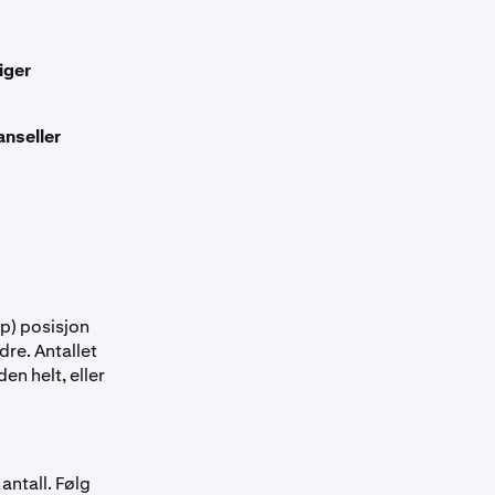
or å legge ved
or å legge ved
iger
 ordren din.
n ordren din.
nseller
øp) posisjon
re. Antallet
n helt, eller
antall. Følg