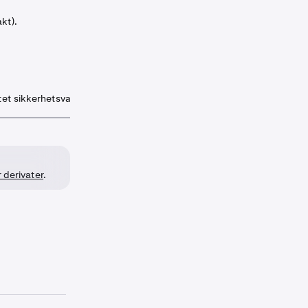
kt).
tet sikkerhetsvaluta.
 derivater
.