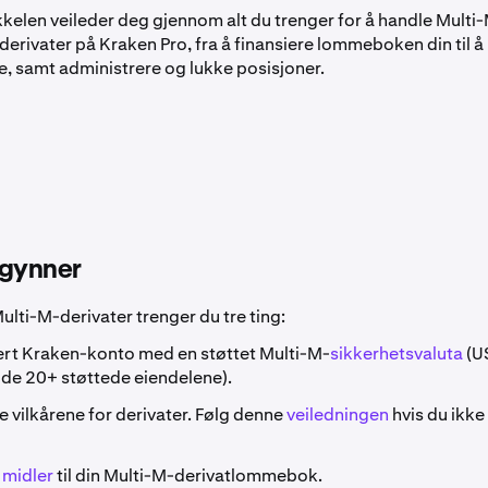
kelen veileder deg gjennom alt du trenger for å handle Multi-
 derivater på Kraken Pro, fra å finansiere lommeboken din til å
e, samt administrere og lukke posisjoner.
egynner
ulti-M-derivater trenger du tre ting:
iert Kraken-konto med en støttet Multi-M-
sikkerhetsvaluta
(U
v de 20+ støttede eiendelene).
 vilkårene for derivater. Følg denne
veiledningen
hvis du ikke
 midler
til din Multi-M-derivatlommebok.