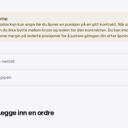
ktig:
odus kan kun angis
før
du åpner en posisjon på en gitt kontrakt. Når p
 du ikke bytte mellom kryss og isolert for den kontrakten. Du kan imi
 fjerne margin på isolerte posisjoner for å justere giringen din etter åpnin
-nettet
lar-widgeten vil du se en veksleknapp i øvre høyre hjørne. D
-appen
nappen til å aktivere eller deaktivere isolert margin
. Hvis du
e velge giringnivået du ønsker å bruke for posisjonen.
andel-siden trykker du på
Kjøp
eller
Selg
nederst på skjermen
et. Deretter utvider du ordreformularet for å se veksleknapp
kk på veksleknappen for å aktivere en isolert posisjon, og velg
du ønsker å bruke.
 Legge inn en ordre