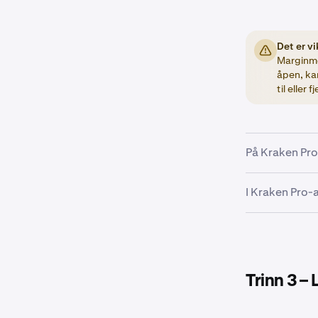
Det er vi
Marginm
åpen, kan
til eller
På Kraken Pro
På Ordreformu
I Kraken Pro
denne vekslek
deretter kunn
Fra Markedsh
ordreformular
posisjon
. Try
giringnivået 
Trinn 3 –