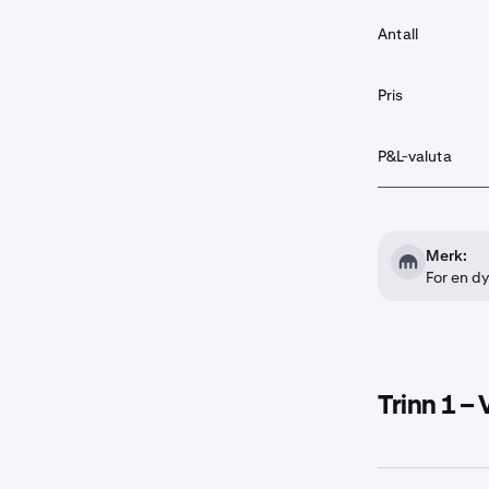
Antall
Pris
P&L-valuta
Merk:
For en d
Trinn 1 –