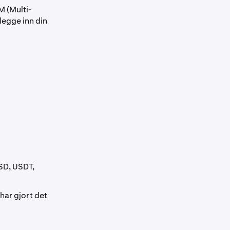
M (Multi-
 legge inn din
SD, USDT,
 har gjort det