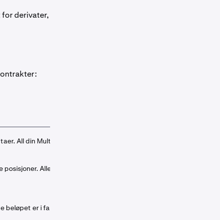
for derivater,
kontrakter:
r. All din Multi-M-sikkerhet er samlet her.
osisjoner. Alle midler i lommeboken er i fare.
rte beløpet er i fare, resten av lommeboken din er beskyttet.