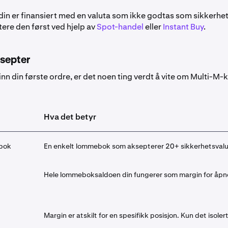
din er finansiert med en valuta som ikke godtas som sikkerhet 
ere den først ved hjelp av
Spot-handel
eller
Instant Buy
.
septer
inn din første ordre, er det noen ting verdt å vite om Multi-M-
Hva det betyr
bok
En enkelt lommebok som aksepterer 20+ sikkerhetsvalutae
Hele lommeboksaldoen din fungerer som margin for åpne p
Margin er atskilt for en spesifikk posisjon. Kun det isole