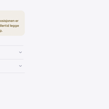
osisjonen er
dlertid legge
g.
u kan
bruke
 isolerer, vil du
 for å åpne
en for
Isoler
 deretter