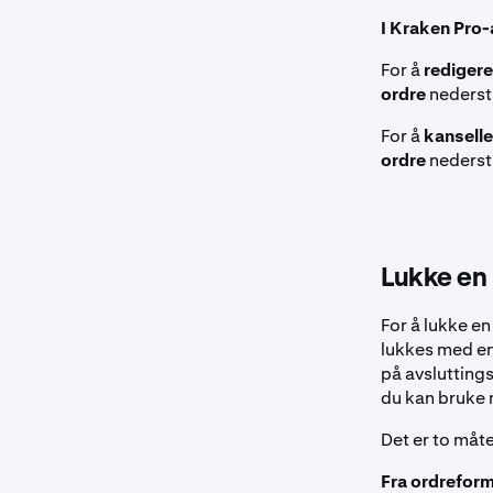
automatisk.
I Kraken Pro
Valgfritt: Ang
Valgfritt: Ang
betingede avs
For å
rediger
betingede avs
ordre
nederst 
Send inn:
Klik
Send inn:
Tryk
Et varsel nede
For å
kansell
ordre
nederst 
Lukke en 
For å lukke en
lukkes med en
på avslutting
du kan bruke m
Det er to måte
Fra ordreform