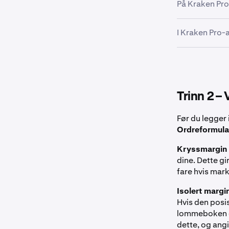
På Kraken Pro
Klikk på mark
I Kraken Pro
vises, velger 
etter navn (f.
Naviger til
Ma
tilgjengelige 
Klikk på en k
på den for å 
ordreboken og
Trinn 2 
Fra Markedsh
ordreformular
Før du legger
Ordreformula
Kryssmargin
dine. Dette g
fare hvis mar
Isolert margi
Hvis den posis
lommeboken di
dette, og angi