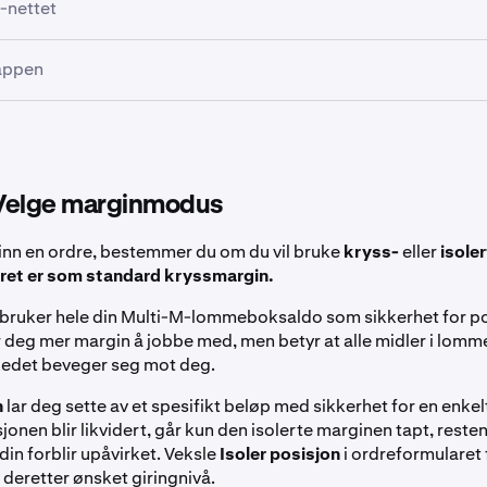
-nettet
edsvelgeren i øvre venstre hjørne av
Handel
-siden. I popup-v
-appen
du
Futures
-fanen for å se alle tilgjengelige derivatkontrakter.
eks. «BTC Perp») eller bla etter kategori.
rkeder
-fanen fra den nedre menyen. Velg
Futures
-fanen for å 
kontrakter. Bruk søkelinjen øverst for å finne en spesifikk kont
ontraktrad for å velge den. Handel-sidens layout, inkludert d
åpne Markedshandel-siden.
 ordreformularet, vil oppdateres med kontraktens data.
– Velge marginmodus
andel-siden trykker du på
Kjøp
eller
Selg
nederst på skjermen
et.
 inn en ordre, bestemmer du om du vil bruke
kryss-
eller
isoler
ret er som standard kryssmargin.
bruker hele din Multi-M-lommeboksaldo som sikkerhet for p
ir deg mer margin å jobbe med, men betyr at alle midler i lomm
kedet beveger seg mot deg.
n
lar deg sette av et spesifikt beløp med sikkerhet for en enkel
jonen blir likvidert, går kun den isolerte marginen tapt, resten
n forblir upåvirket. Veksle
Isoler posisjon
i ordreformularet 
 deretter ønsket giringnivå.