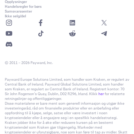
Opplysninger
Handelsregler for børs
Samsvarssenter
Ikke selg/del
© 2011 – 2026 Payward, Inc.
Payward Europe Solutions Limited, som handler som Kraken, er regulert av
Central Bank of Ireland. Payward Global Solutions Limited, som handler
som Kraken, er regulert av Central Bank of Ireland. Registrert kontor: 70
Sir John Rogerson’s Quay, Dublin, D02 R296, Irland. Klikk
her
for relaterte
retningslinjer og offentliggjøringer.
Disse materialene er bare ment som generell informasjon og utgjør ikke
investeringsråd, råd om finansielle produkter eller en anbefaling eller
oppfordring til å kjøpe, selge, satse eller være investert i noen
kryptoeiendeler eller å engasjere seg i en spesifikk handelsstrategi.
Kraken jobber ikke for å øke eller redusere kursen på en bestemt
kryptoeiendel som Kraken gjør tilgjengelig. Markeder med
kryptoeiendeler er uforutsigbare, noe som kan føre til tap av midler. Skatt