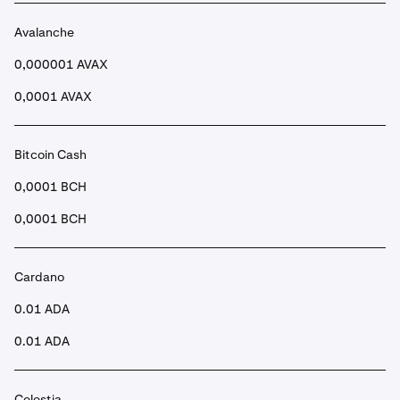
•
Når den er sendt inn, vil midlene dine etter noen
Avalanche
sekunder være på din Spot-konto.
0,000001 AVAX
0,0001 AVAX
Bitcoin Cash
0,0001 BCH
0,0001 BCH
Cardano
0.01 ADA
0.01 ADA
Celestia