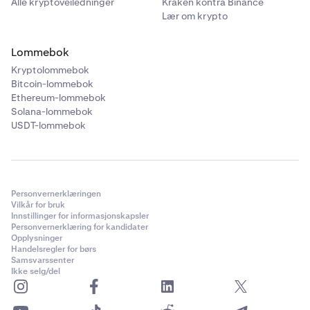
Alle kryptoveiledninger
Kraken kontra Binance
Lær om krypto
Lommebok
Kryptolommebok
Bitcoin-lommebok
Ethereum-lommebok
Solana-lommebok
USDT-lommebok
Personvernerklæringen
Vilkår for bruk
Innstillinger for informasjonskapsler
Personvernerklæring for kandidater
Opplysninger
Handelsregler for børs
Samsvarssenter
Ikke selg/del