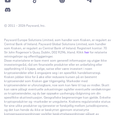
© 2011 – 2026 Payward, Inc.
Payward Europe Solutions Limited, som handler som Kraken, er regulert av
Central Bank of Ireland. Payward Global Solutions Limited, som handler
som Kraken, er regulert av Central Bank of Ireland. Registrert kontor: 70
Sir John Rogerson’s Quay, Dublin, D02 R296, Irland. Klikk
her
for relaterte
retningslinjer og offentliggjøringer.
Disse materialene er bare ment som generell informasjon og utgjør ikke
investeringsråd, råd om finansielle produkter eller en anbefaling eller
oppfordring til å kjøpe, selge, satse eller være investert i noen
kryptoeiendeler eller å engasjere seg i en spesifikk handelsstrategi.
Kraken jobber ikke for å øke eller redusere kursen på en bestemt
kryptoeiendel som Kraken gjør tilgjengelig. Markeder med
kryptoeiendeler er uforutsigbare, noe som kan føre til tap av midler. Skatt
kan være pålagt eventuelle avkastninger og/eller eventuelle verdiøkninger
av kryptoeiendeler, og du bør oppsøke uavhengig rådgivning om din
spesifikke skattesituasjon. Geografiske begrensninger kan gjelde. Enkelte
kryptoprodukter og -markeder er uregulerte. Krakens regulatoriske status
for sine ulike produkter og tjenester er forskjellig mellom jurisdiksjonene,
og det kan hende du ikke er beskyttet gjennom statsstyrte
kompensasjonsordninger og/eller beskyttelsesordninger pålagt av