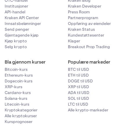
OTC-handel
Kraken Blog
Institusjoner
Kraken Developer
API-handel
Press Room
Kraken API Center
Partnerprogram
Innsatsbelønninger
Oppføring av eiendeler
Send penger
Kraken Status
Gjentagende kjøp
Kundestøttesenter
Kjøp krypto
Klager
Selg krypto
Breakout Prop Trading
Bla gjennom kurser
Populære markeder
Bitcoin-kurs
BTC til USD
Ethereum-kurs
ETH til USD
Dogecoin-kurs
DOGE til USD
XRP-kurs
XRP til USD
Cardano-kurs
ADA til USD
Solana-kurs
SOL til USD
Litecoin-kurs
LTC til USD
Kryptokategorier
Alle krypto-markeder
Alle kryptokurser
Kursprognoser