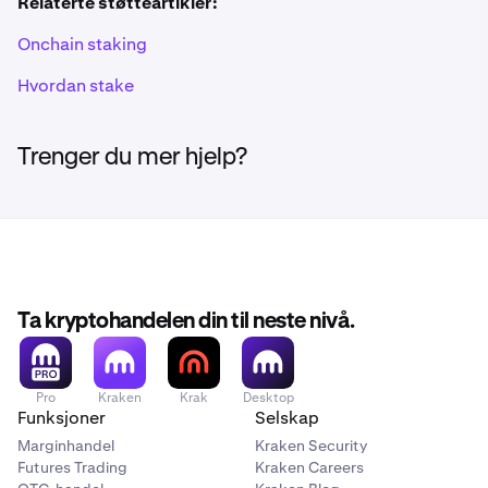
Relaterte støtteartikler:
Onchain staking
Hvordan stake
Trenger du mer hjelp?
Ta kryptohandelen din til neste nivå.
Pro
Kraken
Krak
Desktop
Funksjoner
Selskap
Marginhandel
Kraken Security
Futures Trading
Kraken Careers