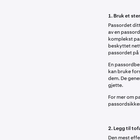
1. Bruk et ste
Passordet ditt
av en passord
komplekst pass
beskyttet net
passordet på f
En passordbeh
kan bruke fors
dem. De gener
gjette.
For mer om pa
passordsikke
2. Legg til to
Den mest effe