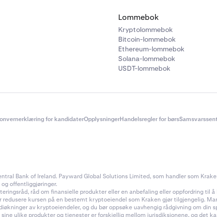
Lommebok
Kryptolommebok
Bitcoin-lommebok
Ethereum-lommebok
Solana-lommebok
USDT-lommebok
onvernerklæring for kandidater
Opplysninger
Handelsregler for børs
Samsvarssent
ral Bank of Ireland. Payward Global Solutions Limited, som handler som Kraken, e
 og offentliggjøringer.
ingsråd, råd om finansielle produkter eller en anbefaling eller oppfordring til å k
ler redusere kursen på en bestemt kryptoeiendel som Kraken gjør tilgjengelig. Ma
rdiøkninger av kryptoeiendeler, og du bør oppsøke uavhengig rådgivning om din s
 sine ulike produkter og tjenester er forskjellig mellom jurisdiksjonene, og de