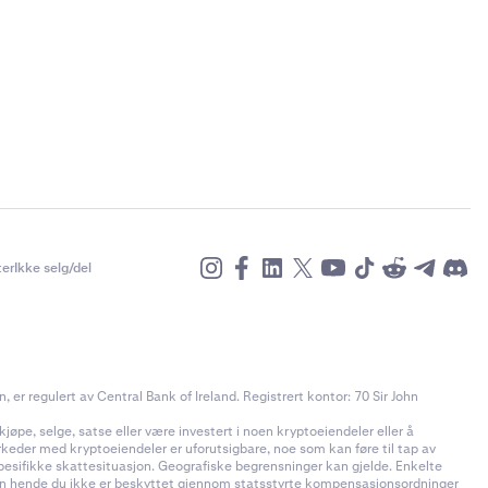
er
Ikke selg/del
r regulert av Central Bank of Ireland. Registrert kontor: 70 Sir John
jøpe, selge, satse eller være investert i noen kryptoeiendeler eller å
rkeder med kryptoeiendeler er uforutsigbare, noe som kan føre til tap av
pesifikke skattesituasjon. Geografiske begrensninger kan gjelde. Enkelte
t kan hende du ikke er beskyttet gjennom statsstyrte kompensasjonsordninger