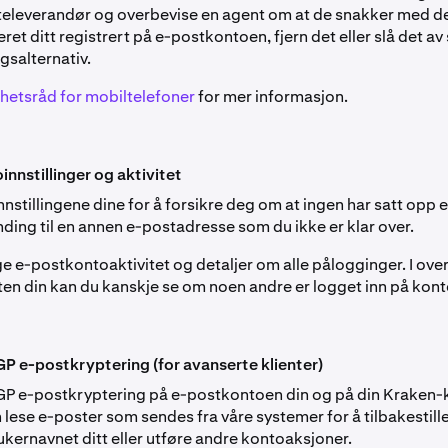
televerandør og overbevise en agent om at de snakker med de
t ditt registrert på e-postkontoen, fjern det eller slå det av
gsalternativ.
hetsråd for mobiltelefoner
for mer informasjon.
innstillinger og aktivitet
nstillingene dine for å forsikre deg om at ingen har satt opp e
ding til en annen e-postadresse som du ikke er klar over.
ge e-postkontoaktivitet og detaljer om alle pålogginger. I ove
ten din kan du kanskje se om noen andre er logget inn på kont
GP e-postkryptering (for avanserte klienter)
GP e-postkryptering på e-postkontoen din og på din Kraken-ko
 lese e-poster som sendes fra våre systemer for å tilbakestil
ukernavnet ditt eller utføre andre kontoaksjoner.