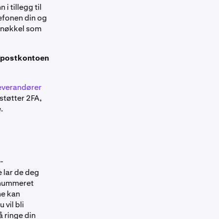
 tillegg til
efonen din og
tsnøkkel som
e-postkontoen
everandører
støtter 2FA,
.
-
e lar de deg
nnummeret
ne kan
vil bli
å ringe din