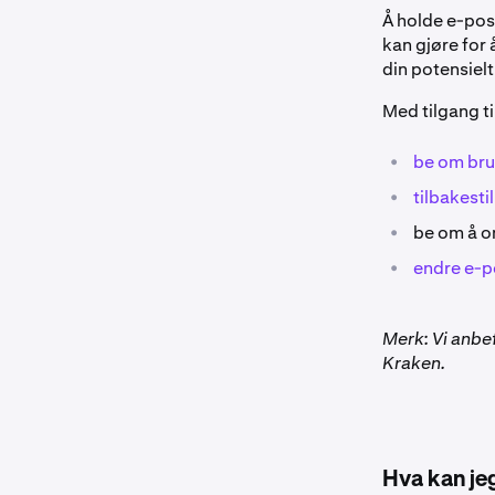
Å holde e-pos
kan gjøre for 
din potensielt
Med tilgang t
•
be om bru
•
tilbakesti
•
be om å o
•
endre e-p
Merk: Vi anbe
Kraken.
Hva kan jeg