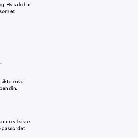
g. Hvis du har
 som et
-
rsikten over
oen din.
nto vil sikre
le passordet