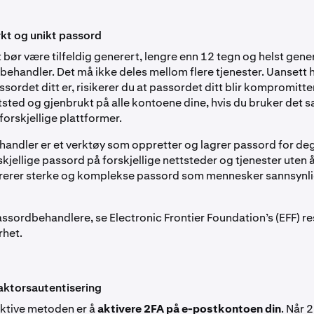
rkt og unikt passord
 bør være tilfeldig generert, lengre enn 12 tegn og helst gene
behandler. Det må ikke deles mellom flere tjenester. Uansett 
ordet ditt er, risikerer du at passordet ditt blir kompromitter
tsted og gjenbrukt på alle kontoene dine, hvis du bruker det
orskjellige plattformer.
andler er et verktøy som oppretter og lagrer passord for deg,
kjellige passord på forskjellige nettsteder og tjenester uten
erer sterke og komplekse passord som mennesker sannsynligv
ssordbehandlere, se Electronic Frontier Foundation’s (EFF) r
rhet.
faktorsautentisering
ktive metoden er å
aktivere 2FA på e-postkontoen din
. Når 2