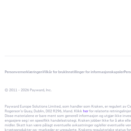
Personvernerklæringen
Vilkår for bruk
Innstillinger for informasjonskapsler
Pers
© 2011 – 2026 Payward, Inc.
Payward Europe Solutions Limited, som handler som Kraken, er regulert av Cent
Rogerson’s Quay, Dublin, D02 R296, Irland. Klikk
her
for relaterte retningslinjer
Disse materialene er bare ment som generell informasjon og utgjør ikke invester
engasjere seg i en spesifikk handelsstrategi. Kraken jobber ikke for å øke el
midler. Skatt kan være pålagt eventuelle avkastninger og/eller eventuelle ve
kryptoprodukter og -markeder er uregulerte. Krakens regulatoriske status for