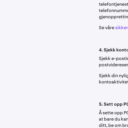
telefontjenes
telefonnummere
gjenopprettin
Se våre
sikker
4. Sjekk konto
Sjekk e-postin
postvideresen
Sjekk din nyli
kontoaktivite
5. Sett opp P
Å sette opp P
at bare du kan
ditt, be om br