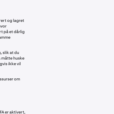
rert og lagret
hvor
t på et dårlig
 samme
 slik at du
 å måtte huske
is ikke vil
essurser om
FA er aktivert,