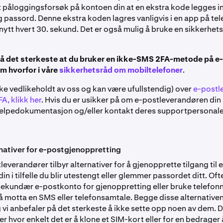
 påloggingsforsøk på kontoen din at en ekstra kode legges inn i
 passord. Denne ekstra koden lagres vanligvis i en app på tel
nytt hvert 30. sekund. Det er også mulig å bruke en sikkerhe
 på det sterkeste at du bruker en ikke-SMS 2FA-metode på 
om hvorfor i våre
sikkerhetsråd om mobiltelefoner
.
ikke vedlikeholdt av oss og kan være ufullstendig) over
e-postl
A, klikk her
. Hvis du er usikker på om e-postleverandøren din 
jelpedokumentasjon og/eller kontakt deres supportpersonale
ernativer for e-postgjenoppretting
verandører tilbyr alternativer for å gjenopprette tilgang til e
n i tilfelle du blir utestengt eller glemmer passordet ditt. Oft
sekundær e-postkonto for gjenoppretting eller bruke telefo
r å motta en SMS eller telefonsamtale. Begge disse alternative
vi anbefaler på det sterkeste å ikke sette opp noen av dem. Du 
r hvor enkelt det er å klone et SIM-kort eller for en bedrager 