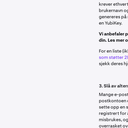
krever ethvert
brukernavn og
genereres på 
en YubiKey.
Vi anbefaler
din. Les mer 
For en liste (
som støtter 2F
sjekk deres h
3. Slå av alt
Mange e-postle
postkontoen di
sette opp en 
registrert fo
misbrukes, og 
overrasket ove