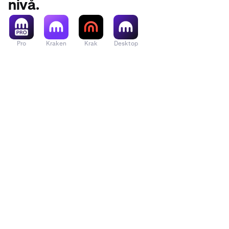
nivå.
Pro
Kraken
Krak
Desktop