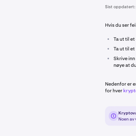
Sist oppdatert:
Hvis du ser fe
•
Ta ut til 
•
Ta ut til 
•
Skrive inn
nøye at du
Nedenfor er en
for hver
krypt
Kryptova
Noen av v