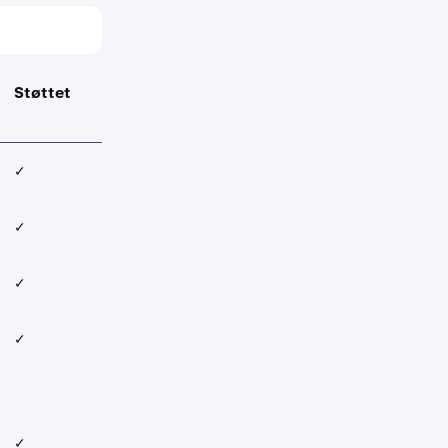
Støttet
✓
✓
✓
✓
✓