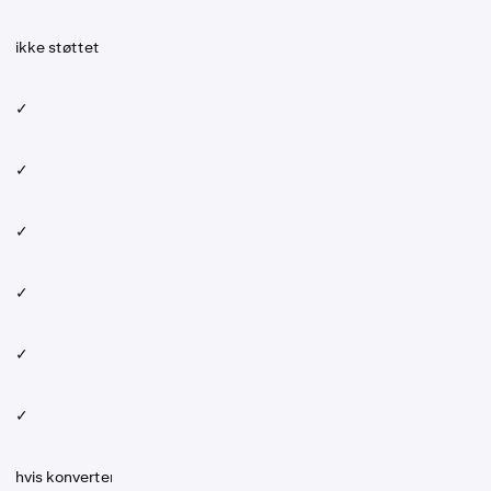
ikke støttet
✓
✓
✓
✓
✓
✓
hvis konvertert