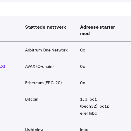
a
Støttede nettverk
Adresse starter
med
Arbitrum One Network
0x
AX)
AVAX (C-chain)
0x
Ethereum (ERC-20)
0x
Bitcoin
1, 3, bc1
(bech32), bc1p
eller lnbc
Lightning
lnbc