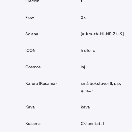
Filecoin
f
Flow
0x
Solana
[a-km-zA-HJ-NP-Z1-9]
ICON
h eller c
Cosmos
inj1
Karura (Kusama)
små bokstaver (l, r, p,
q, o...)
Kava
kava
Kusama
C-J unntatt I