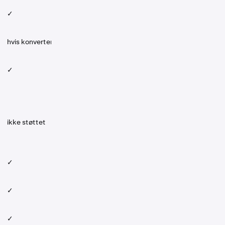
✓
hvis konvertert
✓
ikke støttet
✓
✓
✓