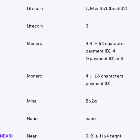
Litecoin
L, M or ltc1 (bech32)
Litecoin
3
Monero
4,4 (+ 64 character
payment ID), 4
(+payment ID) or 8
Monero
4 (+ 16 characters
payment ID)
Mina
B62q
Nano
nano
(NEAR)
Near
0-9, a-f (64 tegn)