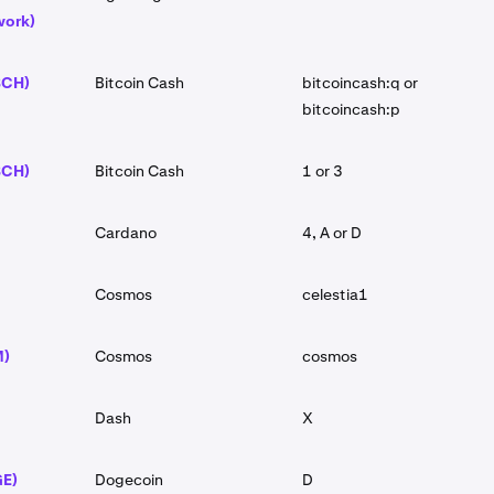
work)
BCH)
Bitcoin Cash
bitcoincash:q or
bitcoincash:p
BCH)
Bitcoin Cash
1 or 3
Cardano
4, A or D
Cosmos
celestia1
M)
Cosmos
cosmos
Dash
X
GE)
Dogecoin
D