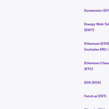
Dymension (D
Energy Web To
(EWT)
Ethereum (ETH)
(includes ERC-
Ethereum Clas
(ETC)
EOS (EOS)
Fetch.ai (FET)