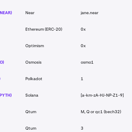
(NEAR)
Near
jane.near
Ethereum (ERC-20)
0x
Optimism
0x
O)
Osmosis
osmo1
)
Polkadot
1
(PYTH)
Solana
[a-km-zA-HJ-NP-Z1-9]
Qtum
M, Q or qc1 (bech32)
Qtum
3