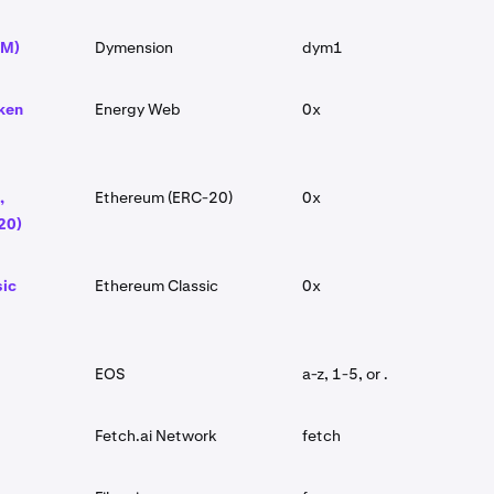
YM)
Dymension
dym1
ken
Energy Web
0x
,
Ethereum (ERC-20)
0x
20)
sic
Ethereum Classic
0x
EOS
a-z, 1-5, or .
Fetch.ai Network
fetch