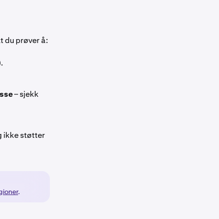
at du prøver å:
.
sse
– sjekk
g ikke støtter
gioner
.