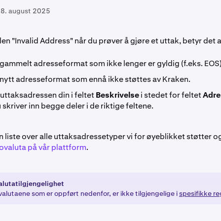
8. august 2025
ilen "Invalid Address" når du prøver å gjøre et uttak, betyr det 
et gammelt adresseformat som ikke lenger er gyldig (f.eks. EOS)
et nytt adresseformat som ennå ikke støttes av Kraken.
 uttaksadressen din i feltet
Beskrivelse
i stedet for feltet
Adre
 skriver inn begge deler i de riktige feltene.
 liste over alle uttaksadressetyper vi for øyeblikket støtter o
ovaluta på vår plattform
.
lutatilgjengelighet
alutaene som er oppført nedenfor, er ikke tilgjengelige i
spesifikke re