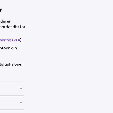
g:
din er
sordet ditt for
sering (2FA
).
ntoen din.
tsfunksjoner.
raken