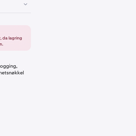
, da lagring
n.
appen for
logging,
rhetsnøkkel
nøkkel.