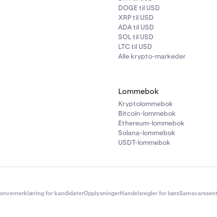
DOGE til USD
XRP til USD
ADA til USD
SOL til USD
LTC til USD
Alle krypto-markeder
Lommebok
Kryptolommebok
Bitcoin-lommebok
Ethereum-lommebok
Solana-lommebok
USDT-lommebok
onvernerklæring for kandidater
Opplysninger
Handelsregler for børs
Samsvarssent