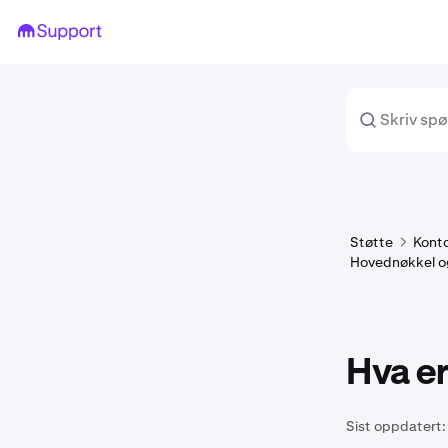
Støtte
Konto
Hovednøkkel og 
Hva e
Sist oppdatert: