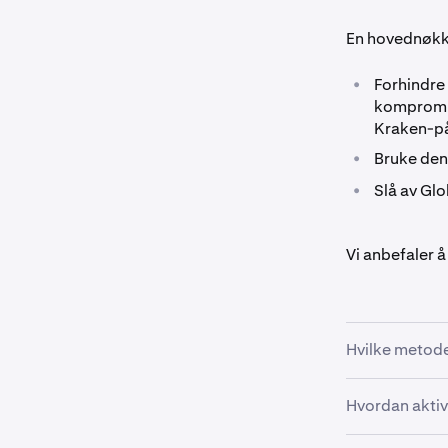
En hovednøkke
•
Forhindre 
kompromitt
Kraken-på
•
Bruke den
•
Slå av Glo
Vi anbefaler 
Hvilke metode
Hvordan akti
•
Maskinvar
sikkerhet