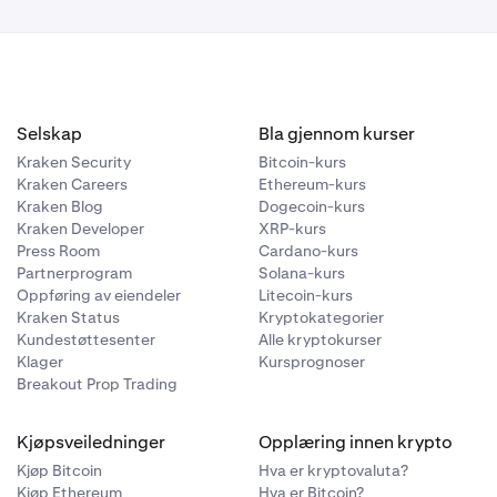
Selskap
Bla gjennom kurser
Kraken Security
Bitcoin-kurs
egge til 2FA-
Kraken Careers
Ethereum-kurs
Kraken Blog
Dogecoin-kurs
nøkkel.
Kraken Developer
XRP-kurs
Press Room
Cardano-kurs
Partnerprogram
Solana-kurs
Oppføring av eiendeler
Litecoin-kurs
n-grensesnitt
Kraken Status
Kryptokategorier
Kundestøttesenter
Alle kryptokurser
Klager
Kursprognoser
Breakout Prop Trading
Kjøpsveiledninger
Opplæring innen krypto
Kjøp Bitcoin
Hva er kryptovaluta?
Kjøp Ethereum
Hva er Bitcoin?