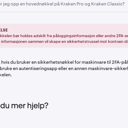
ringsapp
r jeg opp en hovednøkkel på Kraken Pro og Kraken Classic?
assord
:
ELSE
g klikk på profilikonet i øverste høyre hjørne av siden.
kelen bør holdes adskilt fra påloggingsinformasjon eller andre 2FA-er
 informasjonen sammen vil skape en sikkerhetstrussel mot kontoen di
nnstillinger og naviger til Sikkerhetsfanen.
il seksjonen for Avanserte innstillinger og klikk på Aktiver-kn
kel.
 hvis du bruker en sikkerhetsnøkkel for maskinvare til 2FA-på
å bruke en autentiseringsapp eller en annen maskinvare-sikke
etter angi din
2FA-pålogging
eller bruke din
Passnøkkel
.
kelen.
foretrukne metode.
 du mer hjelp?
ruksjonene på skjermen for å bekrefte oppsettet av din hoved
ssic: