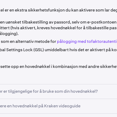
l er en ekstra sikkerhetsfunksjon du kan aktivere som lar de
en uønsket tilbakestilling av passord, selv om e-postkontoen 
ert (hvis aktivert, kreves hovednøkkel for å tilbakestille pas
logging).
 som en alternativ metode for
pålogging med tofaktorautenti
bal Settings Lock (GSL) umiddelbart hvis det er aktivert på ko
å sette opp en hovednøkkel i kombinasjon med andre sikkerhe
r er tilgjengelige for å bruke som din hovednøkkel?
vere en hovednøkkel på Kraken videoguide
e-sikkerhetsnøkkel (anbefalt). For en hovednøkkel støtter K
snøkler som bruker FIDO2-protokoller.