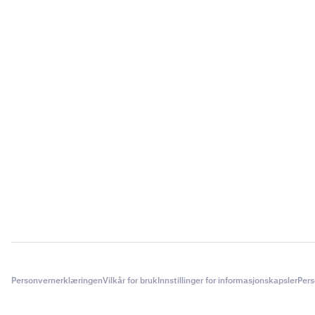
Personvernerklæringen
Vilkår for bruk
Innstillinger for informasjonskapsler
Pers