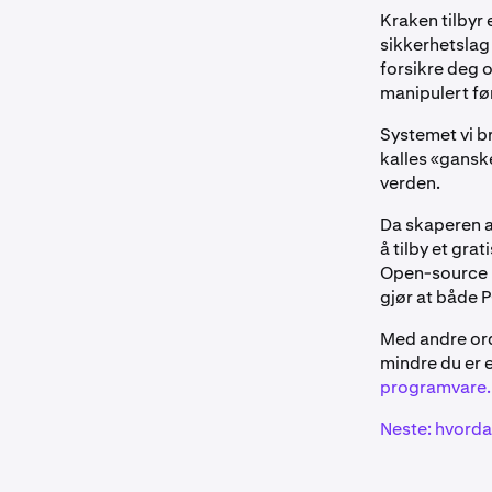
Kraken tilbyr 
sikkerhetslag
forsikre deg o
manipulert fø
Systemet vi br
kalles «gansk
verden.
Da skaperen av
å tilby et gra
Open-source 
gjør at både
Med andre or
mindre du er e
programvare.
Neste: hvord