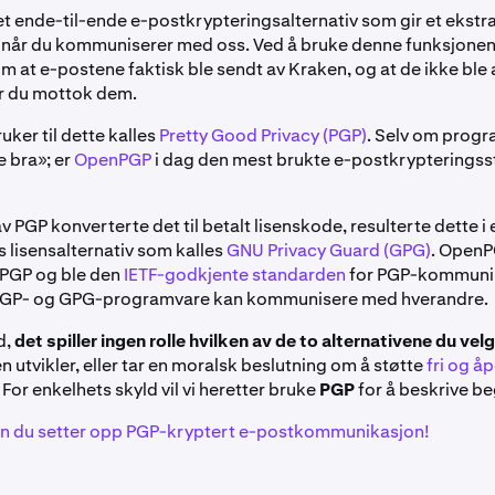
et ende-til-ende e-postkrypteringsalternativ som gir et ekstr
 når du kommuniserer med oss. Ved å bruke denne funksjonen
m at e-postene faktisk ble sendt av Kraken, og at de ikke ble a
r du mottok dem.
uker til dette kalles
Pretty Good Privacy (PGP)
. Selv om prog
e bra»; er
OpenPGP
i dag den mest brukte e-postkrypteringss
 PGP konverterte det til betalt lisenskode, resulterte dette i et
tis lisensalternativ som kalles
GNU Privacy Guard (GPG)
. OpenP
PGP og ble den
IETF-godkjente standarden
for PGP-kommuni
 PGP- og GPG-programvare kan kommunisere med hverandre.
d,
det spiller ingen rolle hvilken av de to alternativene du vel
n utvikler, eller tar en moralsk beslutning om å støtte
fri og å
For enkelhets skyld vil vi heretter bruke
PGP
for å beskrive b
an du setter opp PGP-kryptert e-postkommunikasjon!