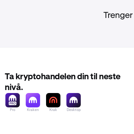
Trenger
Ta kryptohandelen din til neste
nivå.
Pro
Kraken
Krak
Desktop