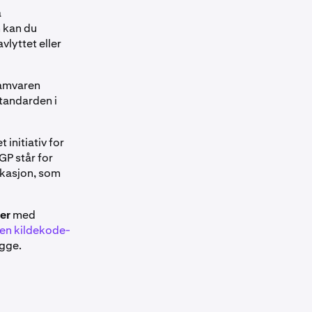
a
 kan du
vlyttet eller
ramvaren
tandarden i
 initiativ for
GP står for
kasjon, som
ger
med
pen kildekode-
egge.