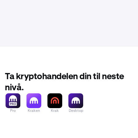
Ta kryptohandelen din til neste
nivå.
Pro
Kraken
Krak
Desktop