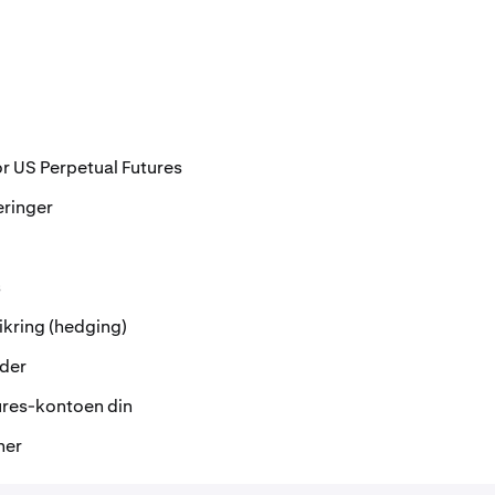
r US Perpetual Futures
eringer
s
ikring (hedging)
nder
ures-kontoen din
ner