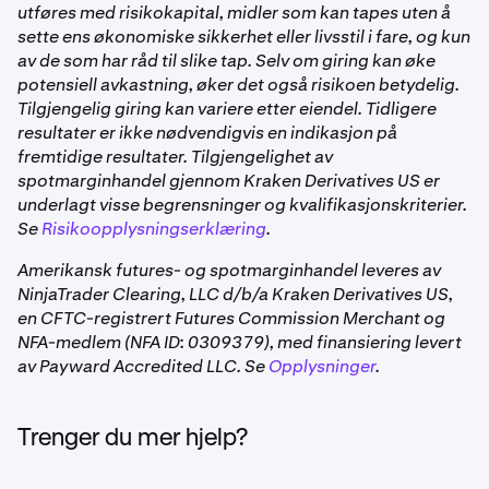
utføres med risikokapital, midler som kan tapes uten å
posisjoner fra forrige dag kan påvirke hvor mye som
sette ens økonomiske sikkerhet eller livsstil i fare, og kun
kan tas ut
av de som har råd til slike tap. Selv om giring kan øke
•
For evigvarende futures-posisjoner aggregeres
potensiell avkastning, øker det også risikoen betydelig.
finansieringsrentebetalinger og anvendes som en
Tilgjengelig giring kan variere etter eiendel. Tidligere
enkelt kontantjustering kl. 15:00 CT daglig, noe som
resultater er ikke nødvendigvis en indikasjon på
kan påvirke ditt uttakbare beløp.
fremtidige resultater. Tilgjengelighet av
spotmarginhandel gjennom Kraken Derivatives US er
Plattformen beregner automatisk ditt uttakbare beløp
underlagt visse begrensninger og kvalifikasjonskriterier.
og viser det i kontooversikten din. Tall kan vises som
Se
Risikoopplysningserklæring
.
negative, sannsynligvis påvirket av initial margin-krav fra
Amerikansk futures- og spotmarginhandel leveres av
åpne posisjoner. Dette betyr ikke at du har en negativ
NinjaTrader Clearing, LLC d/b/a Kraken Derivatives US,
saldo. Dette beløpet oppdateres i sanntid basert på din
en CFTC-registrert Futures Commission Merchant og
handelsaktivitet, åpne posisjoner og bruk av initial
NFA-medlem (NFA ID: 0309379), med finansiering levert
margin.
av Payward Accredited LLC. Se
Opplysninger
.
Trenger du mer hjelp?