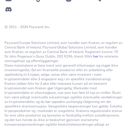
© 2011 – 2026 Payward, Inc.
Payward Europe Solutions Limited, som handler som Kraken, er regulert av
Central Bank of Ireland. Payward Global Solutions Limited, som handler
som Kraken, er regulert av Central Bank of Ireland. Registrert kontor: 70
Sir John Rogerson’s Quay, Dublin, D02 R296, Irland. Klikk
her
for relaterte
retningslinjer og offentliggjøringer.
Disse materialene er bare ment som generell informasjon og utgjør ikke
investeringsråd, råd om finansielle produkter eller en anbefaling eller
oppfordring til å kjøpe, selge, satse eller være investert i noen
kryptoeiendeler eller å engasjere seg i en spesifikk handelsstrategi.
Kraken jobber ikke for å øke eller redusere kursen på en bestemt
kryptoeiendel som Kraken gjør tilgjengelig. Markeder med
kryptoeiendeler er uforutsigbare, noe som kan føre til tap av midler. Skatt
kan være pålagt eventuelle avkastninger og/eller eventuelle verdiøkninger
av kryptoeiendeler, og du bør oppsøke uavhengig rådgivning om din
spesifikke skattesituasjon. Geografiske begrensninger kan gjelde. Enkelte
kryptoprodukter og -markeder er uregulerte. Krakens regulatoriske status
for sine ulike produkter og tjenester er forskjellig mellom jurisdiksjonene,
og det kan hende du ikke er beskyttet gjennom statsstyrte
kompensasjonsordninger og/eller beskyttelsesordninger pålagt av