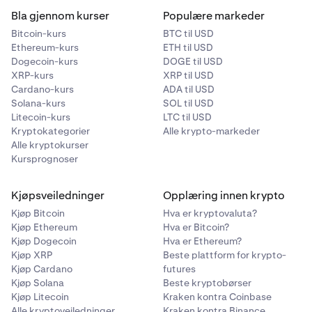
Bla gjennom kurser
Populære markeder
Bitcoin-kurs
BTC til USD
Ethereum-kurs
ETH til USD
Dogecoin-kurs
DOGE til USD
XRP-kurs
XRP til USD
Cardano-kurs
ADA til USD
Solana-kurs
SOL til USD
Litecoin-kurs
LTC til USD
Kryptokategorier
Alle krypto-markeder
Alle kryptokurser
Kursprognoser
Kjøpsveiledninger
Opplæring innen krypto
Kjøp Bitcoin
Hva er kryptovaluta?
Kjøp Ethereum
Hva er Bitcoin?
Kjøp Dogecoin
Hva er Ethereum?
Kjøp XRP
Beste plattform for krypto-
Kjøp Cardano
futures
Kjøp Solana
Beste kryptobørser
Kjøp Litecoin
Kraken kontra Coinbase
Alle kryptoveiledninger
Kraken kontra Binance