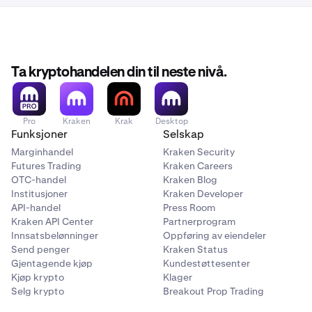
Ta kryptohandelen din til neste nivå.
Pro
Kraken
Krak
Desktop
Funksjoner
Selskap
Marginhandel
Kraken Security
Futures Trading
Kraken Careers
OTC-handel
Kraken Blog
Institusjoner
Kraken Developer
API-handel
Press Room
Kraken API Center
Partnerprogram
Innsatsbelønninger
Oppføring av eiendeler
Send penger
Kraken Status
Gjentagende kjøp
Kundestøttesenter
Kjøp krypto
Klager
Selg krypto
Breakout Prop Trading