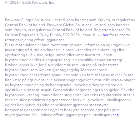
© 2011 – 2026 Payward, Inc.
Payward Europe Solutions Limited, som handler som Kraken, er regulert av
Central Bank of Ireland. Payward Global Solutions Limited, som handler
som Kraken, er regulert av Central Bank of Ireland. Registrert kontor: 70
Sir John Rogerson’s Quay, Dublin, D02 R296, Irland. Klikk
her
for relaterte
retningslinjer og offentliggjøringer.
Disse materialene er bare ment som generell informasjon og utgjør ikke
investeringsråd, råd om finansielle produkter eller en anbefaling eller
oppfordring til å kjøpe, selge, satse eller være investert i noen
kryptoeiendeler eller å engasjere seg i en spesifikk handelsstrategi.
Kraken jobber ikke for å øke eller redusere kursen på en bestemt
kryptoeiendel som Kraken gjør tilgjengelig. Markeder med
kryptoeiendeler er uforutsigbare, noe som kan føre til tap av midler. Skatt
kan være pålagt eventuelle avkastninger og/eller eventuelle verdiøkninger
av kryptoeiendeler, og du bør oppsøke uavhengig rådgivning om din
spesifikke skattesituasjon. Geografiske begrensninger kan gjelde. Enkelte
kryptoprodukter og -markeder er uregulerte. Krakens regulatoriske status
for sine ulike produkter og tjenester er forskjellig mellom jurisdiksjonene,
og det kan hende du ikke er beskyttet gjennom statsstyrte
kompensasjonsordninger og/eller beskyttelsesordninger pålagt av
myndighetene. Se juridiske offentliggjøringer per jurisdiksjon (
her
).