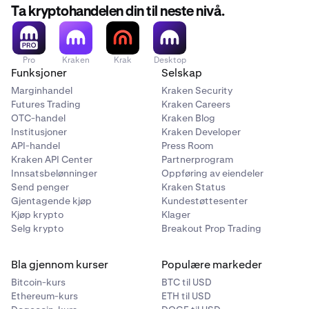
Ta kryptohandelen din til neste nivå.
Pro
Kraken
Krak
Desktop
Funksjoner
Selskap
Marginhandel
Kraken Security
Futures Trading
Kraken Careers
OTC-handel
Kraken Blog
Institusjoner
Kraken Developer
API-handel
Press Room
Kraken API Center
Partnerprogram
Innsatsbelønninger
Oppføring av eiendeler
Send penger
Kraken Status
Gjentagende kjøp
Kundestøttesenter
Kjøp krypto
Klager
Selg krypto
Breakout Prop Trading
Bla gjennom kurser
Populære markeder
Bitcoin-kurs
BTC til USD
Ethereum-kurs
ETH til USD