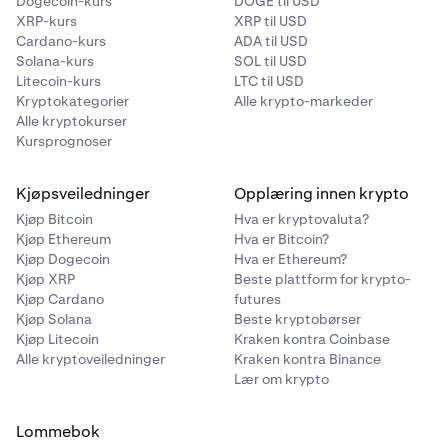
Dogecoin-kurs
DOGE til USD
XRP-kurs
XRP til USD
Cardano-kurs
ADA til USD
Solana-kurs
SOL til USD
Litecoin-kurs
LTC til USD
Kryptokategorier
Alle krypto-markeder
Alle kryptokurser
Kursprognoser
Kjøpsveiledninger
Opplæring innen krypto
Kjøp Bitcoin
Hva er kryptovaluta?
Kjøp Ethereum
Hva er Bitcoin?
Kjøp Dogecoin
Hva er Ethereum?
Kjøp XRP
Beste plattform for krypto-
Kjøp Cardano
futures
Kjøp Solana
Beste kryptobørser
Kjøp Litecoin
Kraken kontra Coinbase
Alle kryptoveiledninger
Kraken kontra Binance
Lær om krypto
Lommebok