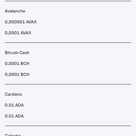
•
Når den er sendt inn, vil midlene dine etter noen
Avalanche
sekunder være på din Spot-konto.
0,000001 AVAX
0,0001 AVAX
Bitcoin Cash
0,0001 BCH
0,0001 BCH
Cardano
0.01 ADA
0.01 ADA
Celestia