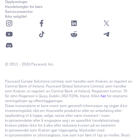
Opplysninger
Handelsregler for børs
Samsvarssenter
Ikke selg/del
© 2011 – 2026 Payward, Inc.
Payward Europe Solutions Limited, som handler som Kraken, er regulert av
Central Bank of Ireland. Payward Global Solutions Limited, som handler
som Kraken, er regulert av Central Bank of Ireland. Registrert kontor: 70
Sir John Rogerson’s Quay, Dublin, D02 R296, Irland. Klikk
her
for relaterte
retningslinjer og offentliggjøringer.
Disse materialene er bare ment som generell informasjon og utgjør ikke
investeringsråd, råd om finansielle produkter eller en anbefaling eller
oppfordring til å kjøpe, selge, satse eller være investert i noen
kryptoeiendeler eller å engasjere seg i en spesifikk handelsstrategi.
Kraken jobber ikke for å øke eller redusere kursen på en bestemt
kryptoeiendel som Kraken gjør tilgjengelig. Markeder med
kryptoeiendeler er uforutsigbare, noe som kan føre til tap av midler. Skatt