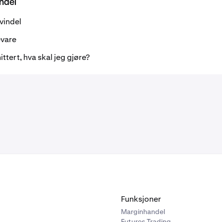
ndel
vindel
evare
tert, hva skal jeg gjøre?
Funksjoner
Marginhandel
Futures Trading