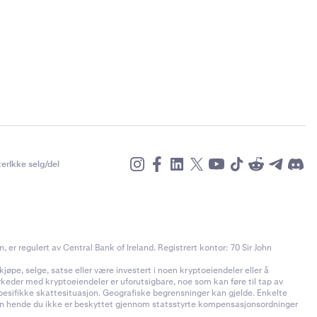
er
Ikke selg/del
r regulert av Central Bank of Ireland. Registrert kontor: 70 Sir John
jøpe, selge, satse eller være investert i noen kryptoeiendeler eller å
rkeder med kryptoeiendeler er uforutsigbare, noe som kan føre til tap av
pesifikke skattesituasjon. Geografiske begrensninger kan gjelde. Enkelte
t kan hende du ikke er beskyttet gjennom statsstyrte kompensasjonsordninger