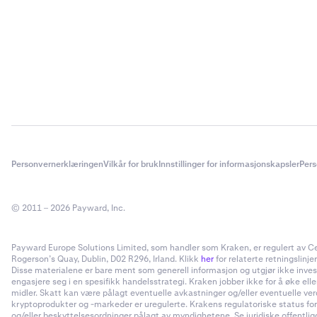
Personvernerklæringen
Vilkår for bruk
Innstillinger for informasjonskapsler
Pers
© 2011 – 2026 Payward, Inc.
Payward Europe Solutions Limited, som handler som Kraken, er regulert av Cent
Rogerson’s Quay, Dublin, D02 R296, Irland. Klikk
her
for relaterte retningslinjer
Disse materialene er bare ment som generell informasjon og utgjør ikke invester
engasjere seg i en spesifikk handelsstrategi. Kraken jobber ikke for å øke el
midler. Skatt kan være pålagt eventuelle avkastninger og/eller eventuelle ve
kryptoprodukter og -markeder er uregulerte. Krakens regulatoriske status for
og/eller beskyttelsesordninger pålagt av myndighetene. Se juridiske offentliggj