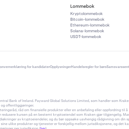
Lommebok
Kryptolommebok
Bitcoin-lommebok
Ethereum-lommebok
Solana-lommebok
USDT-lommebok
onvernerklæring for kandidater
Opplysninger
Handelsregler for børs
Samsvarssent
ral Bank of Ireland. Payward Global Solutions Limited, som handler som Kraken, e
 og offentliggjøringer.
ingsråd, råd om finansielle produkter eller en anbefaling eller oppfordring til å k
ler redusere kursen på en bestemt kryptoeiendel som Kraken gjør tilgjengelig. Ma
rdiøkninger av kryptoeiendeler, og du bør oppsøke uavhengig rådgivning om din s
 sine ulike produkter og tjenester er forskjellig mellom jurisdiksjonene, og de
øringer per jurisdiksjon (
her
).