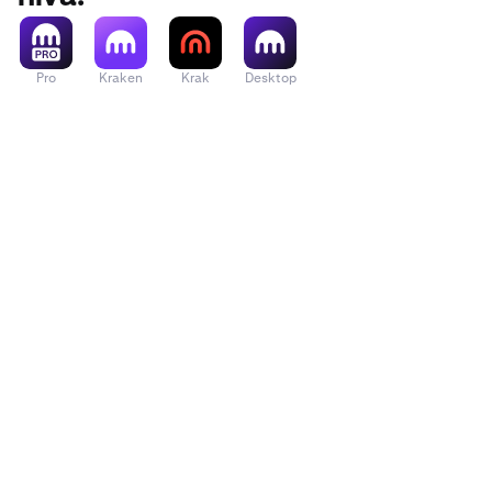
Pro
Kraken
Krak
Desktop