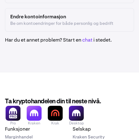
Endre kontoinformasjon
Be om kontoendringer for både personlig og bedrift
Har du et annet problem? Start en
chat
i stedet.
Ta kryptohandelen din til neste nivå.
Pro
Kraken
Krak
Desktop
Funksjoner
Selskap
Marginhandel
Kraken Security