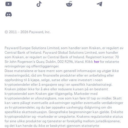
© 2011 – 2026 Payward, Inc.
Payward Europe Solutions Limited, som handler som Kraken, er regulert av
Central Bank of Ireland. Payward Global Solutions Limited, som handler
som Kraken, er regulert av Central Bank of Ireland. Registrert kontor: 70
Sir John Rogerson’s Quay, Dublin, D02 R296, Irland. Klikk
her
for relaterte
retningslinjer og offentliggjøringer.
Disse materialene er bare ment som generell informasjon og utgjør ikke
investeringsråd, råd om finansielle produkter eller en anbefaling eller
oppfordring til å kjøpe, selge, satse eller være investert i noen
kryptoeiendeler eller å engasjere seg i en spesifikk handelsstrategi.
Kraken jobber ikke for å øke eller redusere kursen på en bestemt
kryptoeiendel som Kraken gjør tilgjengelig. Markeder med
kryptoeiendeler er uforutsigbare, noe som kan føre til tap av midler. Skatt
kan være pålagt eventuelle avkastninger og/eller eventuelle verdiøkninger
av kryptoeiendeler, og du bør oppsøke uavhengig rådgivning om din
spesifikke skattesituasjon. Geografiske begrensninger kan gjelde. Enkelte
kryptoprodukter og -markeder er uregulerte. Krakens regulatoriske status
for sine ulike produkter og tjenester er forskjellig mellom jurisdiksjonene,
og det kan hende du ikke er beskyttet gjennom statsstyrte