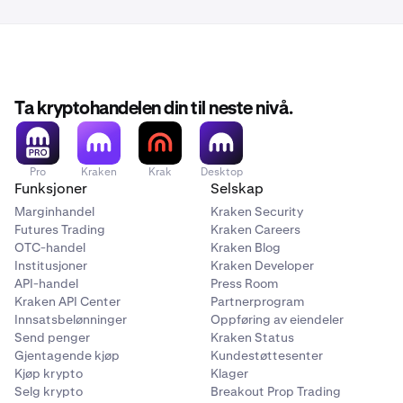
Ta kryptohandelen din til neste nivå.
Pro
Kraken
Krak
Desktop
Funksjoner
Selskap
Marginhandel
Kraken Security
Futures Trading
Kraken Careers
OTC-handel
Kraken Blog
Institusjoner
Kraken Developer
API-handel
Press Room
Kraken API Center
Partnerprogram
Innsatsbelønninger
Oppføring av eiendeler
Send penger
Kraken Status
Gjentagende kjøp
Kundestøttesenter
Kjøp krypto
Klager
Selg krypto
Breakout Prop Trading