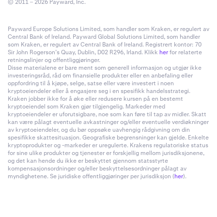
© 2011 – 2026 Payward, Inc.
Payward Europe Solutions Limited, som handler som Kraken, er regulert av
Central Bank of Ireland. Payward Global Solutions Limited, som handler
som Kraken, er regulert av Central Bank of Ireland. Registrert kontor: 70
Sir John Rogerson’s Quay, Dublin, D02 R296, Irland. Klikk
her
for relaterte
retningslinjer og offentliggjøringer.
Disse materialene er bare ment som generell informasjon og utgjør ikke
investeringsråd, råd om finansielle produkter eller en anbefaling eller
oppfordring til å kjøpe, selge, satse eller være investert i noen
kryptoeiendeler eller å engasjere seg i en spesifikk handelsstrategi.
Kraken jobber ikke for å øke eller redusere kursen på en bestemt
kryptoeiendel som Kraken gjør tilgjengelig. Markeder med
kryptoeiendeler er uforutsigbare, noe som kan føre til tap av midler. Skatt
kan være pålagt eventuelle avkastninger og/eller eventuelle verdiøkninger
av kryptoeiendeler, og du bør oppsøke uavhengig rådgivning om din
spesifikke skattesituasjon. Geografiske begrensninger kan gjelde. Enkelte
kryptoprodukter og -markeder er uregulerte. Krakens regulatoriske status
for sine ulike produkter og tjenester er forskjellig mellom jurisdiksjonene,
og det kan hende du ikke er beskyttet gjennom statsstyrte
kompensasjonsordninger og/eller beskyttelsesordninger pålagt av
myndighetene. Se juridiske offentliggjøringer per jurisdiksjon (
her
).