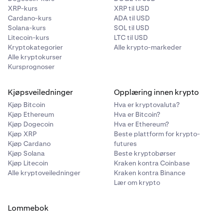
midler (slashing) og manglende betaling av gjeldende
XRP-kurs
XRP til USD
restakings- (gjenbinding-) belønninger, med mindre
Cardano-kurs
ADA til USD
Solana-kurs
SOL til USD
dette skyldes dine egne handlinger,
Litecoin-kurs
LTC til USD
nettverksvedlikehold eller en feil, et hack, og i visse
Kryptokategorier
Alle krypto-markeder
andre situasjoner. For en fullstendig liste over
Alle kryptokurser
omstendigheter der vi ikke vil kompensere deg for
Kursprognoser
straffekutt i innsatte midler (slashing), se våre
Tjenestevilkår
.
.
Kjøpsveiledninger
Opplæring innen krypto
Kjøp Bitcoin
Hva er kryptovaluta?
Kjøp Ethereum
Hva er Bitcoin?
Kjøp Dogecoin
Hva er Ethereum?
Kjøp XRP
Beste plattform for krypto-
Kjøp Cardano
futures
Kjøp Solana
Beste kryptobørser
Kjøp Litecoin
Kraken kontra Coinbase
Alle kryptoveiledninger
Kraken kontra Binance
Lær om krypto
Lommebok