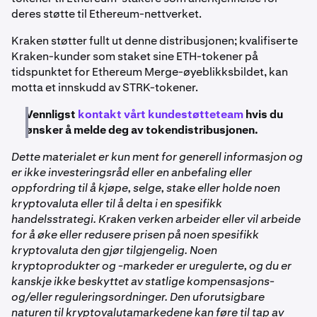
deres støtte til Ethereum-nettverket.
Kraken støtter fullt ut denne distribusjonen; kvalifiserte
Kraken-kunder som staket sine ETH-tokener på
tidspunktet for Ethereum Merge-øyeblikksbildet, kan
motta et innskudd av STRK-tokener.
Vennligst
kontakt vårt kundestøtteteam
hvis du
ønsker å melde deg av tokendistribusjonen.
Dette materialet er kun ment for generell informasjon og
er ikke investeringsråd eller en anbefaling eller
oppfordring til å kjøpe, selge, stake eller holde noen
kryptovaluta eller til å delta i en spesifikk
handelsstrategi. Kraken verken arbeider eller vil arbeide
for å øke eller redusere prisen på noen spesifikk
kryptovaluta den gjør tilgjengelig. Noen
kryptoprodukter og -markeder er uregulerte, og du er
kanskje ikke beskyttet av statlige kompensasjons-
og/eller reguleringsordninger. Den uforutsigbare
naturen til kryptovalutamarkedene kan føre til tap av