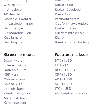
Futures Trading
Kraken Careers
OTC-handel
Kraken Blog
Institusjoner
Kraken Developer
API-handel
Press Room
Kraken API Center
Partnerprogram
Innsatsbelønninger
Oppføring av eiendeler
Send penger
Kraken Status
Gjentagende kjøp
Kundestøttesenter
Kjøp krypto
Klager
Selg krypto
Breakout Prop Trading
Bla gjennom kurser
Populære markeder
Bitcoin-kurs
BTC til USD
Ethereum-kurs
ETH til USD
Dogecoin-kurs
DOGE til USD
XRP-kurs
XRP til USD
Cardano-kurs
ADA til USD
Solana-kurs
SOL til USD
Litecoin-kurs
LTC til USD
Kryptokategorier
Alle krypto-markeder
Alle kryptokurser
Kursprognoser