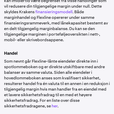
kan imidlertid være begrenset fra visse handlinger som
vil redusere din tilgjengelige margin under null. Dette
skyldes Krakens
finansieringsmodell
. Både
marginhandel og Flexline opererer under samme
finansieringsrammeverk, med lånekapasitet bestemt av
en delt tilgjengelig marginbalanse. Du kan se den
tilgjengelige marginen i porteføljeoversikten i nett-,
mobil- eller skrivebordsappene.
Handel
Som nevnt går Flexline-lånte eiendeler direkte inn i
spotlommeboken og er direkte utskiftbare med andre
balanser av samme valuta. Siden alle eiendeler i
hovedlommeboken anses som kvalifisert sikkerhet,
resulterer handel fra én valuta til en annen i en reduksjon i
tilgjengelig margin hvis man handler fra en eiendel med
et lavere sikkerhetsfradrag til en med et høyere
sikkerhetsfradrag. For en liste over disse
sikkerhetsfradragene, se
her
.