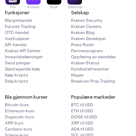
Pro
Kraken
Krak
Desktop
Funksjoner
Selskap
Marginhandel
Kraken Security
Futures Trading
Kraken Careers
OTC-handel
Kraken Blog
Institusjoner
Kraken Developer
API-handel
Press Room
Kraken API Center
Partnerprogram
Innsatsbelønninger
Oppføring av eiendeler
Send penger
Kraken Status
Gjentagende kjøp
Kundestøttesenter
Kjøp krypto
Klager
Selg krypto
Breakout Prop Trading
Bla gjennom kurser
Populære markeder
Bitcoin-kurs
BTC til USD
Ethereum-kurs
ETH til USD
Dogecoin-kurs
DOGE til USD
XRP-kurs
XRP til USD
Cardano-kurs
ADA til USD
Solana-kurs
SOL til USD