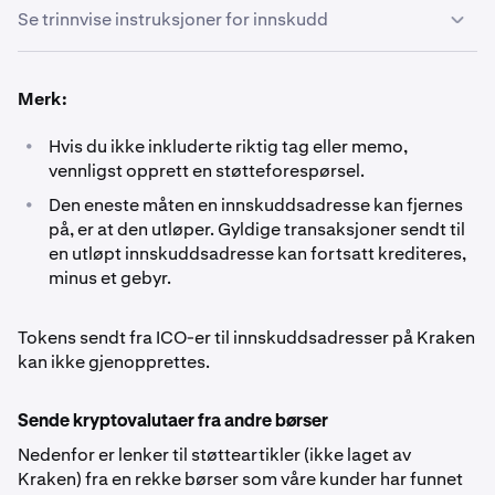
Se trinnvise instruksjoner for innskudd
Logg inn på Kraken-kontoen din og naviger til
1
Merk:
Portfolio.
•
Hvis du ikke inkluderte riktig tag eller memo,
Klikk på Innskudd-knappen.
2
vennligst opprett en støtteforespørsel.
•
Den eneste måten en innskuddsadresse kan fjernes
Søk etter valutaen du ønsker å sette inn og klikk på
3
på, er at den utløper. Gyldige transaksjoner sendt til
den.
en utløpt innskuddsadresse kan fortsatt krediteres,
minus et gebyr.
Klikk på kopieringsikonet, og lim inn adressen (og
4
eventuelt andre detaljer*) i lommeboken som
Tokens sendt fra ICO-er til innskuddsadresser på Kraken
midlene skal sendes fra. Ikke skriv inn adressen
kan ikke gjenopprettes.
manuelt.
Sende kryptovalutaer fra andre børser
*For enkelte kryptovalutaer må du inkludere flere
Nedenfor er lenker til støtteartikler (ikke laget av
detaljer enn bare adressen:
- Ripple (XRP)-innskudd
Kraken) fra en rekke børser som våre kunder har funnet
krever en «
destinasjonstag
»- Lumens (XLM)-