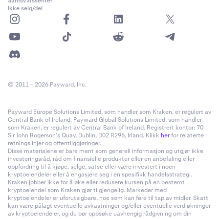
Samsvarssenter
Ikke selg/del
© 2011 – 2026 Payward, Inc.
Payward Europe Solutions Limited, som handler som Kraken, er regulert av
Central Bank of Ireland. Payward Global Solutions Limited, som handler
som Kraken, er regulert av Central Bank of Ireland. Registrert kontor: 70
Sir John Rogerson’s Quay, Dublin, D02 R296, Irland. Klikk
her
for relaterte
retningslinjer og offentliggjøringer.
Disse materialene er bare ment som generell informasjon og utgjør ikke
investeringsråd, råd om finansielle produkter eller en anbefaling eller
oppfordring til å kjøpe, selge, satse eller være investert i noen
kryptoeiendeler eller å engasjere seg i en spesifikk handelsstrategi.
Kraken jobber ikke for å øke eller redusere kursen på en bestemt
kryptoeiendel som Kraken gjør tilgjengelig. Markeder med
kryptoeiendeler er uforutsigbare, noe som kan føre til tap av midler. Skatt
kan være pålagt eventuelle avkastninger og/eller eventuelle verdiøkninger
av kryptoeiendeler, og du bør oppsøke uavhengig rådgivning om din