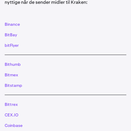
nyttige når de sender midler til Kraken:
innskudd krever et «
memo
» hvis du ikke bruker en
muxed adresse- Stacks (STX)-innskudd krever et
«memo»
- EOS-innskudd krever et «
memo
»
Alternativt kan du også bruke den oppgitte «QR-
Binance
koden».
VIKTIG: Hvis du bruker QR-koden for XRP
og XLM, sørg for at tag/memo er inkludert. For EOS
BitBay
må memoet skrives inn manuelt.
bitFlyer
Når du har initiert en gyldig transaksjon fra
5
lommeboken din, vil innskuddet bli kreditert kontoen
din når minimum antall nødvendige bekreftelser er
Bithumb
nådd.
Bitmex
Bitstamp
Bittrex
CEX.IO
Coinbase