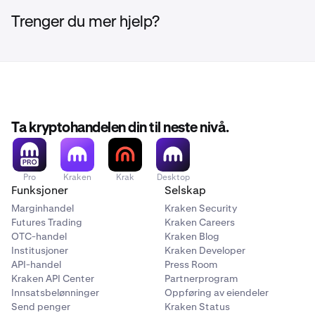
Trenger du mer hjelp?
Ta kryptohandelen din til neste nivå.
Pro
Kraken
Krak
Desktop
Funksjoner
Selskap
Marginhandel
Kraken Security
Futures Trading
Kraken Careers
OTC-handel
Kraken Blog
Institusjoner
Kraken Developer
API-handel
Press Room
Kraken API Center
Partnerprogram
Innsatsbelønninger
Oppføring av eiendeler
Send penger
Kraken Status