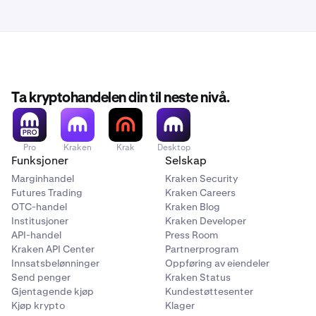
Ta kryptohandelen din til neste nivå.
Pro
Kraken
Krak
Desktop
Funksjoner
Selskap
Marginhandel
Kraken Security
Futures Trading
Kraken Careers
OTC-handel
Kraken Blog
Institusjoner
Kraken Developer
API-handel
Press Room
Kraken API Center
Partnerprogram
Innsatsbelønninger
Oppføring av eiendeler
Send penger
Kraken Status
Gjentagende kjøp
Kundestøttesenter
Kjøp krypto
Klager