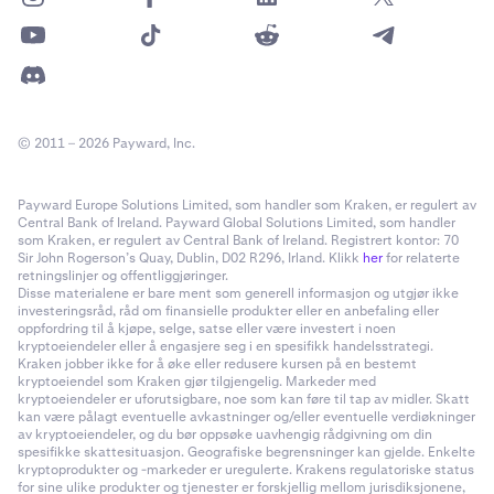
© 2011 – 2026 Payward, Inc.
Payward Europe Solutions Limited, som handler som Kraken, er regulert av
Central Bank of Ireland. Payward Global Solutions Limited, som handler
som Kraken, er regulert av Central Bank of Ireland. Registrert kontor: 70
Sir John Rogerson’s Quay, Dublin, D02 R296, Irland. Klikk
her
for relaterte
retningslinjer og offentliggjøringer.
Disse materialene er bare ment som generell informasjon og utgjør ikke
investeringsråd, råd om finansielle produkter eller en anbefaling eller
oppfordring til å kjøpe, selge, satse eller være investert i noen
kryptoeiendeler eller å engasjere seg i en spesifikk handelsstrategi.
Kraken jobber ikke for å øke eller redusere kursen på en bestemt
kryptoeiendel som Kraken gjør tilgjengelig. Markeder med
kryptoeiendeler er uforutsigbare, noe som kan føre til tap av midler. Skatt
kan være pålagt eventuelle avkastninger og/eller eventuelle verdiøkninger
av kryptoeiendeler, og du bør oppsøke uavhengig rådgivning om din
spesifikke skattesituasjon. Geografiske begrensninger kan gjelde. Enkelte
kryptoprodukter og -markeder er uregulerte. Krakens regulatoriske status
for sine ulike produkter og tjenester er forskjellig mellom jurisdiksjonene,