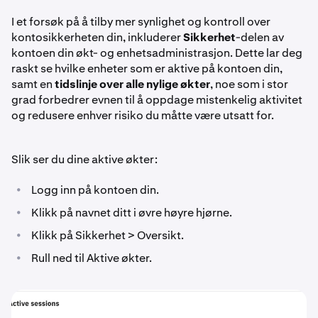
I et forsøk på å tilby mer synlighet og kontroll over
kontosikkerheten din, inkluderer
Sikkerhet
-delen av
kontoen din økt- og enhetsadministrasjon. Dette lar deg
raskt se hvilke enheter som er aktive på kontoen din,
samt en
tidslinje over alle nylige økter
, noe som i stor
grad forbedrer evnen til å oppdage mistenkelig aktivitet
og redusere enhver risiko du måtte være utsatt for.
Slik ser du dine aktive økter:
•
Logg inn på kontoen din.
•
Klikk på navnet ditt i øvre høyre hjørne.
•
Klikk på Sikkerhet > Oversikt.
•
Rull ned til Aktive økter.