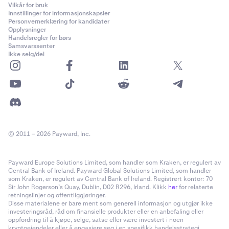
Vilkår for bruk
Innstillinger for informasjonskapsler
Personvernerklæring for kandidater
Opplysninger
Handelsregler for børs
Samsvarssenter
Ikke selg/del
© 2011 – 2026 Payward, Inc.
Payward Europe Solutions Limited, som handler som Kraken, er regulert av
Central Bank of Ireland. Payward Global Solutions Limited, som handler
som Kraken, er regulert av Central Bank of Ireland. Registrert kontor: 70
Sir John Rogerson’s Quay, Dublin, D02 R296, Irland. Klikk
her
for relaterte
retningslinjer og offentliggjøringer.
Disse materialene er bare ment som generell informasjon og utgjør ikke
investeringsråd, råd om finansielle produkter eller en anbefaling eller
oppfordring til å kjøpe, selge, satse eller være investert i noen
kryptoeiendeler eller å engasjere seg i en spesifikk handelsstrategi.