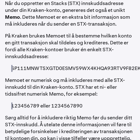
Når du oppretter en Stacks (STX) innskuddsadresse
under din Kraken-konto, genereres det også et unikt
Memo
. Dette Memoet er en ekstra bit informasjon som
må inkluderes når du sender en STX-transaksjon.
På Kraken brukes Memoet til å bestemme hvilken konto
en gitt transaksjon skal tildeles og krediteres. Dette er
fordi alle Kraken-kontoer bruker én enkelt STX-
innskuddsadresse:
SP111MNWTSXGTD0ESMV59WX4KHQA93RTV9F82E
Memoet er numerisk og må inkluderes med alle STX-
innskudd til din Kraken-konto. STX har et ni- eller
tidssifret numerisk Memo, for eksempel:
123456789 eller 1234567890
Sørg alltid for å inkludere riktig Memo før du sender ditt
STX-innskudd. Å utelate denne informasjonen vil føre til
betydelige forsinkelser i krediteringen av transaksjonen
til kontoen din, og kan i visse tilfeller være uopprettelig.