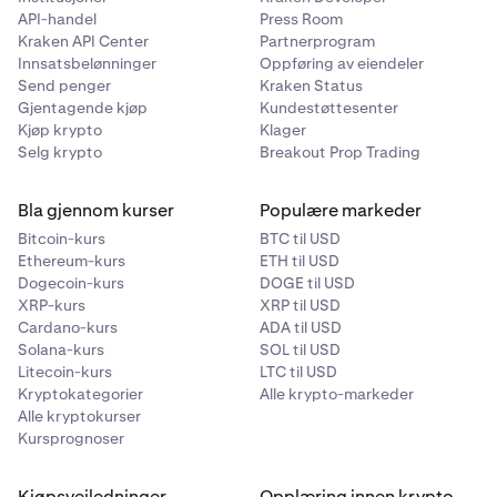
API-handel
Press Room
Kraken API Center
Partnerprogram
Innsatsbelønninger
Oppføring av eiendeler
Send penger
Kraken Status
Gjentagende kjøp
Kundestøttesenter
Kjøp krypto
Klager
Selg krypto
Breakout Prop Trading
Bla gjennom kurser
Populære markeder
Bitcoin-kurs
BTC til USD
Ethereum-kurs
ETH til USD
Dogecoin-kurs
DOGE til USD
XRP-kurs
XRP til USD
Cardano-kurs
ADA til USD
Solana-kurs
SOL til USD
Litecoin-kurs
LTC til USD
Kryptokategorier
Alle krypto-markeder
Alle kryptokurser
Kursprognoser
Kjøpsveiledninger
Opplæring innen krypto