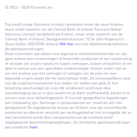
© 2011 - 2026 Payward, Inc.
Payward Europe Solutions Limited, handelend onder de naam Kraken,
staat onder toezicht van de Central Bank of Ireland. Payward Global
Solutions Limited, handelend als Kraken, staat onder toezicht van de
Central Bank of Ireland. Geregistreerd kantoor: 70 Sir John Rogerson’s
Quay, Dublin, D02 R296, Ierland.
Klik hier
voor het bijbehorende beleid en
de openbaarmakingen.
Deze materialen zijn alleen voor algemene informatiedoeleinden en zijn
geen advies over investeringen of financiële producten of een aanbeveling
of verzoek om crypto-assets te kopen, verkopen, staken of bezitten of om
deel te nemen aan een specifieke tradestrategie. Kraken werkt niet en
zal niet werken aan het verhogen of verlagen van de prijs van een
bepaalde crypto-asset die het beschikbaar stelt. De onvoorspelbare aard
van de cryptoactivamarkten kan leiden tot verlies van geld. Er kan
belasting verschuldigd zijn over elk rendement en/of over elke
waardestijging van je crypto-assets en je dient onafhankelijk advies in te
winnen over jouw belastingpositie. Er kunnen geografische beperkingen
van toepassing zijn. Sommige cryptoproducten en -markten zijn niet
gereguleerd. De regelgevende status van Kraken voor zijn verschillende
producten en diensten verschilt per rechtsgebied en het is mogelijk dat je
niet beschermd wordt door compensatie van de overheid en/of
regelgevende beschermingsregelingen. Zie Juridische openbaarmakingen
per jurisdictie (
hier
).