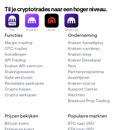
Til je cryptotrades naar een hoger niveau.
Pro
Kraken
Krak
Desktop
Functies
Onderneming
Margin trading
Kraken-beveiliging
OTC-trades
Kraken-carrières
Instellingen
Kraken-blog
API Trading
Kraken Developer
Kraken API-centrum
Pers
Stakingrewards
Partnerprogramma
Geld versturen
Assetlijsten
Periodieke aankopen
Kraken-status
Crypto kopen
Support Center
Crypto verkopen
Klachten
Breakout Prop Trading
Prijzen bekijken
Populaire markten
Bitcoin koers
BTC naar USD
Ethereum koers
ETH naar USD