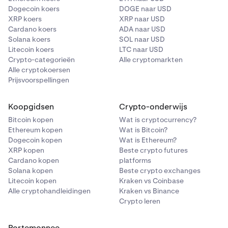
Dogecoin koers
DOGE naar USD
XRP koers
XRP naar USD
Cardano koers
ADA naar USD
Solana koers
SOL naar USD
Litecoin koers
LTC naar USD
Crypto-categorieën
Alle cryptomarkten
Alle cryptokoersen
Prijsvoorspellingen
Koopgidsen
Crypto-onderwijs
Bitcoin kopen
Wat is cryptocurrency?
Ethereum kopen
Wat is Bitcoin?
Dogecoin kopen
Wat is Ethereum?
XRP kopen
Beste crypto futures
Cardano kopen
platforms
Solana kopen
Beste crypto exchanges
Litecoin kopen
Kraken vs Coinbase
Alle cryptohandleidingen
Kraken vs Binance
Crypto leren
Portemonnee