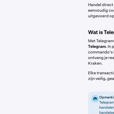
Handel direct
eenvoudig com
uitgevoerd op
Wat is Tel
Met Telegram 
Telegram
. In
commando's in
ontvang je re
Kraken.
Elke transact
zijn veilig, 
Opmerki
Telegram
handelen
handelse