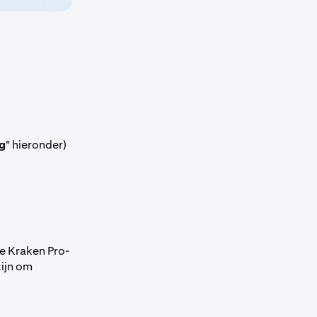
ag
" hieronder)
de Kraken Pro-
ijn om