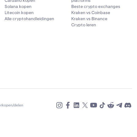
Cardano kopen
platforms
 10 cijfers.
Solana kopen
Beste crypto exchanges
legram ID
in.
Litecoin kopen
Kraken vs Coinbase
Alle cryptohandleidingen
Kraken vs Binance
Crypto leren
p aan de
at je het
erkopen/delen