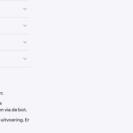
nder in het
pictogram in
de asset, het
n:
e
 via de bot.
e van de
uitvoering. Er