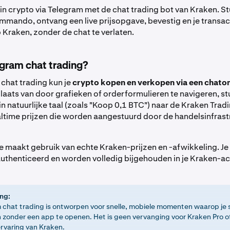
 in crypto via Telegram met de chat trading bot van Kraken. S
mando, ontvang een live prijsopgave, bevestig en je transac
 Kraken, zonder de chat te verlaten.
egram chat trading?
chat trading kun je
crypto kopen en verkopen via een chat
 plaats van door grafieken of orderformulieren te navigeren, st
 natuurlijke taal (zoals "Koop 0,1 BTC") naar de Kraken Trad
altime prijzen die worden aangestuurd door de handelsinfrast
ie maakt gebruik van echte Kraken-prijzen en -afwikkeling. Je
geauthenticeerd en worden volledig bijgehouden in je Kraken-a
ng:
 chat trading is ontworpen voor snelle, mobiele momenten waarop je s
 zonder een app te openen. Het is geen vervanging voor Kraken Pro of
rvaring van Kraken.