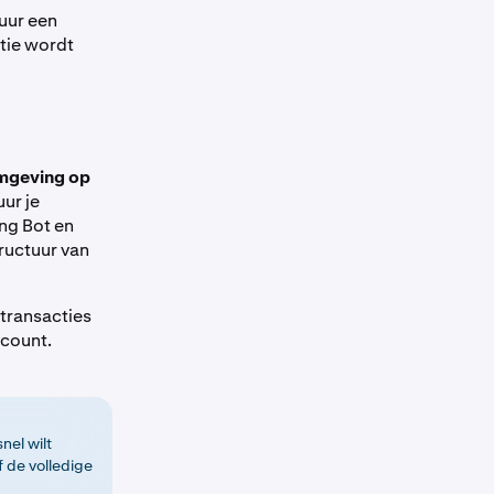
tuur een
tie wordt
omgeving op
uur je
ing Bot en
ructuur van
 transacties
ccount.
nel wilt
 de volledige