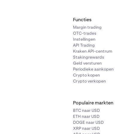
Functies
Margin trading
OTC-trades
Instellingen
n de chat bent, stuur je het volgende bericht:
API Trading
Kraken API-centrum
 ID”
Stakingrewards
Geld versturen
Periodieke aankopen
Crypto kopen
Crypto verkopen
n de chat bent, stuur je het volgende bericht:
zenden van dit bericht stuurt de Telegram-bot je een code van
 ID”
eze code, ga terug naar de Kraken Pro-app en voer deze in he
Populaire markten
-ID
in. Nadat je dit nummer hebt ingevoerd, tik je op
Doorgaan
BTC naar USD
ETH naar USD
DOGE naar USD
XRP naar USD