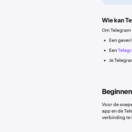
Wie kan Te
Om Telegram c
Een gever
Een
Teleg
Je Telegra
Beginnen
Voor de soepe
app en de Tel
verbinding t