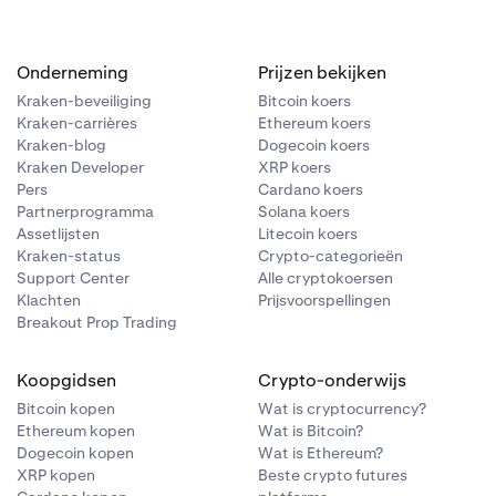
Onderneming
Prijzen bekijken
Kraken-beveiliging
Bitcoin koers
Kraken-carrières
Ethereum koers
Kraken-blog
Dogecoin koers
Kraken Developer
XRP koers
Pers
Cardano koers
Partnerprogramma
Solana koers
Assetlijsten
Litecoin koers
Kraken-status
Crypto-categorieën
Support Center
Alle cryptokoersen
Klachten
Prijsvoorspellingen
Breakout Prop Trading
 10 cijfers.
t vak
Koopgidsen
Crypto-onderwijs
.
Bitcoin kopen
Wat is cryptocurrency?
Ethereum kopen
Wat is Bitcoin?
Dogecoin kopen
Wat is Ethereum?
XRP kopen
Beste crypto futures