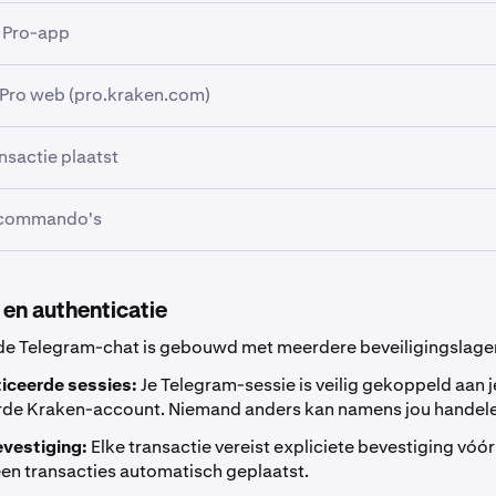
n Pro-app
 Pro web (pro.kraken.com)
raken Pro-app en tik vervolgens op het tabblad
Meer
rechtso
nsactie plaatst
 je account op
pro.kraken.com
, klik vervolgens op het profiel
rbovenhoek en daarna op
Settings
.
-commando's
 Telegram-chat met de Kraken Trading Bot een commando met 
de richting. Bijvoorbeeld:
egram Chart Trading
onder de sectie
Handelen
.
1 BTC
Beschrijving
 en authenticatie
 sell
de Telegram-chat is gebouwd met meerdere beveiligingslage
De bot starten of herstarten
y 0.1
iceerde sessies:
Je Telegram-sessie is veilig gekoppeld aan j
rde Kraken-account. Niemand anders kan namens jou handelen
ersteunt flexibele opmaak in natuurlijke taal, dus de volgord
Een nieuwe transactie starten
ft niet exact te zijn.
vestiging:
Elke transactie vereist expliciete bevestiging vóór 
r je prijsopgave
n transacties automatisch geplaatst.
Bekijk beschikbare commando's en tips