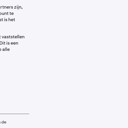
tners zijn,
ount te
 is het
 vaststellen
it is een
 alle
n de