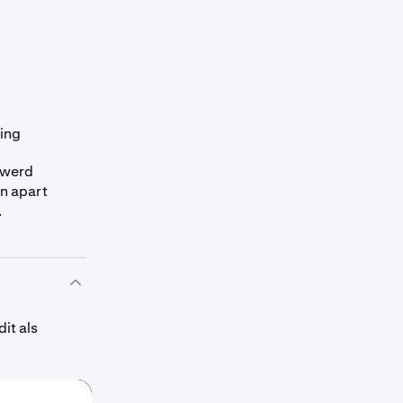
ing
 werd
en apart
.
it als