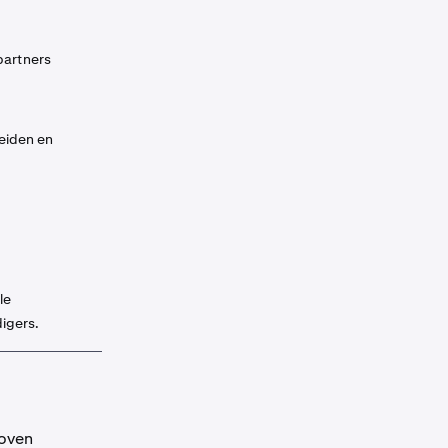
partners
leiden en
le
igers.
boven