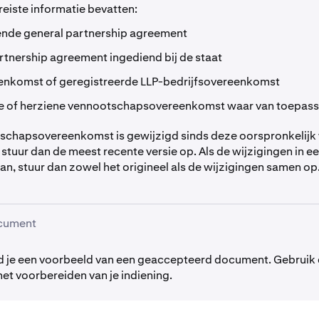
iste informatie bevatten:
nde general partnership agreement
rtnership agreement ingediend bij de staat
enkomst of geregistreerde LLP-bedrijfsovereenkomst
e of herziene vennootschapsovereenkomst waar van toepass
tschapsovereenkomst is gewijzigd sinds deze oorspronkelijk
stuur dan de meest recente versie op. Als de wijzigingen in e
n, stuur dan zowel het origineel als de wijzigingen samen op
cument
d je een voorbeeld van een geaccepteerd document. Gebruik d
 het voorbereiden van je indiening.