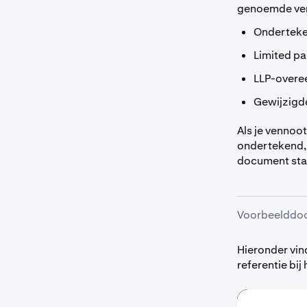
genoemde vere
Onderteke
Limited pa
LLP-overe
Gewijzigd
Als je vennoo
ondertekend, 
document staa
Voorbeelddo
Hieronder vin
referentie bij