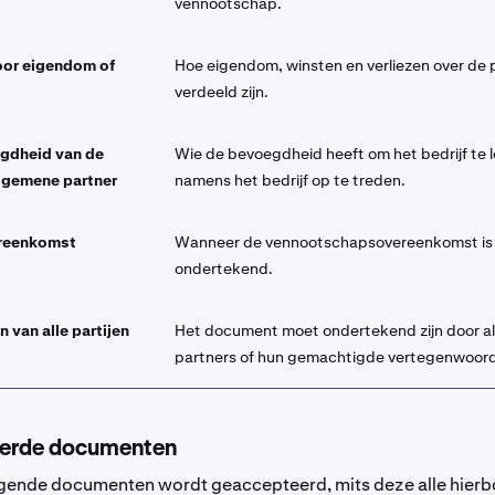
vennootschap.
oor eigendom of
Hoe eigendom, winsten en verliezen over de 
verdeeld zijn.
gdheid van de
Wie de bevoegdheid heeft om het bedrijf te 
lgemene partner
namens het bedrijf op te treden.
reenkomst
Wanneer de vennootschapsovereenkomst is
ondertekend.
 van alle partijen
Het document moet ondertekend zijn door al
partners of hun gemachtigde vertegenwoord
erde documenten
lgende documenten wordt geaccepteerd, mits deze alle hier