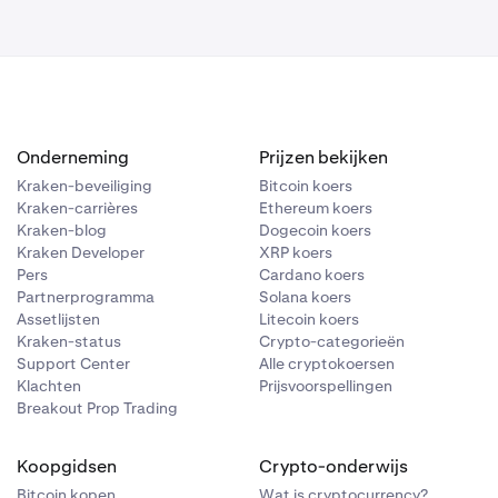
Onderneming
Prijzen bekijken
Kraken-beveiliging
Bitcoin koers
Kraken-carrières
Ethereum koers
Kraken-blog
Dogecoin koers
Kraken Developer
XRP koers
Pers
Cardano koers
Partnerprogramma
Solana koers
Assetlijsten
Litecoin koers
Kraken-status
Crypto-categorieën
Support Center
Alle cryptokoersen
Klachten
Prijsvoorspellingen
Breakout Prop Trading
Koopgidsen
Crypto-onderwijs
Bitcoin kopen
Wat is cryptocurrency?