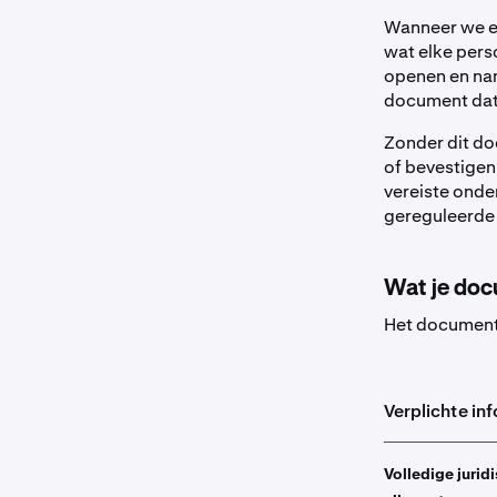
Wanneer we e
wat elke pers
openen en nam
document dat 
Zonder dit do
of bevestigen
vereiste onde
gereguleerde f
Wat je do
Het document 
Verplichte in
Volledige juri