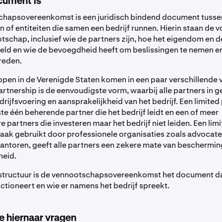
cument is
chapsovereenkomst is een juridisch bindend document tusse
 of entiteiten die samen een bedrijf runnen. Hierin staan de
tschap, inclusief wie de partners zijn, hoe het eigendom en d
ld en wie de bevoegdheid heeft om beslissingen te nemen e
treden.
en in de Verenigde Staten komen in een paar verschillende 
rtnership is de eenvoudigste vorm, waarbij alle partners in g
drijfsvoering en aansprakelijkheid van het bedrijf. Een limited
te één beherende partner die het bedrijf leidt en een of meer
partners die investeren maar het bedrijf niet leiden. Een limit
vaak gebruikt door professionele organisaties zoals advocat
ntoren, geeft alle partners een zekere mate van beschermin
heid.
structuur is de vennootschapsovereenkomst het document da
nctioneert en wie er namens het bedrijf spreekt.
 hiernaar vragen