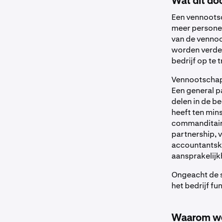
Wat dit do
Een vennoots
meer personen
van de vennoo
worden verdee
bedrijf op te 
Vennootschapp
Een general pa
delen in de be
heeft ten mins
commanditaire 
partnership, 
accountantska
aansprakelijk
Ongeacht de 
het bedrijf fu
Waarom we