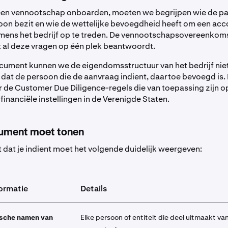
en vennootschap onboarden, moeten we begrijpen wie de par
oon bezit en wie de wettelijke bevoegdheid heeft om een acc
ens het bedrijf op te treden. De vennootschapsovereenkomst
al deze vragen op één plek beantwoordt.
cument kunnen we de eigendomsstructuur van het bedrijf niet
 dat de persoon die de aanvraag indient, daartoe bevoegd is. D
r de Customer Due Diligence-regels die van toepassing zijn op
inanciële instellingen in de Verenigde Staten.
cument moet tonen
dat je indient moet het volgende duidelijk weergeven:
formatie
Details
dische namen van
Elke persoon of entiteit die deel uitmaakt va