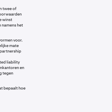
n twee of
 voorwaarden
e winst
n namens het
vormen voor.
elijke mate
 partnership
ed liability
enkantoren en
g tegen
t bepaalt hoe