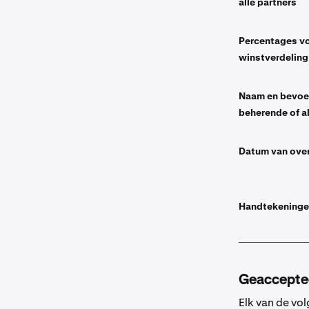
alle partners
Percentages v
winstverdeling
Naam en bevoe
beherende of a
Datum van ove
Handtekeningen
Geaccepte
Elk van de vo