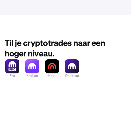
Til je cryptotrades naar een
hoger niveau.
Pro
Kraken
Krak
Desktop