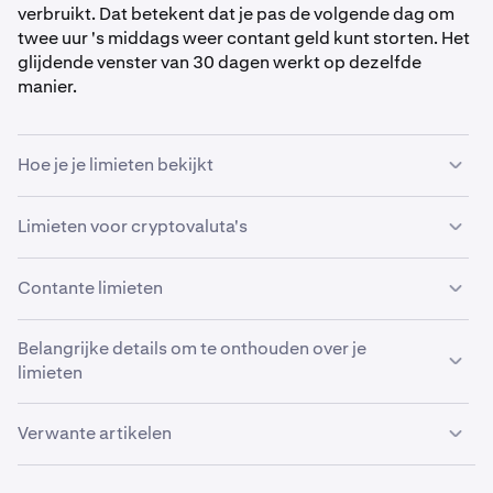
verbruikt. Dat betekent dat je pas de volgende dag om
twee uur 's middags weer contant geld kunt storten. Het
glijdende venster van 30 dagen werkt op dezelfde
manier.
Hoe je je limieten bekijkt
Om je huidige stortings- of opnamelimieten te
Limieten voor cryptovaluta's
controleren, navigeer je eenvoudig naar het tabblad
Limieten in je
Accountinstellingen
.
Cryptocurrency
-stortingen zijn onbeperkt.
Contante limieten
Opnamelimieten voor crypto zijn dynamisch en kunnen
veranderen naarmate je Kraken meer gebruikt.
De onderstaande limieten zijn van toepassing op
Belangrijke details om te onthouden over je
standaard geverifieerde individuele accounts. Je
limieten
werkelijke limieten kunnen variëren afhankelijk van je
verificatieniveau en accounttype. Zie de bovenstaande
Onthoud dat alle limietwaarden voor contante
Verwante artikelen
sectie voor hoe je de limieten bekijkt die op jouw
financiering worden berekend in USD. Als je bijvoorbeeld
account van toepassing zijn.
100.000 EUR stort wanneer de EUR meer waard is dan
Waar kan ik Kraken gebruiken?