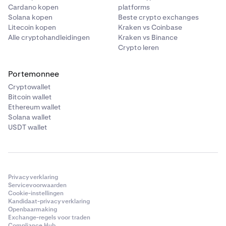
Cardano kopen
platforms
Solana kopen
Beste crypto exchanges
Litecoin kopen
Kraken vs Coinbase
Alle cryptohandleidingen
Kraken vs Binance
Crypto leren
Portemonnee
Cryptowallet
Bitcoin wallet
Ethereum wallet
Solana wallet
USDT wallet
Privacyverklaring
Servicevoorwaarden
Cookie-instellingen
Kandidaat-privacyverklaring
Openbaarmaking
Exchange-regels voor traden
Compliance Hub