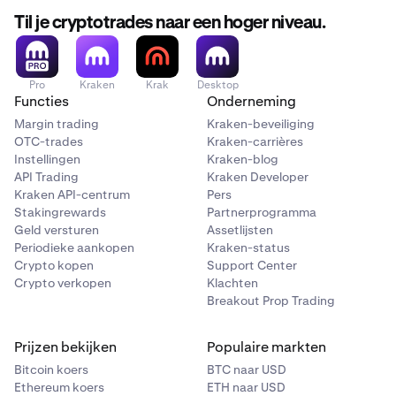
anders.
Til je cryptotrades naar een hoger niveau.
Bekijk om je bescherming te verhogen en veilig te blijven
in de cryptowereld
onze serie informatieve video's die in
samenwerking met de legendarische
Pro
Kraken
Krak
Desktop
Functies
Onderneming
oplichtingsbestrijders, Kitboga is gemaakt!
Hij staat
Margin trading
Kraken-beveiliging
bekend om zijn vermakelijke maar educatieve
OTC-trades
Kraken-carrières
benadering waarop oplichting aan het licht wordt
Instellingen
Kraken-blog
gebracht en hoe consumenten zich daartegen kunnen
API Trading
Kraken Developer
beschermen.
Kraken API-centrum
Pers
Stakingrewards
Partnerprogramma
Geld versturen
Assetlijsten
Periodieke aankopen
Kraken-status
Crypto kopen
Support Center
Crypto verkopen
Klachten
Breakout Prop Trading
Prijzen bekijken
Populaire markten
Bitcoin koers
BTC naar USD
Ethereum koers
ETH naar USD