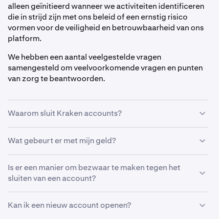
alleen geïnitieerd wanneer we activiteiten identificeren
die in strijd zijn met ons beleid of een ernstig risico
vormen voor de veiligheid en betrouwbaarheid van ons
platform.
We hebben een aantal veelgestelde vragen
samengesteld om veelvoorkomende vragen en punten
van zorg te beantwoorden.
Waarom sluit Kraken accounts?
We nemen de beslissing om een account te sluiten niet
Wat gebeurt er met mijn geld?
lichtvaardig op. In sommige gevallen zijn we echter
genoodzaakt dit te doen om zowel onze klanten als
Wanneer een account wordt gesloten, worden alle
Is er een manier om bezwaar te maken tegen het
Kraken te beschermen. Deze beslissingen worden
diensten onmiddellijk uitgeschakeld en is verder gebruik
sluiten van een account?
genomen na een grondige interne controle; om privacy-
van je Kraken-account niet toegestaan. Je kunt echter je
en veiligheidsredenen kunnen we geen details over het
resterende tegoed opnemen naar een eerder
sluiten van accounts bekendmaken. Dit beleid is van
Beslissingen over het sluiten van accounts zijn over het
Kan ik een nieuw account openen?
gekoppelde bankrekening die op jouw naam staat, tenzij
toepassing op al onze ondersteuningskanalen, inclusief
algemeen definitief. Als je echter denkt dat je account
verdere verificatie of juridische en nalevingsbeperkingen