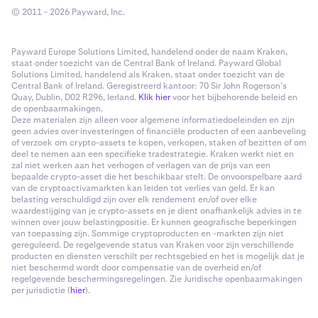
© 2011 - 2026 Payward, Inc.
Payward Europe Solutions Limited, handelend onder de naam Kraken,
staat onder toezicht van de Central Bank of Ireland. Payward Global
Solutions Limited, handelend als Kraken, staat onder toezicht van de
Central Bank of Ireland. Geregistreerd kantoor: 70 Sir John Rogerson’s
Quay, Dublin, D02 R296, Ierland.
Klik hier
voor het bijbehorende beleid en
de openbaarmakingen.
Deze materialen zijn alleen voor algemene informatiedoeleinden en zijn
geen advies over investeringen of financiële producten of een aanbeveling
of verzoek om crypto-assets te kopen, verkopen, staken of bezitten of om
deel te nemen aan een specifieke tradestrategie. Kraken werkt niet en
zal niet werken aan het verhogen of verlagen van de prijs van een
bepaalde crypto-asset die het beschikbaar stelt. De onvoorspelbare aard
van de cryptoactivamarkten kan leiden tot verlies van geld. Er kan
belasting verschuldigd zijn over elk rendement en/of over elke
waardestijging van je crypto-assets en je dient onafhankelijk advies in te
winnen over jouw belastingpositie. Er kunnen geografische beperkingen
van toepassing zijn. Sommige cryptoproducten en -markten zijn niet
gereguleerd. De regelgevende status van Kraken voor zijn verschillende
producten en diensten verschilt per rechtsgebied en het is mogelijk dat je
niet beschermd wordt door compensatie van de overheid en/of
regelgevende beschermingsregelingen. Zie Juridische openbaarmakingen
per jurisdictie (
hier
).