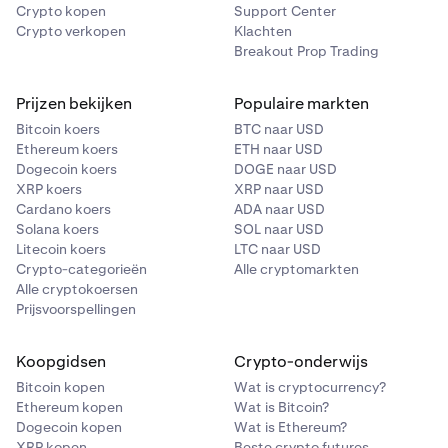
Crypto kopen
Support Center
uitgevoerd, wordt de Voorwaardelijke Sluiting-order
Crypto verkopen
Klachten
geplaatst om 0,8 BTC/USD te verkopen met een Take
Breakout Prop Trading
Profit-order tegen een winstprijs van $6.300. Nu de
order is geplaatst, zal deze Take Profit-order fungeren
Prijzen bekijken
Populaire markten
als een reguliere Take Profit-order -- deze wordt
Bitcoin koers
BTC naar USD
uitgevoerd als een marktorder zodra de laatst
Ethereum koers
ETH naar USD
verhandelde prijs $6.300 bereikt.
Dogecoin koers
DOGE naar USD
XRP koers
XRP naar USD
Cardano koers
ADA naar USD
Solana koers
SOL naar USD
Litecoin koers
LTC naar USD
Crypto-categorieën
Alle cryptomarkten
Alle cryptokoersen
Prijsvoorspellingen
Koopgidsen
Crypto-onderwijs
Bitcoin kopen
Wat is cryptocurrency?
Ethereum kopen
Wat is Bitcoin?
Dogecoin kopen
Wat is Ethereum?
XRP kopen
Beste crypto futures