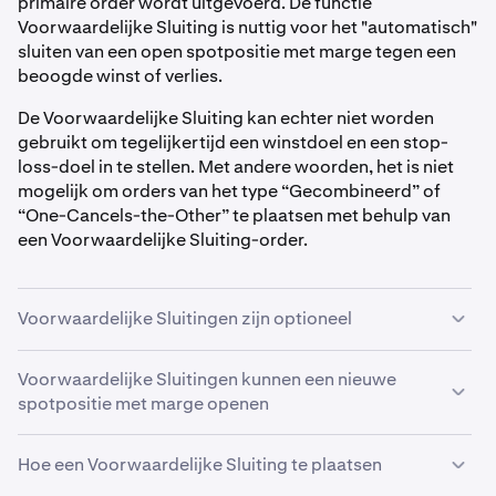
primaire order wordt uitgevoerd. De functie
Voorwaardelijke Sluiting is nuttig voor het "automatisch"
sluiten van een open spotpositie met marge tegen een
beoogde winst of verlies.
De Voorwaardelijke Sluiting kan echter niet worden
gebruikt om tegelijkertijd een winstdoel en een stop-
loss-doel in te stellen. Met andere woorden, het is niet
mogelijk om orders van het type “Gecombineerd” of
“One-Cancels-the-Other” te plaatsen met behulp van
een Voorwaardelijke Sluiting-order.
Voorwaardelijke Sluitingen zijn optioneel
U hoeft geen Voorwaardelijke Sluiting-order te
Voorwaardelijke Sluitingen kunnen een nieuwe
gebruiken om een open spotpositie met marge te
spotpositie met marge openen
sluiten. Voor meer informatie over het sluiten van een
open positie met marge, zie deze artikelen:
een
Let op: Als u een spotpositie met marge opent met
Hoe een Voorwaardelijke Sluiting te plaatsen
spotpositie met marge sluiten
en
een spotpositie met
een order die een Voorwaardelijke Sluiting omvat,
marge afwikkelen
.