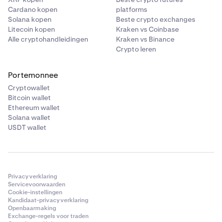
Cardano kopen
platforms
Solana kopen
Beste crypto exchanges
Litecoin kopen
Kraken vs Coinbase
Alle cryptohandleidingen
Kraken vs Binance
Crypto leren
Portemonnee
Cryptowallet
Bitcoin wallet
Ethereum wallet
Solana wallet
USDT wallet
Privacyverklaring
Servicevoorwaarden
Cookie-instellingen
Kandidaat-privacyverklaring
Openbaarmaking
Exchange-regels voor traden