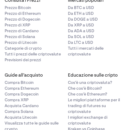
Consulta i Prezzi
Mercati popolari
team dell’Assistenza clienti
.
il tuo deposito istantaneo.
Prezzo Bitcoin
Da BTC a USD
Prezzo di Ethereum
Da ETH a USD
Congratulazioni, il deposito è stato effettuato!
Il
Prezzo di Dogecoin
Da DOGE a USD
8
Prezzo di XRP
Da XRP a USD
tuo deposito verrà
elaborato entro pochi minuti
. Se
Prezzo di Cardano
Da ADA a USD
riscontri dei ritardi, ti invitiamo a
contattare il nostro
Prezzo di Solana
Da SOL a USD
team dell’Assistenza clienti
.
Prezzo di Litecoin
Da LTC a USD
Categorie di crypto
Tutti i mercati delle
Tutti i prezzi delle criptovalute
criptovalute
Previsioni dei prezzi
Guide all’acquisto
Educazione sulle cripto
Compra Bitcoin
Cos'è una criptovaluta?
Compra Ethereum
Che cos'è Bitcoin?
Compra Dogecoin
Che cos'è Ethereum?
Compra XRP
Le migliori piattaforme per il
Acquista Cardano
trading di futures su
Compra Solana
criptovalute
Acquista Litecoin
I migliori exchange di
Visualizza tutte le guide sulle
criptovalute
crypto
Kraken vs Coinbase