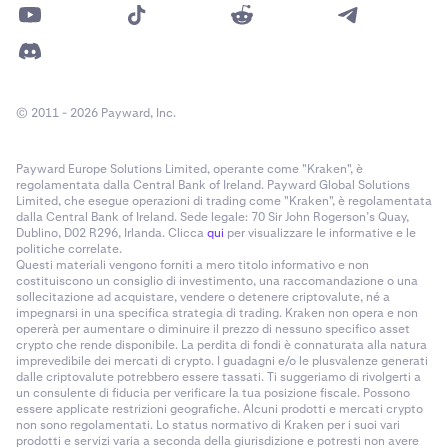
© 2011 - 2026 Payward, Inc.
Payward Europe Solutions Limited, operante come "Kraken", è
regolamentata dalla Central Bank of Ireland. Payward Global Solutions
Limited, che esegue operazioni di trading come "Kraken", è regolamentata
dalla Central Bank of Ireland. Sede legale: 70 Sir John Rogerson’s Quay,
Dublino, D02 R296, Irlanda. Clicca
qui
per visualizzare le informative e le
politiche correlate.
Questi materiali vengono forniti a mero titolo informativo e non
costituiscono un consiglio di investimento, una raccomandazione o una
sollecitazione ad acquistare, vendere o detenere criptovalute, né a
impegnarsi in una specifica strategia di trading. Kraken non opera e non
opererà per aumentare o diminuire il prezzo di nessuno specifico asset
crypto che rende disponibile. La perdita di fondi è connaturata alla natura
imprevedibile dei mercati di crypto. I guadagni e/o le plusvalenze generati
dalle criptovalute potrebbero essere tassati. Ti suggeriamo di rivolgerti a
un consulente di fiducia per verificare la tua posizione fiscale. Possono
essere applicate restrizioni geografiche. Alcuni prodotti e mercati crypto
non sono regolamentati. Lo status normativo di Kraken per i suoi vari
prodotti e servizi varia a seconda della giurisdizione e potresti non avere