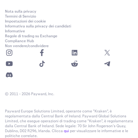
Fase 2 – Liquidazione completa
1.007.379
Nota sulla privacy
Stesso concetto della liquidazione Coin-M, con una
Termini di Servizio
752.621
Impostazioni dei cookie
differenza fondamentale: quando questa fase viene
Informativa sulla privacy dei candidati
attivata, si applica una commissione di liquidazione
Informative
completa. La commissione è pari alla metà della
Regole di trading su Exchange
FI_BTCUSD_200228
Compliance Hub
percentuale minima di margine di mantenimento per il
Non vendere/condividere
contratto. (es. per PF_XBTUSD, la commissione di
300.000
liquidazione è dello 0,5%, metà dell'1% minimo di MM).
300.000
Esempio:
Sei long su 10 contratti PF_XBTUSD a un
0
prezzo di ingresso di 20.000 $. Valore totale della
posizione: 200.000 $. Il tuo margine di mantenimento è
di 2.000 $.
Il contratto FI è stato venduto interamente sul mercato. Il
© 2011 - 2026 Payward, Inc.
La liquidazione scatta quando il mark price raggiunge
contratto PI è stato venduto solo parzialmente, quindi i
19.200 $
restanti 752.621 contratti sono stati assegnati ai
Payward Europe Solutions Limited, operante come "Kraken", è
fornitori di liquidità.
regolamentata dalla Central Bank of Ireland. Payward Global Solutions
Una commissione di liquidazione di 1.000 $ (0,5% ×
Limited, che esegue operazioni di trading come "Kraken", è regolamentata
200.000 $) viene addebitata immediatamente
Riceverai una notifica email
se la tua posizione viene
dalla Central Bank of Ireland. Sede legale: 70 Sir John Rogerson’s Quay,
Dublino, D02 R296, Irlanda. Clicca
qui
per visualizzare le informative e le
assegnata. Anche i fornitori di liquidità vengono avvisati
politiche correlate.
Viene inviato un ordine IOC di vendita intorno a 19.100 $,