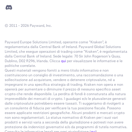
© 2011 - 2026 Payward, Inc.
Payward Europe Solutions Limited, operante come "Kraken", è
regolamentata dalla Central Bank of Ireland. Payward Global Solutions
Limited, che esegue operazioni di trading come "Kraken", è regolamentata
dalla Central Bank of Ireland. Sede legale: 70 Sir John Rogerson’s Quay,
Dublino, D02 R296, Irlanda. Clicca
qui
per visualizzare le informative e le
politiche correlate.
Questi materiali vengono forniti a mero titolo informativo e non
costituiscono un consiglio di investimento, una raccomandazione o una
sollecitazione ad acquistare, vendere o detenere criptovalute, né a
impegnarsi in una specifica strategia di trading. Kraken non opera e non
opererà per aumentare o diminuire il prezzo di nessuno specifico asset
crypto che rende disponibile. La perdita di fondi è connaturata alla natura
imprevedibile dei mercati di crypto. I guadagni e/o le plusvalenze generati
dalle criptovalute potrebbero essere tassati. Ti suggeriamo di rivolgerti a
un consulente di fiducia per verificare la tua posizione fiscale. Possono
essere applicate restrizioni geografiche. Alcuni prodotti e mercati crypto
non sono regolamentati. Lo status normativo di Kraken per i suoi vari
prodotti e servizi varia a seconda della giurisdizione e potresti non avere
protezione da indennizzi governativi e/o da programmi di tutela normativa.
Consulta le informative legali per ogni giurisdizione (
qui
).