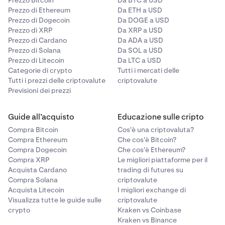
Prezzo Bitcoin
Da BTC a USD
Prezzo di Ethereum
Da ETH a USD
Prezzo di Dogecoin
Da DOGE a USD
Prezzo di XRP
Da XRP a USD
Prezzo di Cardano
Da ADA a USD
Prezzo di Solana
Da SOL a USD
Prezzo di Litecoin
Da LTC a USD
Categorie di crypto
Tutti i mercati delle
Tutti i prezzi delle criptovalute
criptovalute
Previsioni dei prezzi
Guide all’acquisto
Educazione sulle cripto
Compra Bitcoin
Cos'è una criptovaluta?
Compra Ethereum
Che cos'è Bitcoin?
Compra Dogecoin
Che cos'è Ethereum?
Compra XRP
Le migliori piattaforme per il
Acquista Cardano
trading di futures su
Compra Solana
criptovalute
Acquista Litecoin
I migliori exchange di
Visualizza tutte le guide sulle
criptovalute
crypto
Kraken vs Coinbase
Kraken vs Binance