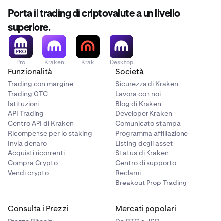
Porta il trading di criptovalute a un livello
Soluzione
:
esegui il cambio dei saldi
con la valuta che
desideri prelevare.
superiore.
Pro
Kraken
Krak
Desktop
Funzionalità
Società
Trading con margine
Sicurezza di Kraken
Trading OTC
Lavora con noi
Istituzioni
Blog di Kraken
API Trading
Developer Kraken
Centro API di Kraken
Comunicato stampa
Ricompense per lo staking
Programma affiliazione
Invia denaro
Listing degli asset
Acquisti ricorrenti
Status di Kraken
Compra Crypto
Centro di supporto
Vendi crypto
Reclami
Breakout Prop Trading
Consulta i Prezzi
Mercati popolari