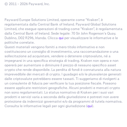
© 2011 - 2026 Payward, Inc.
Payward Europe Solutions Limited, operante come "Kraken", è
regolamentata dalla Central Bank of Ireland. Payward Global Solutions
Limited, che esegue operazioni di trading come "Kraken", è regolamentata
dalla Central Bank of Ireland. Sede legale: 70 Sir John Rogerson’s Quay,
Dublino, D02 R296, Irlanda. Clicca
qui
per visualizzare le informative e le
politiche correlate.
Questi materiali vengono forniti a mero titolo informativo e non
costituiscono un consiglio di investimento, una raccomandazione o una
sollecitazione ad acquistare, vendere o detenere criptovalute, né a
impegnarsi in una specifica strategia di trading. Kraken non opera e non
opererà per aumentare o diminuire il prezzo di nessuno specifico asset
crypto che rende disponibile. La perdita di fondi è connaturata alla natura
imprevedibile dei mercati di crypto. I guadagni e/o le plusvalenze generati
dalle criptovalute potrebbero essere tassati. Ti suggeriamo di rivolgerti a
un consulente di fiducia per verificare la tua posizione fiscale. Possono
essere applicate restrizioni geografiche. Alcuni prodotti e mercati crypto
non sono regolamentati. Lo status normativo di Kraken per i suoi vari
prodotti e servizi varia a seconda della giurisdizione e potresti non avere
protezione da indennizzi governativi e/o da programmi di tutela normativa.
Consulta le informative legali per ogni giurisdizione (
qui
).