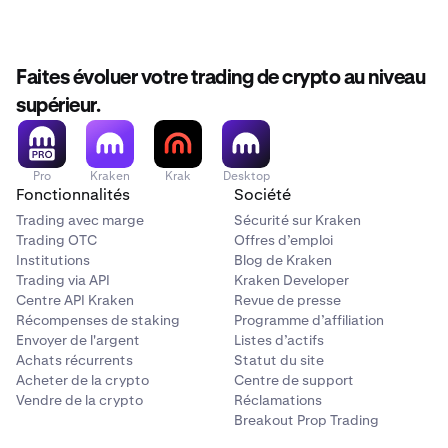
pour éviter les retards.
téléchargé, le
numéro de compte de courtage
est
affiché dans la section supérieure droite du formulaire,
au-dessus ou près de l'
ID du document
.
Faites évoluer votre trading de crypto au niveau
supérieur.
Pro
Kraken
Krak
Desktop
Fonctionnalités
Société
Trading avec marge
Sécurité sur Kraken
Trading OTC
Offres d’emploi
Institutions
Blog de Kraken
Trading via API
Kraken Developer
Centre API Kraken
Revue de presse
Récompenses de staking
Programme d’affiliation
Envoyer de l'argent
Listes d’actifs
Achats récurrents
Statut du site
Acheter de la crypto
Centre de support
Vendre de la crypto
Réclamations
Breakout Prop Trading