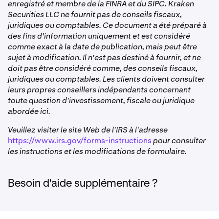
enregistré et membre de la FINRA et du SIPC. Kraken
Votre ID de document
, qui apparaît dans le coin
2
Sur Kraken Pro web
Securities LLC ne fournit pas de conseils fiscaux,
supérieur droit de votre Formulaire 1099.
Importation fiscale TurboTax :
TurboTax utilise votre
1
Cliquez sur l'icône de votre profil dans le coin
juridiques ou comptables. Ce document a été préparé à
numéro de compte ainsi que votre ID de document
supérieur droit de l'écran.
des fins d'information uniquement et est considéré
TurboTax vous demandera les deux lors de la sélection
pour importer automatiquement vos informations
comme exact à la date de publication, mais peut être
de
Kraken Securities LLC
comme institution financière
Sélectionnez Paramètres.
fiscales du formulaire 1099. Sans ces identifiants,
sujet à modification. Il n'est pas destiné à fournir, et ne
pendant le processus d'importation.
TurboTax ne peut pas récupérer vos formulaires
Dans la section Détails du compte, vous verrez votre
doit pas être considéré comme, des conseils fiscaux,
fiscaux auprès de Kraken Securities LLC.
numéro de compte Kraken Securities.
juridiques ou comptables. Les clients doivent consulter
leurs propres conseillers indépendants concernant
Transferts ACAT (transfert hors de Kraken) :
Si vous
2
toute question d'investissement, fiscale ou juridique
choisissez de transférer vos titres vers un autre
Sur Kraken web
abordée ici.
courtier via le
client automatisé.
Cliquez sur l'icône de votre profil dans le coin
supérieur droit de l'écran.
Veuillez visiter le site Web de l'IRS à l'adresse
Service de transfert de compte (ACATS) :
https://www.irs.gov/forms-instructions
pour consulter
Sélectionnez Compte.
Le
courtier destinataire
exigera votre
numéro de
les instructions et les modifications de formulaire.
Sur la page Informations personnelles qui apparaît
compte Kraken Securities
pour initier le transfert.
ensuite, votre numéro de compte Kraken Securities
Ce numéro identifie de manière unique votre compte
sera affiché
Besoin d'aide supplémentaire ?
de courtage pour le mouvement d'actifs.
Directement sur votre formulaire 1099
Assurez-vous que le numéro est fourni avec précision
Lorsque vous consultez votre formulaire 1099