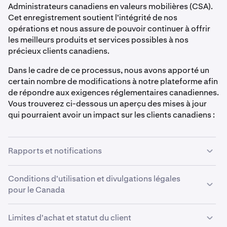
Administrateurs canadiens en valeurs mobilières (CSA).
Cet enregistrement soutient l'intégrité de nos
opérations et nous assure de pouvoir continuer à offrir
les meilleurs produits et services possibles à nos
précieux clients canadiens.
Dans le cadre de ce processus, nous avons apporté un
certain nombre de modifications à notre plateforme afin
de répondre aux exigences réglementaires canadiennes.
Vous trouverez ci-dessous un aperçu des mises à jour
qui pourraient avoir un impact sur les clients canadiens :
Rapports et notifications
Les clients canadiens recevront des relevés de compte
Conditions d'utilisation et divulgations légales
mensuels. Chaque mois, les clients recevront un relevé
pour le Canada
couvrant l'activité du mois précédent.
Nous avons des Conditions d'utilisation distinctes pour
Kraken enverra également des e-mails aux clients qui
Limites d'achat et statut du client
les clients canadiens, ainsi qu'un certain nombre de