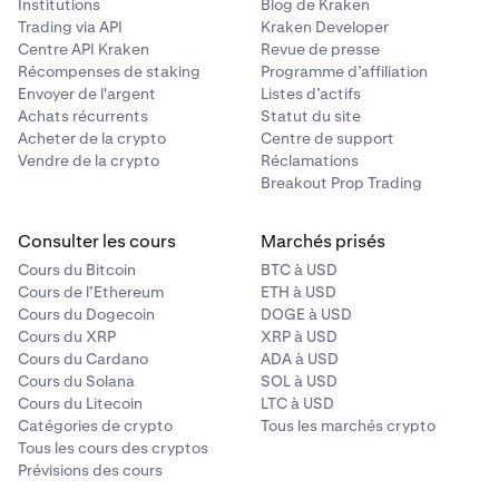
Institutions
Blog de Kraken
•
Tous les autres clients seront limités à un montant
Trading via API
Kraken Developer
d'achat net de 30 000 $ CA sur une période glissante
Centre API Kraken
Revue de presse
de 12 mois.
Récompenses de staking
Programme d’affiliation
Envoyer de l'argent
Listes d’actifs
Achats récurrents
Statut du site
Acheter de la crypto
Centre de support
Pour en savoir plus sur les limites d'achat net et voir des
Vendre de la crypto
Réclamations
exemples de leur fonctionnement, veuillez consulter cet
Breakout Prop Trading
article d'assistance.
Pour comprendre les critères d'éligibilité pour Client
Consulter les cours
Marchés prisés
autorisé, Investisseur accrédité et Investisseur éligible,
Cours du Bitcoin
BTC à USD
veuillez consulter cet
article d'assistance
.
Cours de l’Ethereum
ETH à USD
Cours du Dogecoin
DOGE à USD
Cours du XRP
XRP à USD
Cours du Cardano
ADA à USD
Cours du Solana
SOL à USD
Cours du Litecoin
LTC à USD
Catégories de crypto
Tous les marchés crypto
Tous les cours des cryptos
Prévisions des cours