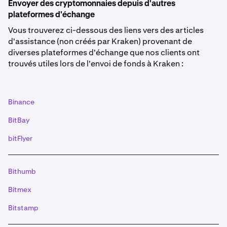
Envoyer des cryptomonnaies depuis d'autres
*Pour certaines cryptomonnaies, vous devrez
plateformes d'échange
inclure plus de détails que la simple adresse :
- Les
Vous trouverez ci-dessous des liens vers des articles
dépôts Ripple (XRP) nécessitent un «
tag de
d'assistance (non créés par Kraken) provenant de
destination
»- Les dépôts Lumens (XLM) nécessitent
diverses plateformes d'échange que nos clients ont
un «
mémo
» si vous n'utilisez pas d'adresse muxée-
trouvés utiles lors de l'envoi de fonds à Kraken :
Les dépôts Stacks (STX) nécessitent un «
mémo
»-
Les dépôts EOS nécessitent un «
mémo
»
Alternativement, vous pouvez également utiliser le «
code QR » fourni.
IMPORTANT : Si vous utilisez le
Binance
code QR pour XRP et XLM, assurez-vous que le
tag/mémo est inclus. Pour EOS, le mémo devra être
BitBay
saisi manuellement.
bitFlyer
Une fois que vous avez initié une transaction valide
5
depuis votre portefeuille, le dépôt sera crédité sur
votre compte lorsque le nombre minimum de
Bithumb
confirmations requis aura été atteint.
Bitmex
Bitstamp