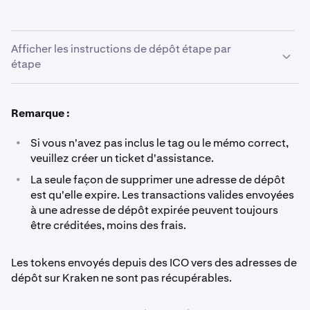
Afficher les instructions de dépôt étape par
étape
Connectez-vous à votre compte Kraken et accédez
1
Remarque :
à Portefeuille.
•
Si vous n'avez pas inclus le tag ou le mémo correct,
Cliquez sur le bouton Déposer.
2
veuillez créer un ticket d'assistance.
•
La seule façon de supprimer une adresse de dépôt
Recherchez la devise que vous souhaitez déposer et
3
est qu'elle expire. Les transactions valides envoyées
cliquez dessus.
à une adresse de dépôt expirée peuvent toujours
être créditées, moins des frais.
Cliquez sur l'icône de copie et collez l'adresse (et, le
4
cas échéant, d'autres détails*) dans le portefeuille à
Les tokens envoyés depuis des ICO vers des adresses de
partir duquel les fonds seront envoyés. Ne saisissez
dépôt sur Kraken ne sont pas récupérables.
pas l'adresse manuellement.