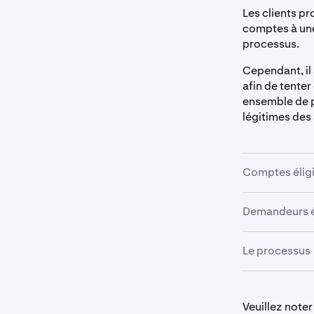
Les clients pr
comptes à une
processus.
Cependant, il
afin de tente
ensemble de p
légitimes des 
Comptes élig
Actuellement,
Demandeurs é
vérifiés Pro.
Pour des rais
Si vous avez 
Le processus
d'un auditeur
solde pour vo
Nous n'assist
Veuillez ouvri
•
compte ou d'u
Un access
Veuillez note
audité et 