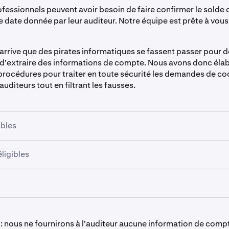
ofessionnels peuvent avoir besoin de faire confirmer le solde 
 date donnée par leur auditeur. Notre équipe est prête à vous
 arrive que des pirates informatiques se fassent passer pour d
r d'extraire des informations de compte. Nous avons donc éla
rocédures pour traiter en toute sécurité les demandes de c
auditeurs tout en filtrant les fausses.
ibles
 nous ne pouvons coopérer aux demandes d'audit que pour le
ligibles
ons de sécurité, nous n'acceptons pas les demandes provena
un compte Intermédiaire et que vous avez besoin d'une confir
, même si l'auditeur présente des documents du client approuv
tre autorité fiscale ou votre banque, nous pourrons peut-être 
erons qu'aux demandes d'audit provenant directement du titu
r un ticket d'assistance détaillant votre demande
ici
.
n accesseur autorisé du compte.
eur autorisé doit se connecter au Centre d'assistance à part
r : nous ne fournirons à l'auditeur aucune information de comp
créer un ticket d'assistance en utilisant le formulaire général 