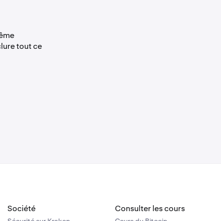
(Nous
même
lure tout ce
e lettre
ent au client
Société
Consulter les cours