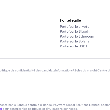
Portefeuille
Portefeuille crypto
Portefeuille Bitcoin
Portefeuille Ethereum
Portefeuille Solana
Portefeuille USDT
olitique de confidentialité des candidats
Informations
Règles du marché
Centre d
enté par la Banque centrale d’Irlande. Payward Global Solutions Limited, opéran
ci
pour consulter les politiques et divulgations connexes.