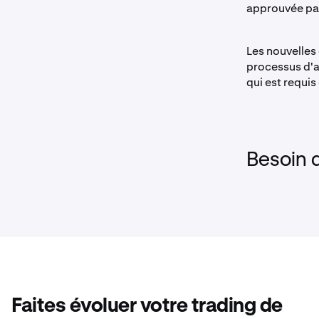
approuvée par
demander l
communiqu
n'accepto
Les nouvelles
•
Nous dema
processus d'ap
qui est requis
- Une phot
- Les info
- Les coo
Besoin 
•
Après véri
confirman
par e-mail
Faites évoluer votre trading de