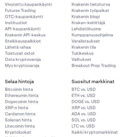
Vivutettu kaupankäynti
Krakenin tietoturva
Futures Trading
Krakenin työpaikat
OTC-kaupankäynti
Krakenin blogi
Instituutiot
Kraken-kehittäjä
API-kaupankäynti
Lehdistöhuone
Krakenin API-keskus
Kumppanuusohjelma
Steikkauspalkkiot
Varalistaukset
Lähetä rahaa
Krakenin tila
Toistuvat ostot
Tukikeskus
Osta kryptovaroja
Valitukset
Myy kryptovaroja
Breakout Prop Trading
Selaa hintoja
Suositut markkinat
Bitcoinin hinta
BTC vs. USD
Ethereumin hinta
ETH vs. USD
Dogecoinin hinta
DOGE vs. USD
XRP:n hinta
XRP vs. USD
Cardanon hinta
ADA vs. USD
Solanan hinta
SOL vs. USD
Litecoinin hinta
LTC vs. USD
Kryptoluokat
Kaikki kryptomarkkinat