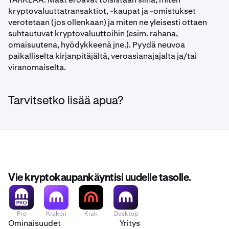
kryptovaluuttatransaktiot, -kaupat ja -omistukset
verotetaan (jos ollenkaan) ja miten ne yleisesti ottaen
suhtautuvat kryptovaluuttoihin (esim. rahana,
omaisuutena, hyödykkeenä jne.). Pyydä neuvoa
paikalliselta kirjanpitäjältä, veroasianajajalta ja/tai
viranomaiselta.
Tarvitsetko lisää apua?
Vie kryptokaupankäyntisi uudelle tasolle.
Pro
Kraken
Krak
Desktop
Ominaisuudet
Yritys