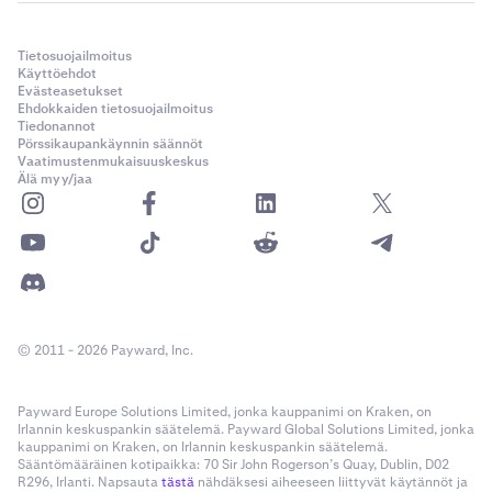
Tietosuojailmoitus
Käyttöehdot
Evästeasetukset
Ehdokkaiden tietosuojailmoitus
Tiedonannot
Pörssikaupankäynnin säännöt
Vaatimustenmukaisuuskeskus
Älä myy/jaa
© 2011 - 2026 Payward, Inc.
Payward Europe Solutions Limited, jonka kauppanimi on Kraken, on
Irlannin keskuspankin säätelemä. Payward Global Solutions Limited, jonka
kauppanimi on Kraken, on Irlannin keskuspankin säätelemä.
Sääntömääräinen kotipaikka: 70 Sir John Rogerson’s Quay, Dublin, D02
R296, Irlanti. Napsauta
tästä
nähdäksesi aiheeseen liittyvät käytännöt ja