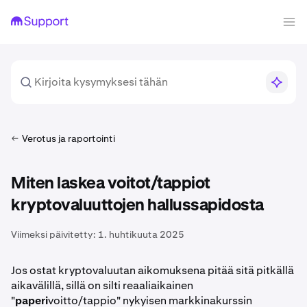
Verotus ja raportointi
Miten laskea voitot/tappiot
kryptovaluuttojen hallussapidosta
Viimeksi päivitetty:
1. huhtikuuta 2025
Jos ostat kryptovaluutan aikomuksena pitää sitä pitkällä
aikavälillä, sillä on silti reaaliaikainen
"
paperi
voitto/tappio" nykyisen markkinakurssin