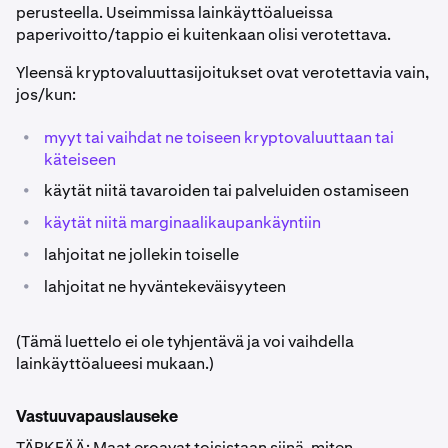
perusteella. Useimmissa lainkäyttöalueissa
paperivoitto/tappio ei kuitenkaan olisi verotettava.
Yleensä kryptovaluuttasijoitukset ovat verotettavia vain,
jos/kun:
•
myyt tai vaihdat ne toiseen kryptovaluuttaan tai
käteiseen
•
käytät niitä tavaroiden tai palveluiden ostamiseen
•
käytät niitä marginaalikaupankäyntiin
•
lahjoitat ne jollekin toiselle
•
lahjoitat ne hyväntekeväisyyteen
(Tämä luettelo ei ole tyhjentävä ja voi vaihdella
lainkäyttöalueesi mukaan.)
Vastuuvapauslauseke
TÄRKEÄÄ: Maat eroavat toisistaan siinä, miten