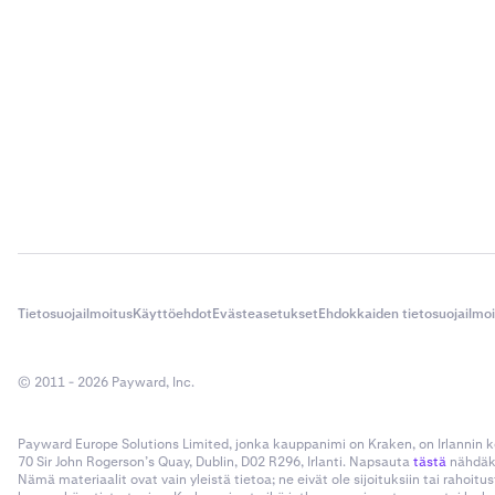
Tietosuojailmoitus
Käyttöehdot
Evästeasetukset
Ehdokkaiden tietosuojailmo
© 2011 - 2026 Payward, Inc.
Payward Europe Solutions Limited, jonka kauppanimi on Kraken, on Irlannin
70 Sir John Rogerson’s Quay, Dublin, D02 R296, Irlanti. Napsauta
tästä
nähdäks
Nämä materiaalit ovat vain yleistä tietoa; ne eivät ole sijoituksiin tai rahoi