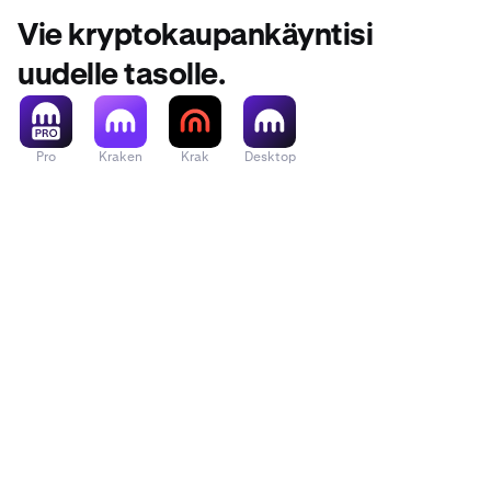
Vie kryptokaupankäyntisi
uudelle tasolle.
Pro
Kraken
Krak
Desktop