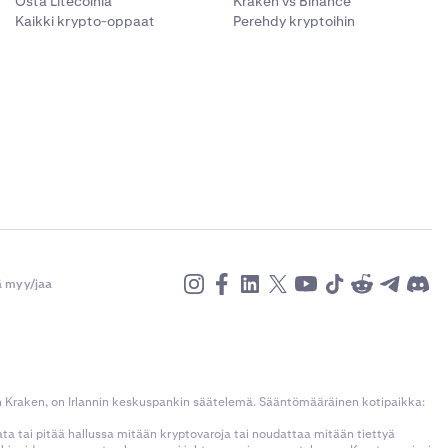
Osta Litecoinia
Kraken vs Binance
Kaikki krypto-oppaat
Perehdy kryptoihin
ä myy/jaa
n Kraken, on Irlannin keskuspankin säätelemä. Sääntömääräinen kotipaikka:
kata tai pitää hallussa mitään kryptovaroja tai noudattaa mitään tiettyä