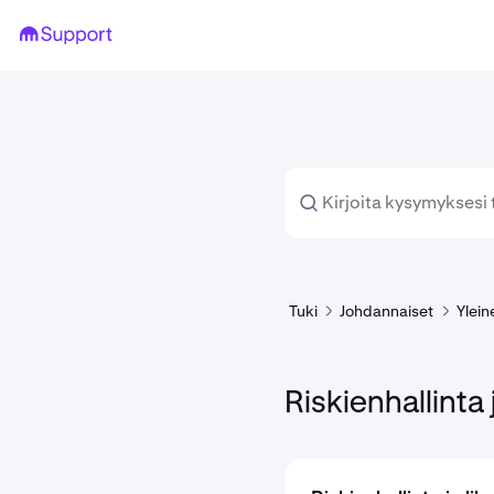
Tuki
Johdannaiset
Ylein
Riskienhallinta j