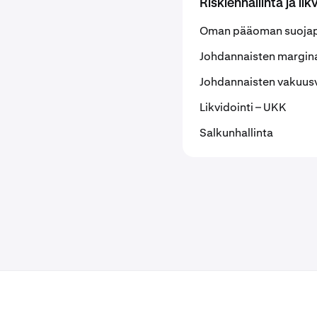
Riskienhallinta ja lik
Oman pääoman suojap
Johdannaisten margina
Johdannaisten vakuus
Likvidointi – UKK
Salkunhallinta