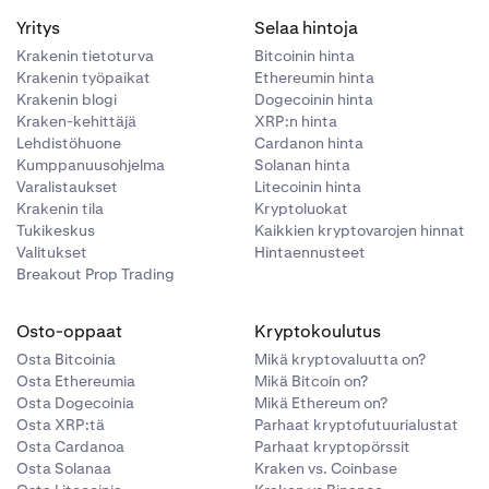
Yritys
Selaa hintoja
Krakenin tietoturva
Bitcoinin hinta
Krakenin työpaikat
Ethereumin hinta
Krakenin blogi
Dogecoinin hinta
Kraken-kehittäjä
XRP:n hinta
Lehdistöhuone
Cardanon hinta
Kumppanuusohjelma
Solanan hinta
Varalistaukset
Litecoinin hinta
Krakenin tila
Kryptoluokat
Tukikeskus
Kaikkien kryptovarojen hinnat
Valitukset
Hintaennusteet
Breakout Prop Trading
Osto-oppaat
Kryptokoulutus
Osta Bitcoinia
Mikä kryptovaluutta on?
Osta Ethereumia
Mikä Bitcoin on?
Osta Dogecoinia
Mikä Ethereum on?
Osta XRP:tä
Parhaat kryptofutuurialustat
Osta Cardanoa
Parhaat kryptopörssit
Osta Solanaa
Kraken vs. Coinbase