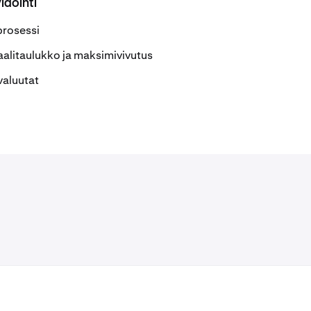
vidointi
rosessi
alitaulukko ja maksimivivutus
valuutat