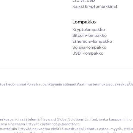
LTC vs. USD
Kaikki kryptomarkkinat
Lompakko
Kryptolompakko
Bitcoin-lompakko
Ethereum-lompakko
Solana-lompakko
USDT-lompakko
itus
Tiedonannot
Pörssikaupankäynnin säännöt
Vaatimustenmukaisuuskeskus
Äl
 keskuspankin säätelemä. Payward Global Solutions Limited, jonka kauppanimi o
esi aiheeseen liittyvät käytännöt ja tiedotteet.
tustuotteisiin liittyvää neuvontaa eivätkä suositus tai kehotus ostaa, myydä, stei