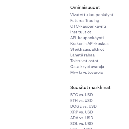
Ominaisuudet
Vivutettu kaupankäynti
Futures Trading
OTC-kaupankäynti
Instituutiot
API-kaupankäynti
Krakenin API-keskus
Steikkauspalkkiot
Lähetä rahaa
Toistuvat ostot
Osta kryptovaroja
Myy kryptovaroja
Suositut markkinat
BTC vs. USD
ETH vs. USD
DOGE vs. USD
XRP vs. USD
ADA vs. USD
SOL vs. USD