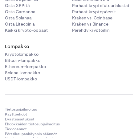
Osta XRP:tä
Parhaat kryptofutuurialustat
Osta Cardanoa
Parhaat kryptopörssit
Osta Solanaa
Kraken vs. Coinbase
Osta Litecoinia
Kraken vs Binance
Kaikki krypto-oppaat
Perehdy kryptoihin
Lompakko
Kryptolompakko
Bitcoin-lompakko
Ethereum-lompakko
Solana-lompakko
USDT-lompakko
Tietosuojailmoitus
Käyttöehdot
Evästeasetukset
Ehdokkaiden tietosuojailmoitus
Tiedonannot
Pörssikaupankäynnin säännöt