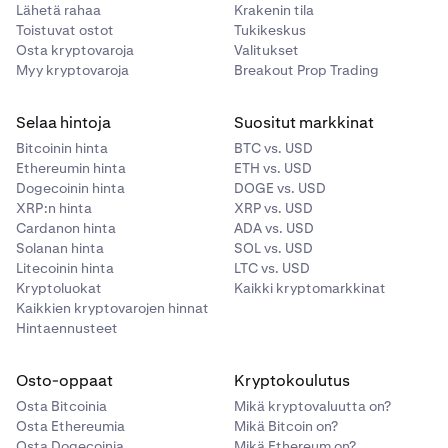
Lähetä rahaa
Krakenin tila
Toistuvat ostot
Tukikeskus
Osta kryptovaroja
Valitukset
Myy kryptovaroja
Breakout Prop Trading
Selaa hintoja
Suositut markkinat
Bitcoinin hinta
BTC vs. USD
Ethereumin hinta
ETH vs. USD
Dogecoinin hinta
DOGE vs. USD
XRP:n hinta
XRP vs. USD
Cardanon hinta
ADA vs. USD
Solanan hinta
SOL vs. USD
Litecoinin hinta
LTC vs. USD
Kryptoluokat
Kaikki kryptomarkkinat
Kaikkien kryptovarojen hinnat
Hintaennusteet
Osto-oppaat
Kryptokoulutus
Osta Bitcoinia
Mikä kryptovaluutta on?
Osta Ethereumia
Mikä Bitcoin on?
Osta Dogecoinia
Mikä Ethereum on?