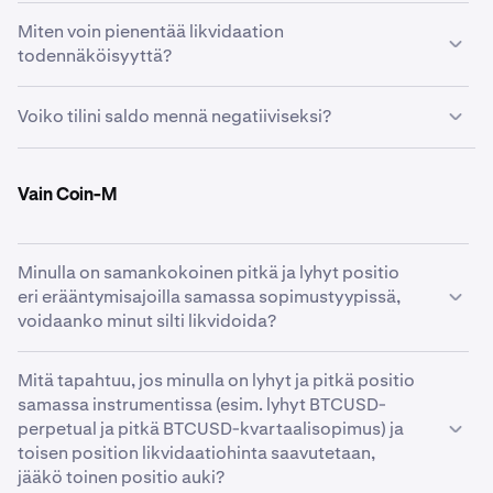
hintaa, jonka saavuttaminen johtaisi portfolion arvon
Kraken Derivatives ei tarjoa margin calleja tai
Miten voin pienentää likvidaation
laskemiseen ylläpitomarginaalitason alapuolelle.
varoituksia. Kun likvidaatiokynnys täyttyy, kyseiset
todennäköisyyttä?
positiot likvidoidaan. Kauppiaiden on tärkeää seurata
Multi-M-sopimusten osalta sopimuksen arvioitu
tilejään asianmukaisesti.
Voit pienentää likvidaation mahdollisuutta vähentämällä
likvidaatiohinta monivaluuttamarginaalilompakossa
Voiko tilini saldo mennä negatiiviseksi?
positioidesi todellista vipuvaikutusta. Tämä voidaan
edustaa mark-hintaa, jonka saavuttaminen johtaisi
tehdä lisäämällä varoja avointen positioiden
marginaalin Equityn laskemiseen
Ei,
Equity Protection Process
on suunniteltu estämään
marginaalilompakkoon tai pienentämällä positioiden
ylläpitomarginaalitason alapuolelle.
tilisi saldon muuttuminen negatiiviseksi likvidaation
Vain Coin-M
kokoa.
seurauksena.
Minulla on samankokoinen pitkä ja lyhyt positio
eri erääntymisajoilla samassa sopimustyypissä,
voidaanko minut silti likvidoida?
Kyllä, saman sopimustyypin eri sopimusten mark-hinnat
Mitä tapahtuu, jos minulla on lyhyt ja pitkä positio
voivat vaihdella, mikä voi johtaa tappioon yhdessä
samassa instrumentissa (esim. lyhyt BTCUSD-
sopimuksessa, jota toisen sopimuksen vastaava voitto ei
perpetual ja pitkä BTCUSD-kvartaalisopimus) ja
kata. Tämä voi johtaa mahdolliseen likvidaatioon, jos
toisen position likvidaatiohinta saavutetaan,
yhden sopimuksen tappio laskee portfolion arvon
jääkö toinen positio auki?
ylläpitomarginaalin alapuolelle.