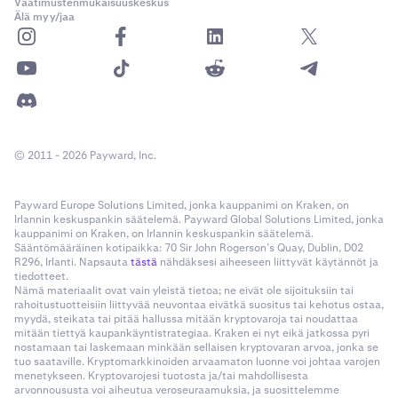
Vaatimustenmukaisuuskeskus
Älä myy/jaa
© 2011 - 2026 Payward, Inc.
Payward Europe Solutions Limited, jonka kauppanimi on Kraken, on
Irlannin keskuspankin säätelemä. Payward Global Solutions Limited, jonka
kauppanimi on Kraken, on Irlannin keskuspankin säätelemä.
Sääntömääräinen kotipaikka: 70 Sir John Rogerson’s Quay, Dublin, D02
R296, Irlanti. Napsauta
tästä
nähdäksesi aiheeseen liittyvät käytännöt ja
tiedotteet.
Nämä materiaalit ovat vain yleistä tietoa; ne eivät ole sijoituksiin tai
rahoitustuotteisiin liittyvää neuvontaa eivätkä suositus tai kehotus ostaa,
myydä, steikata tai pitää hallussa mitään kryptovaroja tai noudattaa
mitään tiettyä kaupankäyntistrategiaa. Kraken ei nyt eikä jatkossa pyri
nostamaan tai laskemaan minkään sellaisen kryptovaran arvoa, jonka se
tuo saataville. Kryptomarkkinoiden arvaamaton luonne voi johtaa varojen
menetykseen. Kryptovarojesi tuotosta ja/tai mahdollisesta
arvonnoususta voi aiheutua veroseuraamuksia, ja suosittelemme