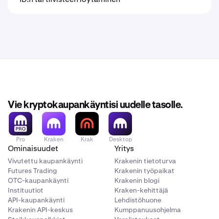
Vie kryptokaupankäyntisi uudelle tasolle.
Pro
Kraken
Krak
Desktop
Ominaisuudet
Yritys
Vivutettu kaupankäynti
Krakenin tietoturva
Futures Trading
Krakenin työpaikat
OTC-kaupankäynti
Krakenin blogi
Instituutiot
Kraken-kehittäjä
API-kaupankäynti
Lehdistöhuone
Krakenin API-keskus
Kumppanuusohjelma