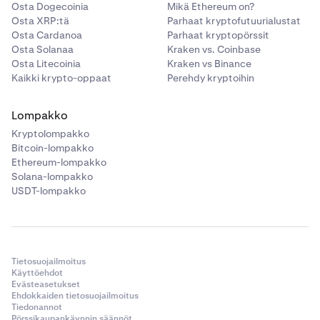
Osta Dogecoinia
Mikä Ethereum on?
Osta XRP:tä
Parhaat kryptofutuurialustat
Osta Cardanoa
Parhaat kryptopörssit
Osta Solanaa
Kraken vs. Coinbase
Osta Litecoinia
Kraken vs Binance
Kaikki krypto-oppaat
Perehdy kryptoihin
Lompakko
Kryptolompakko
Bitcoin-lompakko
Ethereum-lompakko
Solana-lompakko
USDT-lompakko
Tietosuojailmoitus
Käyttöehdot
Evästeasetukset
Ehdokkaiden tietosuojailmoitus
Tiedonannot
Pörssikaupankäynnin säännöt