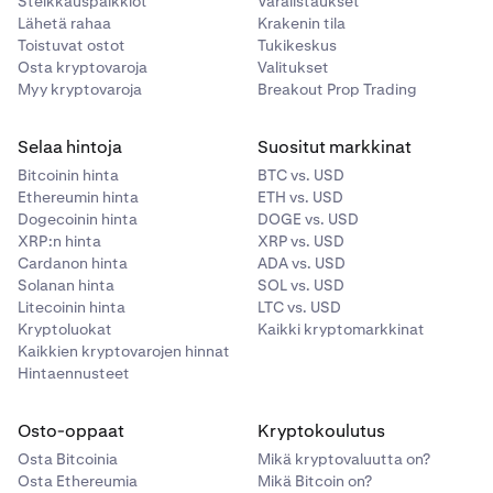
Steikkauspalkkiot
Varalistaukset
Lähetä rahaa
Krakenin tila
Toistuvat ostot
Tukikeskus
Osta kryptovaroja
Valitukset
Myy kryptovaroja
Breakout Prop Trading
Selaa hintoja
Suositut markkinat
Bitcoinin hinta
BTC vs. USD
Ethereumin hinta
ETH vs. USD
Dogecoinin hinta
DOGE vs. USD
XRP:n hinta
XRP vs. USD
Cardanon hinta
ADA vs. USD
Solanan hinta
SOL vs. USD
Litecoinin hinta
LTC vs. USD
Kryptoluokat
Kaikki kryptomarkkinat
Kaikkien kryptovarojen hinnat
Hintaennusteet
Osto-oppaat
Kryptokoulutus
Osta Bitcoinia
Mikä kryptovaluutta on?
Osta Ethereumia
Mikä Bitcoin on?