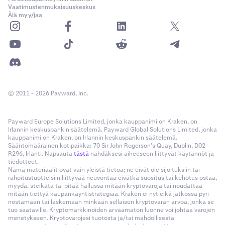
Vaatimustenmukaisuuskeskus
Älä myy/jaa
© 2011 - 2026 Payward, Inc.
Payward Europe Solutions Limited, jonka kauppanimi on Kraken, on
Irlannin keskuspankin säätelemä. Payward Global Solutions Limited, jonka
kauppanimi on Kraken, on Irlannin keskuspankin säätelemä.
Sääntömääräinen kotipaikka: 70 Sir John Rogerson’s Quay, Dublin, D02
R296, Irlanti. Napsauta
tästä
nähdäksesi aiheeseen liittyvät käytännöt ja
tiedotteet.
Nämä materiaalit ovat vain yleistä tietoa; ne eivät ole sijoituksiin tai
rahoitustuotteisiin liittyvää neuvontaa eivätkä suositus tai kehotus ostaa,
myydä, steikata tai pitää hallussa mitään kryptovaroja tai noudattaa
mitään tiettyä kaupankäyntistrategiaa. Kraken ei nyt eikä jatkossa pyri
nostamaan tai laskemaan minkään sellaisen kryptovaran arvoa, jonka se
tuo saataville. Kryptomarkkinoiden arvaamaton luonne voi johtaa varojen
menetykseen. Kryptovarojesi tuotosta ja/tai mahdollisesta