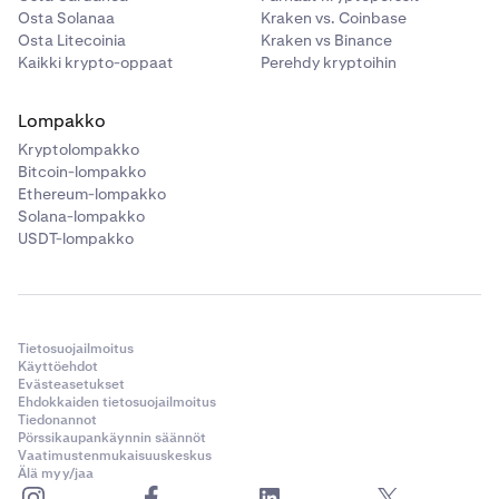
Osta Solanaa
Kraken vs. Coinbase
Osta Litecoinia
Kraken vs Binance
Kaikki krypto-oppaat
Perehdy kryptoihin
Lompakko
Kryptolompakko
Bitcoin-lompakko
Ethereum-lompakko
Solana-lompakko
USDT-lompakko
Tietosuojailmoitus
Käyttöehdot
Evästeasetukset
Ehdokkaiden tietosuojailmoitus
Tiedonannot
Pörssikaupankäynnin säännöt
Vaatimustenmukaisuuskeskus
Älä myy/jaa