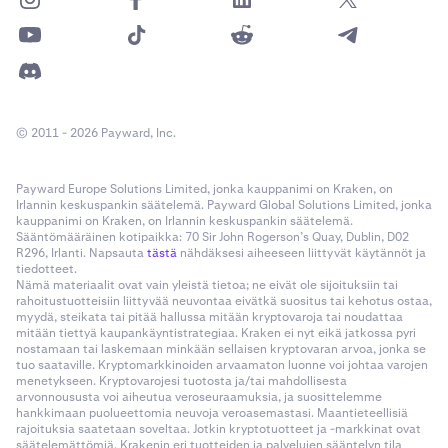
© 2011 - 2026 Payward, Inc.
Payward Europe Solutions Limited, jonka kauppanimi on Kraken, on
Irlannin keskuspankin säätelemä. Payward Global Solutions Limited, jonka
kauppanimi on Kraken, on Irlannin keskuspankin säätelemä.
Sääntömääräinen kotipaikka: 70 Sir John Rogerson’s Quay, Dublin, D02
R296, Irlanti. Napsauta
tästä
nähdäksesi aiheeseen liittyvät käytännöt ja
tiedotteet.
Nämä materiaalit ovat vain yleistä tietoa; ne eivät ole sijoituksiin tai
rahoitustuotteisiin liittyvää neuvontaa eivätkä suositus tai kehotus ostaa,
myydä, steikata tai pitää hallussa mitään kryptovaroja tai noudattaa
mitään tiettyä kaupankäyntistrategiaa. Kraken ei nyt eikä jatkossa pyri
nostamaan tai laskemaan minkään sellaisen kryptovaran arvoa, jonka se
tuo saataville. Kryptomarkkinoiden arvaamaton luonne voi johtaa varojen
menetykseen. Kryptovarojesi tuotosta ja/tai mahdollisesta
arvonnoususta voi aiheutua veroseuraamuksia, ja suosittelemme
hankkimaan puolueettomia neuvoja veroasemastasi. Maantieteellisiä
rajoituksia saatetaan soveltaa. Jotkin kryptotuotteet ja -markkinat ovat
säätelemättömiä. Krakenin eri tuotteiden ja palvelujen sääntelyn tila