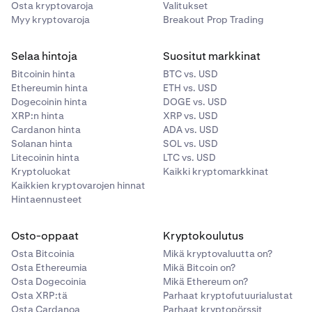
Osta kryptovaroja
Valitukset
Myy kryptovaroja
Breakout Prop Trading
Selaa hintoja
Suositut markkinat
Bitcoinin hinta
BTC vs. USD
Ethereumin hinta
ETH vs. USD
Dogecoinin hinta
DOGE vs. USD
XRP:n hinta
XRP vs. USD
Cardanon hinta
ADA vs. USD
Solanan hinta
SOL vs. USD
Litecoinin hinta
LTC vs. USD
Kryptoluokat
Kaikki kryptomarkkinat
Kaikkien kryptovarojen hinnat
Hintaennusteet
Osto-oppaat
Kryptokoulutus
Osta Bitcoinia
Mikä kryptovaluutta on?
Osta Ethereumia
Mikä Bitcoin on?
Osta Dogecoinia
Mikä Ethereum on?
Osta XRP:tä
Parhaat kryptofutuurialustat
Osta Cardanoa
Parhaat kryptopörssit