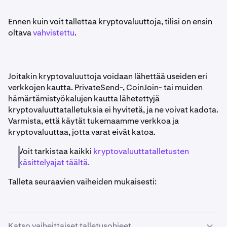
Ennen kuin voit tallettaa kryptovaluuttoja, tilisi on ensin
oltava
vahvistettu
.
Joitakin kryptovaluuttoja voidaan lähettää useiden eri
verkkojen kautta. PrivateSend-, CoinJoin- tai muiden
hämärtämistyökalujen kautta lähetettyjä
kryptovaluuttatalletuksia ei hyvitetä, ja ne voivat kadota.
Varmista, että käytät tukemaamme verkkoa ja
kryptovaluuttaa, jotta varat eivät katoa.
Voit tarkistaa kaikki
kryptovaluuttatalletusten
käsittelyajat täältä.
Talleta seuraavien vaiheiden mukaisesti:
Katso vaiheittaiset talletusohjeet