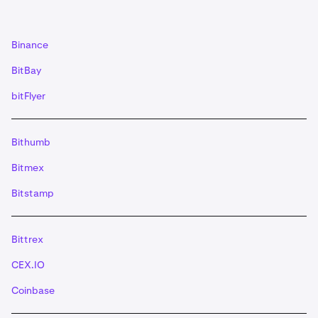
EOS-talletukset vaativat '
muistion
' (memo).
Vaihtoehtoisesti voit käyttää myös annettua ‘QR-
koodia’.
TÄRKEÄÄ: Jos käytät QR-koodia XRP- ja
Binance
XLM-talletuksiin, varmista, että tunniste/muistio
on mukana. EOS-talletuksissa muistio on
BitBay
kirjoitettava manuaalisesti.
bitFlyer
Kun olet tehnyt kelvollisen siirron lompakostasi,
5
talletus hyvitetään tilillesi, kun vaadittu
vähimmäismäärä vahvistuksia on saavutettu.
Bithumb
Bitmex
Bitstamp
Bittrex
CEX.IO
Coinbase