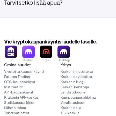
Tarvitsetko lisää apua?
Vie kryptokaupankäyntisi uudelle tasolle.
Pro
Kraken
Krak
Desktop
Ominaisuudet
Yritys
Vivutettu kaupankäynti
Krakenin tietoturva
Futures Trading
Krakenin työpaikat
OTC-kaupankäynti
Krakenin blogi
Instituutiot
Kraken-kehittäjä
API-kaupankäynti
Lehdistöhuone
Krakenin API-keskus
Kumppanuusohjelma
Steikkauspalkkiot
Varalistaukset
Lähetä rahaa
Krakenin tila
Toistuvat ostot
Tukikeskus