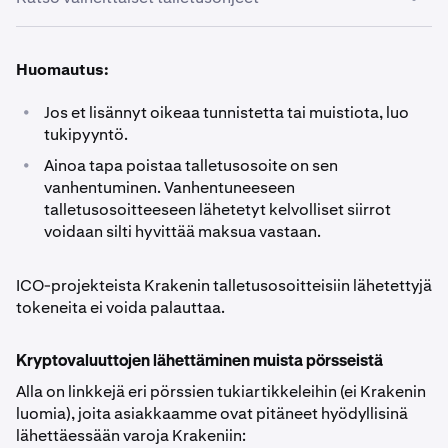
Kirjaudu sisään Kraken-tilillesi ja siirry kohtaan
1
Huomautus:
Portfolio.
•
Jos et lisännyt oikeaa tunnistetta tai muistiota, luo
Napsauta Talleta-painiketta.
2
tukipyyntö.
•
Ainoa tapa poistaa talletusosoite on sen
Etsi valuutta, jonka haluat tallettaa, ja napsauta sitä.
3
vanhentuminen. Vanhentuneeseen
talletusosoitteeseen lähetetyt kelvolliset siirrot
Napsauta kopiointikuvaketta ja liitä osoite (ja
4
voidaan silti hyvittää maksua vastaan.
tarvittaessa muut tiedot*) lompakkoon, josta varat
lähetetään. Älä kirjoita osoitetta käsin.
ICO-projekteista Krakenin talletusosoitteisiin lähetettyjä
tokeneita ei voida palauttaa.
*Tiettyjen kryptovaluuttojen kohdalla sinun on
annettava osoitteen lisäksi muitakin tietoja:
-
Kryptovaluuttojen lähettäminen muista pörsseistä
Ripple (XRP) -talletukset vaativat ‘
kohdetunnisteen
’
Alla on linkkejä eri pörssien tukiartikkeleihin (ei Krakenin
(destination tag)- Lumens (XLM) -talletukset vaativat
luomia), joita asiakkaamme ovat pitäneet hyödyllisinä
'
muistion
' (memo), jos et käytä muxed-osoitetta-
lähettäessään varoja Krakeniin:
Stacks (STX) -talletukset vaativat
'muistion
' (memo)-