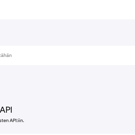
 API
ten API:iin.