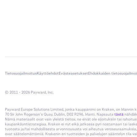
Tietosuojailmoitus
Käyttöehdot
Evästeasetukset
Ehdokkaiden tietosuojailmo
© 2011 - 2026 Payward, Inc.
Payward Europe Solutions Limited, jonka kauppanimi on Kraken, on Irlannin
70 Sir John Rogerson’s Quay, Dublin, D02 R296, Irlanti. Napsauta
tästä
nähdäks
Nämä materiaalit ovat vain yleistä tietoa; ne eivät ole sijoituksiin tai rahoi
kaupankäyntistrategiaa. Kraken ei nyt eikä jatkossa pyri nostamaan tai las
tuotosta ja/tai mahdollisesta arvonnoususta voi aiheutua veroseuraamuksia,
ovat säätelemättömiä. Krakenin eri tuotteiden ja palvelujen sääntelyn tila v