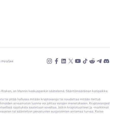
ä myy/jaa
n Kraken, on Irlannin keskuspankin säätelemä. Sääntömääräinen kotipaikka:
kata tai pitää hallussa mitään kryptovaroja tai noudattaa mitään tiettyä
rkkinoiden arvaamaton luonne voi johtaa varojen menetykseen. Kryptovarojesi
llisiä rajoituksia saatetaan soveltaa. Jotkin kryptotuotteet ja -markkinat
korvausten tai sääntelyyn perustuvien suojatoimien antamaa turvaa. Katso