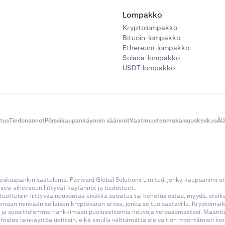
Lompakko
Kryptolompakko
Bitcoin-lompakko
Ethereum-lompakko
Solana-lompakko
USDT-lompakko
itus
Tiedonannot
Pörssikaupankäynnin säännöt
Vaatimustenmukaisuuskeskus
Äl
 keskuspankin säätelemä. Payward Global Solutions Limited, jonka kauppanimi o
esi aiheeseen liittyvät käytännöt ja tiedotteet.
tustuotteisiin liittyvää neuvontaa eivätkä suositus tai kehotus ostaa, myydä, stei
kemaan minkään sellaisen kryptovaran arvoa, jonka se tuo saataville. Kryptoma
 ja suosittelemme hankkimaan puolueettomia neuvoja veroasemastasi. Maantietee
aihtelee lainkäyttöalueittain, eikä sinulla välttämättä ole valtion myöntämien 