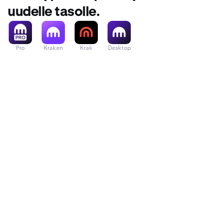
uudelle tasolle.
Pro
Kraken
Krak
Desktop