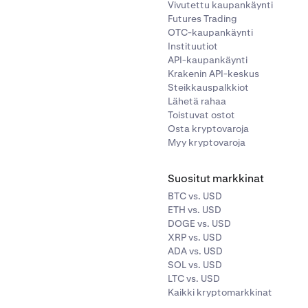
Vivutettu kaupankäynti
Futures Trading
OTC-kaupankäynti
Instituutiot
API-kaupankäynti
Krakenin API-keskus
Steikkauspalkkiot
Lähetä rahaa
Toistuvat ostot
Osta kryptovaroja
Myy kryptovaroja
Suositut markkinat
BTC vs. USD
ETH vs. USD
DOGE vs. USD
XRP vs. USD
ADA vs. USD
SOL vs. USD
LTC vs. USD
Kaikki kryptomarkkinat