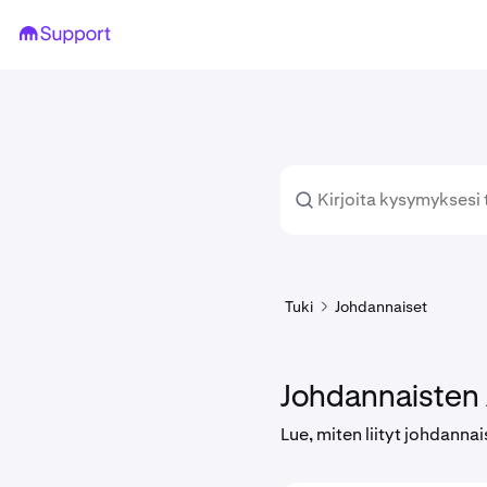
Tuki
Johdannaiset
Johdannaisten
Lue, miten liityt johdannais