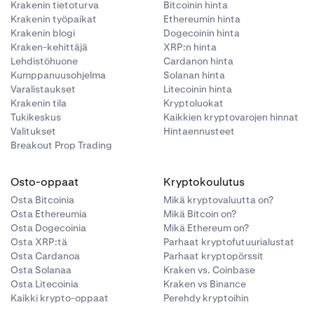
Krakenin tietoturva
Bitcoinin hinta
Krakenin työpaikat
Ethereumin hinta
Krakenin blogi
Dogecoinin hinta
Kraken-kehittäjä
XRP:n hinta
Lehdistöhuone
Cardanon hinta
Kumppanuusohjelma
Solanan hinta
Varalistaukset
Litecoinin hinta
Krakenin tila
Kryptoluokat
Tukikeskus
Kaikkien kryptovarojen hinnat
Valitukset
Hintaennusteet
Breakout Prop Trading
Osto-oppaat
Kryptokoulutus
Osta Bitcoinia
Mikä kryptovaluutta on?
Osta Ethereumia
Mikä Bitcoin on?
Osta Dogecoinia
Mikä Ethereum on?
Osta XRP:tä
Parhaat kryptofutuurialustat
Osta Cardanoa
Parhaat kryptopörssit
Osta Solanaa
Kraken vs. Coinbase
Osta Litecoinia
Kraken vs Binance
Kaikki krypto-oppaat
Perehdy kryptoihin