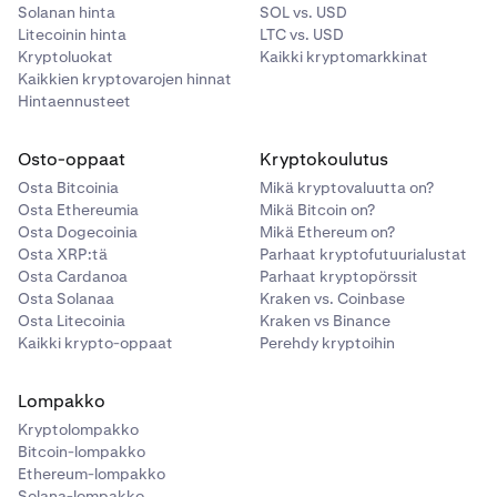
Solanan hinta
SOL vs. USD
Litecoinin hinta
LTC vs. USD
Kryptoluokat
Kaikki kryptomarkkinat
Kaikkien kryptovarojen hinnat
Hintaennusteet
Osto-oppaat
Kryptokoulutus
Osta Bitcoinia
Mikä kryptovaluutta on?
Osta Ethereumia
Mikä Bitcoin on?
Osta Dogecoinia
Mikä Ethereum on?
Osta XRP:tä
Parhaat kryptofutuurialustat
Osta Cardanoa
Parhaat kryptopörssit
Osta Solanaa
Kraken vs. Coinbase
Osta Litecoinia
Kraken vs Binance
Kaikki krypto-oppaat
Perehdy kryptoihin
Lompakko
Kryptolompakko
Bitcoin-lompakko
Ethereum-lompakko
Solana-lompakko