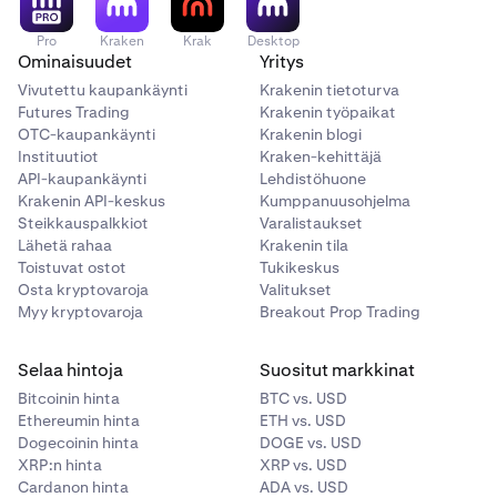
Pro
Kraken
Krak
Desktop
Ominaisuudet
Yritys
Vivutettu kaupankäynti
Krakenin tietoturva
Futures Trading
Krakenin työpaikat
OTC-kaupankäynti
Krakenin blogi
Instituutiot
Kraken-kehittäjä
API-kaupankäynti
Lehdistöhuone
Krakenin API-keskus
Kumppanuusohjelma
Steikkauspalkkiot
Varalistaukset
Lähetä rahaa
Krakenin tila
Toistuvat ostot
Tukikeskus
Osta kryptovaroja
Valitukset
Myy kryptovaroja
Breakout Prop Trading
Selaa hintoja
Suositut markkinat
Bitcoinin hinta
BTC vs. USD
Ethereumin hinta
ETH vs. USD
Dogecoinin hinta
DOGE vs. USD
XRP:n hinta
XRP vs. USD
Cardanon hinta
ADA vs. USD