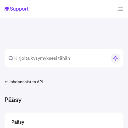
Johdannaisten API
Pääsy
Pääsy