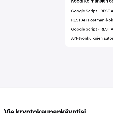
Koodi kolmansien os
Google Script - REST A
REST API Postman-kok
Google Script - REST A
API-työnkulkujen auto
Vie kryptokaupankäyntisi