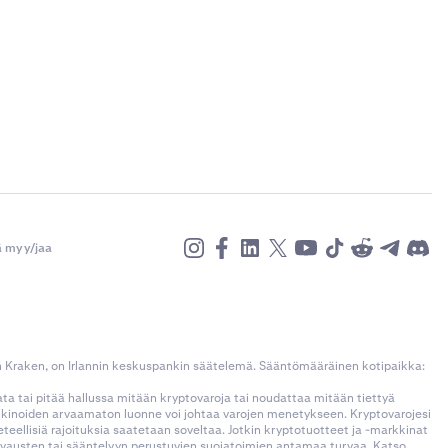
ä myy/jaa
n Kraken, on Irlannin keskuspankin säätelemä. Sääntömääräinen kotipaikka:
kata tai pitää hallussa mitään kryptovaroja tai noudattaa mitään tiettyä
rkkinoiden arvaamaton luonne voi johtaa varojen menetykseen. Kryptovarojesi
llisiä rajoituksia saatetaan soveltaa. Jotkin kryptotuotteet ja -markkinat
korvausten tai sääntelyyn perustuvien suojatoimien antamaa turvaa. Katso