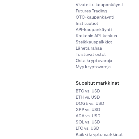
Vivutettu kaupankäynti
Futures Trading
OTC-kaupankäynti
Instituutiot
API-kaupankäynti
Krakenin API-keskus
Steikkauspalkkiot
Lähetä rahaa
Toistuvat ostot
Osta kryptovaroja
Myy kryptovaroja
Suositut markkinat
BTC vs. USD
ETH vs. USD
DOGE vs. USD
XRP vs. USD
ADA vs. USD
SOL vs. USD
LTC vs. USD
Kaikki kryptomarkkinat