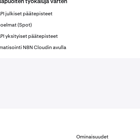
apuolten työkaluja varten
PI julkiset päätepisteet
oelmat (Spot)
PI yksityiset päätepisteet
matisointi N8N Cloudin avulla
Ominaisuudet