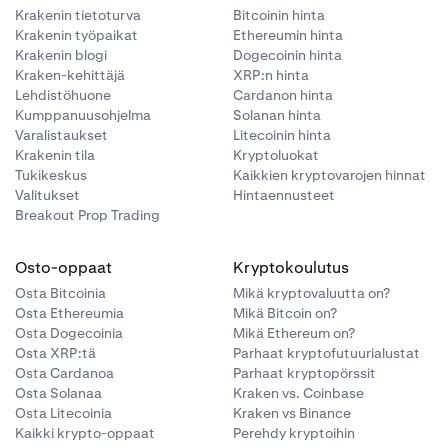
Krakenin tietoturva
Bitcoinin hinta
Krakenin työpaikat
Ethereumin hinta
Krakenin blogi
Dogecoinin hinta
Kraken-kehittäjä
XRP:n hinta
Lehdistöhuone
Cardanon hinta
Kumppanuusohjelma
Solanan hinta
Varalistaukset
Litecoinin hinta
Krakenin tila
Kryptoluokat
Tukikeskus
Kaikkien kryptovarojen hinnat
Valitukset
Hintaennusteet
Breakout Prop Trading
Osto-oppaat
Kryptokoulutus
Osta Bitcoinia
Mikä kryptovaluutta on?
Osta Ethereumia
Mikä Bitcoin on?
Osta Dogecoinia
Mikä Ethereum on?
Osta XRP:tä
Parhaat kryptofutuurialustat
Osta Cardanoa
Parhaat kryptopörssit
Osta Solanaa
Kraken vs. Coinbase
Osta Litecoinia
Kraken vs Binance
Kaikki krypto-oppaat
Perehdy kryptoihin