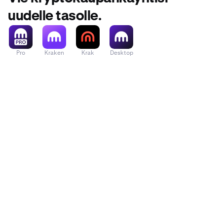
uudelle tasolle.
Pro
Kraken
Krak
Desktop