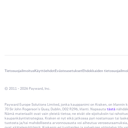
Tietosuojailmoitus
Käyttöehdot
Evästeasetukset
Ehdokkaiden tietosuojailmo
© 2011 - 2026 Payward, Inc.
Payward Europe Solutions Limited, jonka kauppanimi on Kraken, on Irlannin
70 Sir John Rogerson’s Quay, Dublin, D02 R296, Irlanti. Napsauta
tästä
nähdäks
Nämä materiaalit ovat vain yleistä tietoa; ne eivät ole sijoituksiin tai rahoi
kaupankäyntistrategiaa. Kraken ei nyt eikä jatkossa pyri nostamaan tai las
tuotosta ja/tai mahdollisesta arvonnoususta voi aiheutua veroseuraamuksia,
ovat säätelemättömiä. Krakenin eri tuotteiden ja palvelujen sääntelyn tila v