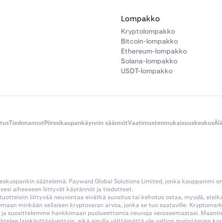
Lompakko
Kryptolompakko
Bitcoin-lompakko
Ethereum-lompakko
Solana-lompakko
USDT-lompakko
itus
Tiedonannot
Pörssikaupankäynnin säännöt
Vaatimustenmukaisuuskeskus
Äl
 keskuspankin säätelemä. Payward Global Solutions Limited, jonka kauppanimi o
esi aiheeseen liittyvät käytännöt ja tiedotteet.
tustuotteisiin liittyvää neuvontaa eivätkä suositus tai kehotus ostaa, myydä, stei
kemaan minkään sellaisen kryptovaran arvoa, jonka se tuo saataville. Kryptoma
 ja suosittelemme hankkimaan puolueettomia neuvoja veroasemastasi. Maantietee
aihtelee lainkäyttöalueittain, eikä sinulla välttämättä ole valtion myöntämien 