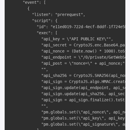
      "event": [

        {

          "listen": "prerequest",

          "script": {

            "id": "e11ed019-722d-4ecf-8ddf-1f724e5b1a
            "exec": [

              "api_key = \"API PUBLIC KEY\"",

              "api_secret = CryptoJS.enc.Base64.pars
              "api_nonce = (Date.now() * 1000).toStri
              "api_endpoint = \"/0/private/GetWebSock
              "api_post = \"nonce=\" + api_nonce;",

              "",

              "api_sha256 = CryptoJS.SHA256(api_nonce
              "api_sign = CryptoJS.algo.HMAC.create(
              "api_sign.update(api_endpoint, api_secr
              "api_sign.update(api_sha256, api_secret
              "api_sign = api_sign.finalize().toStri
              "",

              "pm.globals.set(\"api_nonce\", api_nonc
              "pm.globals.set(\"api_key\", api_key);"
              "pm.globals.set(\"api_signature\", api_