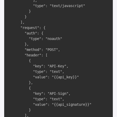
            ],

            "type": "text/javascript"

          }

        }

      ],

      "request": {

        "auth": {

          "type": "noauth"

        },

        "method": "POST",

        "header": [

          {

            "key": "API-Key",

            "type": "text",

            "value": "{{api_key}}"

          },

          {

            "key": "API-Sign",

            "type": "text",

            "value": "{{api_signature}}"

          }

        ],
