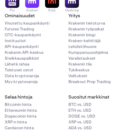
Pro
Kraken
Krak
Desktop
Ominaisuudet
Yritys
Vivutettu kaupankäynti
Krakenin tietoturva
Futures Trading
Krakenin työpaikat
OTC-kaupankäynti
Krakenin blogi
Instituutiot
Kraken-kehittäjä
API-kaupankäynti
Lehdistöhuone
Krakenin API-keskus
Kumppanuusohjelma
Steikkauspalkkiot
Varalistaukset
Lähetä rahaa
Krakenin tila
Toistuvat ostot
Tukikeskus
Osta kryptovaroja
Valitukset
Myy kryptovaroja
Breakout Prop Trading
Selaa hintoja
Suositut markkinat
Bitcoinin hinta
BTC vs. USD
Ethereumin hinta
ETH vs. USD
Dogecoinin hinta
DOGE vs. USD
XRP:n hinta
XRP vs. USD
Cardanon hinta
ADA vs. USD