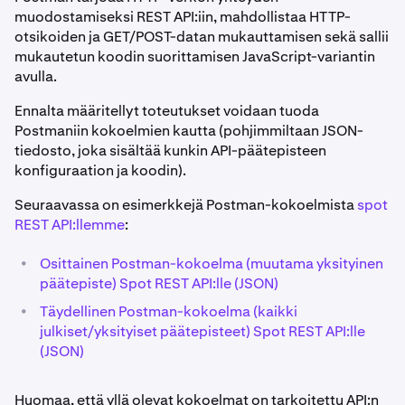
muodostamiseksi REST API:iin, mahdollistaa HTTP-
otsikoiden ja GET/POST-datan mukauttamisen sekä sallii
mukautetun koodin suorittamisen JavaScript-variantin
avulla.
Ennalta määritellyt toteutukset voidaan tuoda
Postmaniin kokoelmien kautta (pohjimmiltaan JSON-
tiedosto, joka sisältää kunkin API-päätepisteen
konfiguraation ja koodin).
Seuraavassa on esimerkkejä Postman-kokoelmista
spot
REST API:llemme
:
•
Osittainen Postman-kokoelma (muutama yksityinen
päätepiste) Spot REST API:lle (JSON)
•
Täydellinen Postman-kokoelma (kaikki
julkiset/yksityiset päätepisteet) Spot REST API:lle
(JSON)
Huomaa, että yllä olevat kokoelmat on tarkoitettu API:n