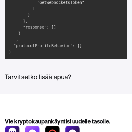
            "GetWebSocketsToken"

          ]

        }

      },

      "response": []

    }

  ],

  "protocolProfileBehavior": {}

}
Tarvitsetko lisää apua?
Vie kryptokaupankäyntisi uudelle tasolle.