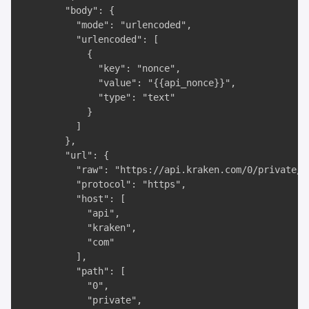
        "body": {

          "mode": "urlencoded",

          "urlencoded": [

            {

              "key": "nonce",

              "value": "{{api_nonce}}",

              "type": "text"

            }

          ]

        },

        "url": {

          "raw": "https://api.kraken.com/0/private/G
          "protocol": "https",

          "host": [

            "api",

            "kraken",

            "com"

          ],

          "path": [

            "0",

            "private",
