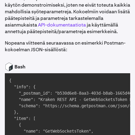
käytön demonstroimiseksi, joten ne eivät toteuta kaikkia
mahdollisia syöteparametreja. Kokoelmiin voidaan lisätä
päätepisteitä ja parametreja tarkastelemalla
asianmukaista
API-dokumentaatiota
ja käyttämällä
annettuja päätepisteitä/parametreja esimerkkeinä.
Nopeana viitteenä seuraavassa on esimerkki Postman-
kokoelman JSON-sisällöstä:
Bash
{

  "info": {

    "_postman_id": "b530d6e8-8aa3-403d-b8ab-1665d4606
    "name": "Kraken REST API - GetWebSocketsToken End
    "schema": "https://schema.getpostman.com/json/co
  },

  "item": [

    {

      "name": "GetWebSocketsToken",
