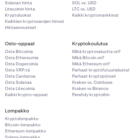
Solanan hinta
SOL vs. USD
Litecoinin hinta
LTC vs. USD
Kryptoluokat
Kaikki kryptomarkkinat
Kaikkien kryptovarojen hinnat
Hintaennusteet
Osto-oppaat
Kryptokoulutus
Osta Bitcoinia
Mikä kryptovaluutta on?
Osta Ethereumia
Mikä Bitcoin on?
Osta Dogecoinia
Mikä Ethereum on?
Osta XRP:tä
Parhaat kryptofutuurialustat
Osta Cardanoa
Parhaat kryptopörssit
Osta Solanaa
Kraken vs. Coinbase
Osta Litecoinia
Kraken vs Binance
Kaikki krypto-oppaat
Perehdy kryptoihin
Lompakko
Kryptolompakko
Bitcoin-lompakko
Ethereum-lompakko
Solana-lompakko