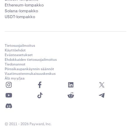
Ethereum-lompakko
Solana-lompakko
USDT-lompakko
Tietosuojailmoitus
Käyttöehdot
Evästeasetukset
Ehdokkaiden tietosuojailmoitus
Sulkemisen jälkeen palaat Krakenin pääsivulle.
Tiedonannot
Pörssikaupankäynnin säännöt
Lompakon saldot eivät enää näy tililläsi.
Vaatimustenmukaisuuskeskus
Älä myy/jaa
© 2011 - 2026 Payward, Inc.