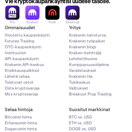
Vie kryptokaupankäyntisi uudelle tasolle.
avaimen katoaminen poistaa pääsyn pysyvästi.
Valitse valintaruutu
vahvistaaksesi, että hyväksyt
riskit ja vastuun yksityisen avaimen suojaamisesta.
Suorita 2FA-vahvistus.
4
Pro
Kraken
Krak
Desktop
Ominaisuudet
Yritys
Napsauta sitten
Paljasta avain ja vie lompakko.
Vivutettu kaupankäynti
Krakenin tietoturva
Futures Trading
Krakenin työpaikat
OTC-kaupankäynti
Krakenin blogi
Instituutiot
Kraken-kehittäjä
API-kaupankäynti
Lehdistöhuone
Krakenin API-keskus
Kumppanuusohjelma
Steikkauspalkkiot
Varalistaukset
Lähetä rahaa
Krakenin tila
Toistuvat ostot
Tukikeskus
Osta kryptovaroja
Valitukset
Myy kryptovaroja
Breakout Prop Trading
Suorita kaksivaiheinen tunnistautuminen (2FA).
8
Selaa hintoja
Suositut markkinat
Bitcoinin hinta
BTC vs. USD
Yksityinen avaimesi näkyy näytöllä. Kirjoita se
9
Ethereumin hinta
ETH vs. USD
muistiin ja säilytä se turvallisessa paikassa. Voit
Dogecoinin hinta
DOGE vs. USD
myös käyttää Kopioi-painiketta kopioidaksesi sen