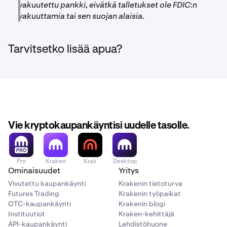
vakuutettu pankki, eivätkä talletukset ole FDIC:n
vakuuttamia tai sen suojan alaisia.
Tarvitsetko lisää apua?
Vie kryptokaupankäyntisi uudelle tasolle.
Pro
Kraken
Krak
Desktop
Ominaisuudet
Yritys
Vivutettu kaupankäynti
Krakenin tietoturva
Futures Trading
Krakenin työpaikat
OTC-kaupankäynti
Krakenin blogi
Instituutiot
Kraken-kehittäjä
API-kaupankäynti
Lehdistöhuone