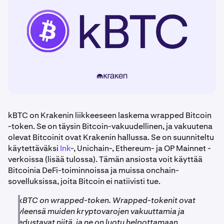
kBTC on Krakenin liikkeeseen laskema wrapped Bitcoin
-token. Se on täysin Bitcoin-vakuudellinen, ja vakuutena
olevat Bitcoinit ovat Krakenin hallussa. Se on suunniteltu
käytettäväksi
Ink
-, Unichain-, Ethereum- ja OP Mainnet -
verkoissa (lisää tulossa). Tämän ansiosta voit käyttää
Bitcoinia DeFi-toiminnoissa ja muissa onchain-
sovelluksissa, joita Bitcoin ei natiivisti tue.
kBTC on wrapped-token. Wrapped-tokenit ovat
yleensä muiden kryptovarojen vakuuttamia ja
edustavat niitä, ja ne on luotu helpottamaan