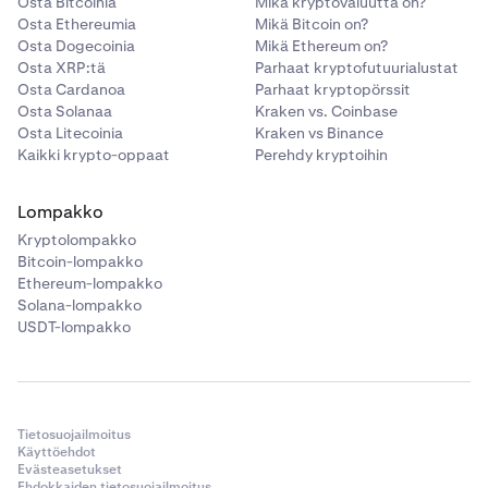
Osta Bitcoinia
Mikä kryptovaluutta on?
Osta Ethereumia
Mikä Bitcoin on?
Osta Dogecoinia
Mikä Ethereum on?
Osta XRP:tä
Parhaat kryptofutuurialustat
Osta Cardanoa
Parhaat kryptopörssit
Osta Solanaa
Kraken vs. Coinbase
Osta Litecoinia
Kraken vs Binance
Kaikki krypto-oppaat
Perehdy kryptoihin
Lompakko
Kryptolompakko
Bitcoin-lompakko
Ethereum-lompakko
Solana-lompakko
USDT-lompakko
Tietosuojailmoitus
Käyttöehdot
Evästeasetukset
Ehdokkaiden tietosuojailmoitus