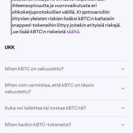
yhteensopivuutta ja vuorovaikutusta eri
lohkoketjuprotokollien välillä. Kryptovaroihin
liittyvien yleisten riskien lisäksi kBTC:n kaltaisiin
wrapped-tokeneihin liittyy joitakin erityisiä riskejä.
Lue lisää kBTC:n riskeistä
täältä
.
UKK
Miten kBTC on vakuutettu?
Jokainen kBTC-token on täysin vakuutettu vastaavalla
Miten voin varmistaa, että kBTC on täysin
määrällä Krakenin hallussa olevaa Bitcoinia. Tämä
vakuutettu?
varmistaa, että jokaista liikkeessä olevaa kBTC:tä
kohden on vastaava määrä Krakenin turvallisesti
Kraken ylläpitää läpinäkyvyyttä antamalla käyttäjien
Kuka voi tallettaa tai nostaa kBTC:tä?
säilyttämää Bitcoinia, mikä takaa läpinäkyvyyden ja
varmistaa kBTC:n vakuudet. Voit tarkistaa vakuussaldot
turvallisuuden.
Krakenin tarjoamien linkkien kautta.
kBTC on kaikkien sellaisten asiakkaiden saatavilla, jotka
Miten hankin kBTC-tokeneita?
Älä luota, varmista:
eivät asu rajoitetuilla alueilla. Kaikki maantieteelliset