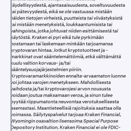
•
OP Mainnet -verkossa: Alle 90 minuuttia
täydellisyydestä, ajantasaisuudesta, soveltuvuudesta
tai pätevyydestä, eikä se ole vastuussa mistään
Vaaditut verkon vahvistukset:
näiden tietojen virheistä, puutteista tai viivästyksistä
tai mistään menetyksistä, loukkaantumisista tai
•
vahingoista, jotka johtuvat niiden esittämisestä tai
Ink: 180 L2-vahvistusta
käytöstä. Kraken ei pyri eikä tule pyrkimään
•
Unichain: 180 L2-vahvistusta
nostamaan tai laskemaan minkään tarjoamansa
•
kryptovaran hintaa. Jotkut kryptotuotteet ja -
Ethereum: 70 vahvistusta
markkinat ovat sääntelemättömiä, etkä välttämättä
•
OP Mainnet: 40 Layer 1 -vahvistusta
kuulu valtion korvaus- ja/tai
sääntelysuojajärjestelmien piiriin.
Kryptovaramarkkinoiden ennalta-arvaamaton luonne
voi johtaa varojen menetykseen. Mahdollisesta
vaihdosta ja/tai kryptovarojesi arvon noususta
voidaan joutua maksamaan veroa, ja sinun tulee
pyytää riippumatonta neuvontaa verotuksellisesta
asemastasi. Maantieteellisiä rajoituksia saattaa olla
voimassa. Säilytyspalvelut tarjoaa Kraken Financial,
Wyomingin osavaltion lisensoima Special Purpose
Depository Institution. Kraken Financial ei ole FDIC-