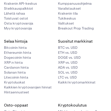
Krakenin API-keskus
Kumppanuusohjelma
Steikkauspalkkiot
Varalistaukset
Lähetä rahaa
Krakenin tila
Toistuvat ostot
Tukikeskus
Osta kryptovaroja
Valitukset
Myy kryptovaroja
Breakout Prop Trading
Selaa hintoja
Suositut markkinat
Bitcoinin hinta
BTC vs. USD
Ethereumin hinta
ETH vs. USD
Dogecoinin hinta
DOGE vs. USD
XRP:n hinta
XRP vs. USD
Cardanon hinta
ADA vs. USD
Solanan hinta
SOL vs. USD
Litecoinin hinta
LTC vs. USD
Kryptoluokat
Kaikki kryptomarkkinat
Kaikkien kryptovarojen hinnat
Hintaennusteet
Osto-oppaat
Kryptokoulutus