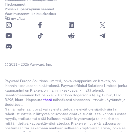
Tiedonannot
Pörssikaupankäynnin säännöt
Vaatimustenmukaisuuskeskus
Älä myy/jaa
© 2011 - 2026 Payward, Inc.
Payward Europe Solutions Limited, jonka kauppanimi on Kraken, on
Irlannin keskuspankin säätelemä. Payward Global Solutions Limited, jonka
kauppanimi on Kraken, on Irlannin keskuspankin säätelemä.
Sääntömääräinen kotipaikka: 70 Sir John Rogerson’s Quay, Dublin, D02
R296, Irlanti. Napsauta
tästä
nähdäksesi aiheeseen liittyvät käytännöt ja
tiedotteet.
Nämä materiaalit ovat vain yleistä tietoa; ne eivät ole sijoituksiin tai
rahoitustuotteisiin liittyvää neuvontaa eivätkä suositus tai kehotus ostaa,
myydä, steikata tai pitää hallussa mitään kryptovaroja tai noudattaa
mitään tiettyä kaupankäyntistrategiaa. Kraken ei nyt eikä jatkossa pyri
nostamaan tai laskemaan minkään sellaisen kryptovaran arvoa, jonka se