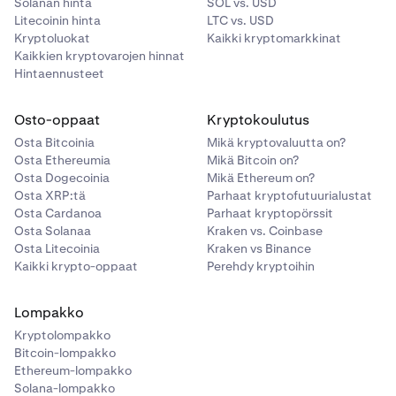
Solanan hinta
SOL vs. USD
Litecoinin hinta
LTC vs. USD
Kryptoluokat
Kaikki kryptomarkkinat
Kaikkien kryptovarojen hinnat
Hintaennusteet
Osto-oppaat
Kryptokoulutus
Osta Bitcoinia
Mikä kryptovaluutta on?
Osta Ethereumia
Mikä Bitcoin on?
Osta Dogecoinia
Mikä Ethereum on?
Osta XRP:tä
Parhaat kryptofutuurialustat
Osta Cardanoa
Parhaat kryptopörssit
Osta Solanaa
Kraken vs. Coinbase
Osta Litecoinia
Kraken vs Binance
Kaikki krypto-oppaat
Perehdy kryptoihin
Lompakko
Kryptolompakko
Bitcoin-lompakko
Ethereum-lompakko
Solana-lompakko