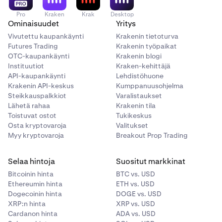
Pro
Kraken
Krak
Desktop
Ominaisuudet
Yritys
Vivutettu kaupankäynti
Krakenin tietoturva
Futures Trading
Krakenin työpaikat
OTC-kaupankäynti
Krakenin blogi
Instituutiot
Kraken-kehittäjä
API-kaupankäynti
Lehdistöhuone
Krakenin API-keskus
Kumppanuusohjelma
Steikkauspalkkiot
Varalistaukset
Lähetä rahaa
Krakenin tila
Toistuvat ostot
Tukikeskus
Osta kryptovaroja
Valitukset
Myy kryptovaroja
Breakout Prop Trading
Selaa hintoja
Suositut markkinat
Bitcoinin hinta
BTC vs. USD
Ethereumin hinta
ETH vs. USD
Dogecoinin hinta
DOGE vs. USD
XRP:n hinta
XRP vs. USD
Cardanon hinta
ADA vs. USD