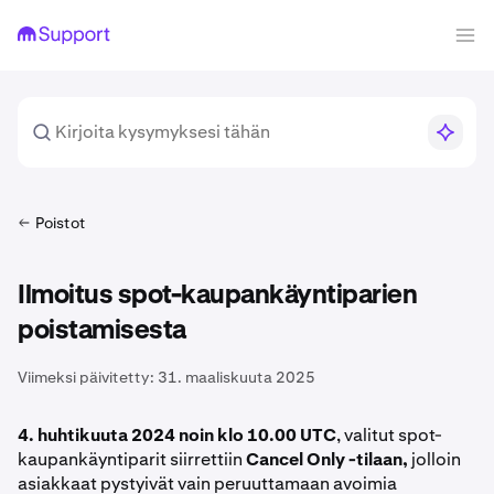
Poistot
Ilmoitus spot-kaupankäyntiparien
poistamisesta
Viimeksi päivitetty:
31. maaliskuuta 2025
4. huhtikuuta 2024 noin klo 10.00 UTC
, valitut spot-
kaupankäyntiparit siirrettiin
Cancel Only -tilaan,
jolloin
asiakkaat pystyivät vain peruuttamaan avoimia