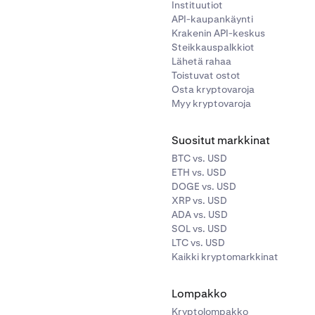
Instituutiot
API-kaupankäynti
Krakenin API-keskus
Steikkauspalkkiot
Lähetä rahaa
Toistuvat ostot
Osta kryptovaroja
Myy kryptovaroja
Suositut markkinat
BTC vs. USD
ETH vs. USD
DOGE vs. USD
XRP vs. USD
ADA vs. USD
SOL vs. USD
LTC vs. USD
Kaikki kryptomarkkinat
Lompakko
Kryptolompakko