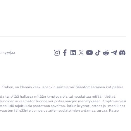
ä myy/jaa
n Kraken, on Irlannin keskuspankin säätelemä. Sääntömääräinen kotipaikka:
kata tai pitää hallussa mitään kryptovaroja tai noudattaa mitään tiettyä
rkkinoiden arvaamaton luonne voi johtaa varojen menetykseen. Kryptovarojesi
llisiä rajoituksia saatetaan soveltaa. Jotkin kryptotuotteet ja -markkinat
korvausten tai sääntelyyn perustuvien suojatoimien antamaa turvaa. Katso