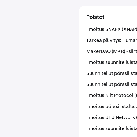
Poistot
Ilmoitus SNAPX (XNAP) 
Tärkeä päivitys: Human
MakerDAO (MKR) -siirto
Ilmoitus suunnitelluist
Suunnitellut pörssilis
Suunnitellut pörssilis
Ilmoitus Kilt Protocol 
Ilmoitus pörssilistalta
Ilmoitus UTU Network (
Ilmoitus suunnitelluist