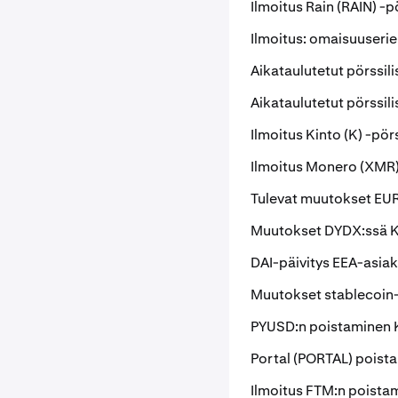
Ilmoitus Rain (RAIN) -p
Ilmoitus: omaisuuserie
Aikataulutetut pörssil
Aikataulutetut pörssil
Ilmoitus Kinto (K) -pör
Ilmoitus Monero (XMR)
Tulevat muutokset EU
Muutokset DYDX:ssä K
DAI-päivitys EEA-asiak
Muutokset stablecoin-
PYUSD:n poistaminen 
Portal (PORTAL) poist
Ilmoitus FTM:n poista