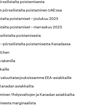
örssilistalta poistamisesta
n pörssilistalta poistaminen UAE:ssa
istalta poistamiset – joulukuu 2025
istalta poistamiset – marraskuu 2025
ssilistalta poistamisesta
 -pörssilistalta poistamisesta Kanadassa
Rt:hen
rakenilla
kaille
valuuttatarjouksissamme EEA-asiakkaille
Kanadan asiakkailta
aminen Yhdysvaltojen ja Kanadan asiakkailta
misesta marginaalista