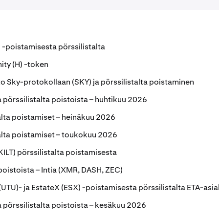
-poistamisesta pörssilistalta
ity (H) -token
 Sky-protokollaan (SKY) ja pörssilistalta poistaminen
a pörssilistalta poistoista – huhtikuu 2026
talta poistamiset – heinäkuu 2026
talta poistamiset – toukokuu 2026
(KILT) pörssilistalta poistamisesta
 poistoista – Intia (XMR, DASH, ZEC)
UTU)- ja EstateX (ESX) -poistamisesta pörssilistalta ETA-asia
a pörssilistalta poistoista – kesäkuu 2026