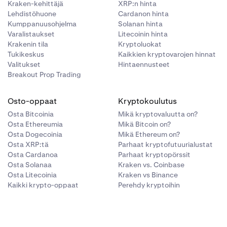
Kraken-kehittäjä
XRP:n hinta
Lehdistöhuone
Cardanon hinta
Kumppanuusohjelma
Solanan hinta
Varalistaukset
Litecoinin hinta
Krakenin tila
Kryptoluokat
Tukikeskus
Kaikkien kryptovarojen hinnat
Valitukset
Hintaennusteet
Breakout Prop Trading
Osto-oppaat
Kryptokoulutus
Osta Bitcoinia
Mikä kryptovaluutta on?
Osta Ethereumia
Mikä Bitcoin on?
Osta Dogecoinia
Mikä Ethereum on?
Osta XRP:tä
Parhaat kryptofutuurialustat
Osta Cardanoa
Parhaat kryptopörssit
Osta Solanaa
Kraken vs. Coinbase
Osta Litecoinia
Kraken vs Binance
Kaikki krypto-oppaat
Perehdy kryptoihin