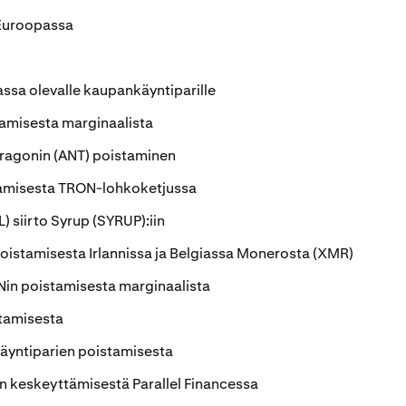
 Euroopassa
ssa olevalle kaupankäyntiparille
tamisesta marginaalista
Aragonin (ANT) poistaminen
tamisesta TRON-lohkoketjussa
) siirto Syrup (SYRUP):iin
oistamisesta Irlannissa ja Belgiassa Monerosta (XMR)
Nin poistamisesta marginaalista
tamisesta
äyntiparien poistamisesta
n keskeyttämisestä Parallel Financessa