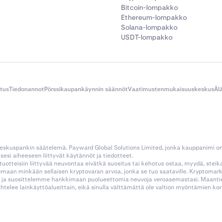
Bitcoin-lompakko
Ethereum-lompakko
Solana-lompakko
USDT-lompakko
itus
Tiedonannot
Pörssikaupankäynnin säännöt
Vaatimustenmukaisuuskeskus
Äl
 keskuspankin säätelemä. Payward Global Solutions Limited, jonka kauppanimi o
esi aiheeseen liittyvät käytännöt ja tiedotteet.
tustuotteisiin liittyvää neuvontaa eivätkä suositus tai kehotus ostaa, myydä, stei
kemaan minkään sellaisen kryptovaran arvoa, jonka se tuo saataville. Kryptoma
 ja suosittelemme hankkimaan puolueettomia neuvoja veroasemastasi. Maantietee
aihtelee lainkäyttöalueittain, eikä sinulla välttämättä ole valtion myöntämien 