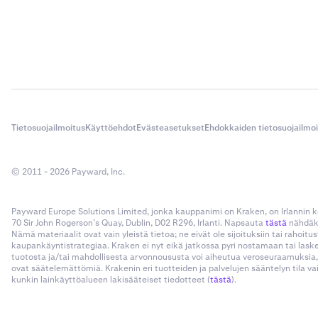
Tietosuojailmoitus
Käyttöehdot
Evästeasetukset
Ehdokkaiden tietosuojailmo
© 2011 - 2026 Payward, Inc.
Payward Europe Solutions Limited, jonka kauppanimi on Kraken, on Irlannin
70 Sir John Rogerson’s Quay, Dublin, D02 R296, Irlanti. Napsauta
tästä
nähdäks
Nämä materiaalit ovat vain yleistä tietoa; ne eivät ole sijoituksiin tai rahoi
kaupankäyntistrategiaa. Kraken ei nyt eikä jatkossa pyri nostamaan tai las
tuotosta ja/tai mahdollisesta arvonnoususta voi aiheutua veroseuraamuksia,
ovat säätelemättömiä. Krakenin eri tuotteiden ja palvelujen sääntelyn tila v
kunkin lainkäyttöalueen lakisääteiset tiedotteet (
tästä
).