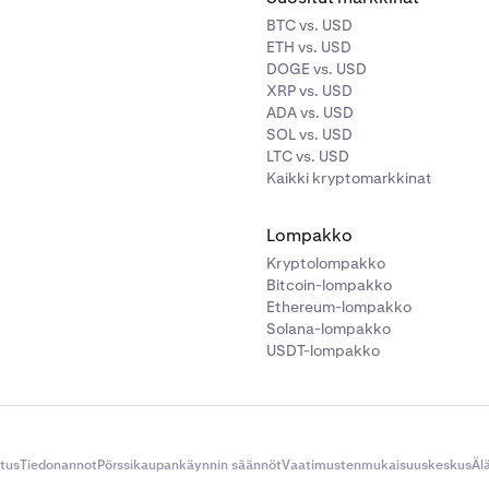
BTC vs. USD
ETH vs. USD
DOGE vs. USD
XRP vs. USD
ADA vs. USD
SOL vs. USD
LTC vs. USD
Kaikki kryptomarkkinat
Lompakko
Kryptolompakko
Bitcoin-lompakko
Ethereum-lompakko
Solana-lompakko
USDT-lompakko
itus
Tiedonannot
Pörssikaupankäynnin säännöt
Vaatimustenmukaisuuskeskus
Äl