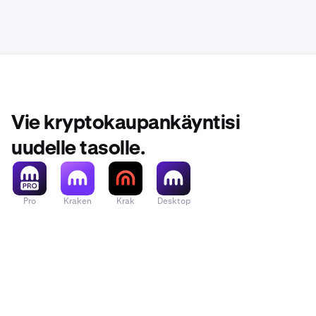
Vie kryptokaupankäyntisi
uudelle tasolle.
Pro
Kraken
Krak
Desktop