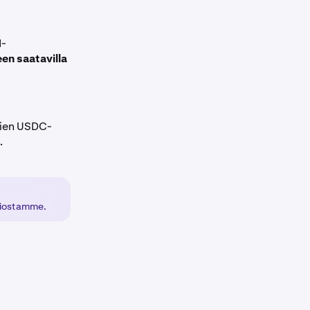
N-
en saatavilla
skien USDC-
.
siostamme.