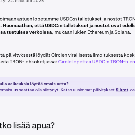
tty:
22. elokuuta 2025
voimaan astuen lopetamme USDC:n talletukset ja nostot TRO
a.
Huomaathan, että USDC:n talletukset ja nostot ovat edelle
ssa tuetuissa verkoissa,
mukaan lukien Ethereum ja Solana.
stä päivityksestä löydät Circlen virallisesta ilmoituksesta ko
mista TRON-lohkoketjussa:
Circle lopettaa USDC:n TRON-tuen
ulla vaikeuksia löytää omaisuutta?
 omaisuus saattaa olla siirtynyt. Katso uusimmat päivitykset
Siirrot
-o
tko lisää apua?