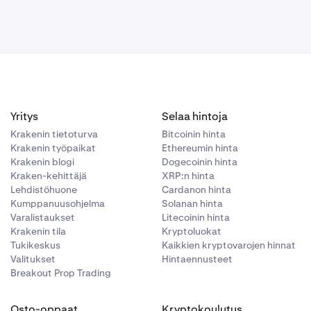
Yritys
Selaa hintoja
Krakenin tietoturva
Bitcoinin hinta
Krakenin työpaikat
Ethereumin hinta
Krakenin blogi
Dogecoinin hinta
Kraken-kehittäjä
XRP:n hinta
Lehdistöhuone
Cardanon hinta
Kumppanuusohjelma
Solanan hinta
Varalistaukset
Litecoinin hinta
Krakenin tila
Kryptoluokat
Tukikeskus
Kaikkien kryptovarojen hinnat
Valitukset
Hintaennusteet
Breakout Prop Trading
Osto-oppaat
Kryptokoulutus