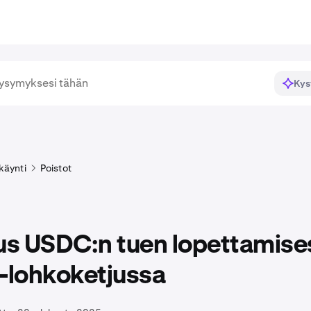
Kys
käynti
Poistot
tus USDC:n tuen lopettamise
lohkoketjussa