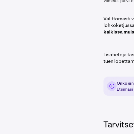
Viimeksi päivite
Välittömästi 
lohkoketjuss
kaikissa mui
Lisätietoja tä
tuen lopetta
Onko sin
Etsimäsi
Tarvitse