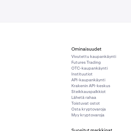
Ominaisuudet
Vivutettu kaupankäynti
Futures Trading
OTC-kaupankäynti
Instituutiot
API-kaupankäynti
Krakenin API-keskus
Steikkauspalkkiot
Lähetä rahaa
Toistuvat ostot
Osta kryptovaroja
Myy kryptovaroja
Suositut markkinat