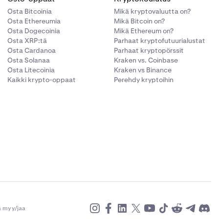
Osta Bitcoinia
Mikä kryptovaluutta on?
Osta Ethereumia
Mikä Bitcoin on?
Osta Dogecoinia
Mikä Ethereum on?
Osta XRP:tä
Parhaat kryptofutuurialustat
Osta Cardanoa
Parhaat kryptopörssit
Osta Solanaa
Kraken vs. Coinbase
Osta Litecoinia
Kraken vs Binance
Kaikki krypto-oppaat
Perehdy kryptoihin
ä myy/jaa